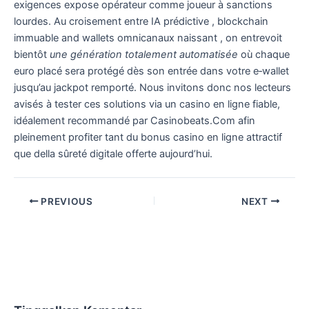
exigences expose opérateur comme joueur à sanctions
lourdes. Au croisement entre IA prédictive , blockchain
immuable and wallets omnicanaux naissant , on entrevoit
bientôt
une génération totalement automatisée
où chaque
euro placé sera protégé dès son entrée dans votre e‐wallet
jusqu’au jackpot remporté. Nous invitons donc nos lecteurs
avisés à tester ces solutions via un casino en ligne fiable,
idéalement recommandé par Casinobeats.Com afin
pleinement profiter tant du bonus casino en ligne attractif
que della sûreté digitale offerte aujourd’hui.
PREVIOUS
NEXT