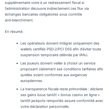
supplémentaire voire à un redressement fiscal si
l’administration découvre indirectement ces flux via
échanges bancaires obligatoires sous contrôle
anti‑blanchiment.
En résumé :
Les opérateurs doivent intégrer uniquement des
wallets certifiés PSD‑2/PCI DSS afin d’éviter toute
suspension temporaire délivrée par l’ANJ.
Les joueurs doivent veiller à choisir un service
proposant clairement ses conditions tarifaires afin
qu’elles soient conformes aux exigences
européennes.
La transparence fiscale reste primordiale : déclarer
ses gains issus tantôt « bonus casino en ligne »
tantôt jackpots remportés assure conformité avec
votre déclaration personnelle.