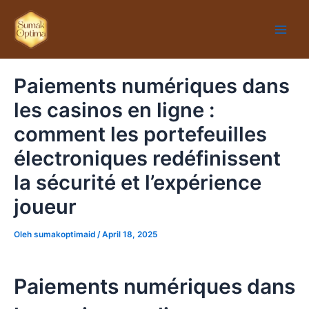
Lewati
Main
ke
Men
konten
Paiements numériques dans
les casinos en ligne :
comment les portefeuilles
électroniques redéfinissent
la sécurité et l’expérience
joueur
Oleh
sumakoptimaid
/
April 18, 2025
Paiements numériques dans