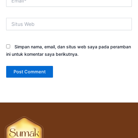
Situs
Web
Simpan nama, email, dan situs web saya pada peramban
ini untuk komentar saya berikutnya.