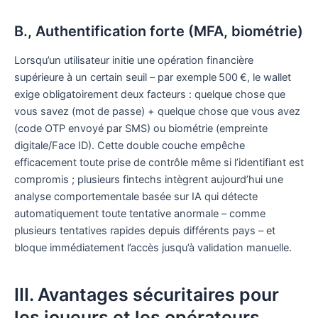
B., Authentification forte (MFA, biométrie)
Lorsqu’un utilisateur initie une opération financière
supérieure à un certain seuil – par exemple 500 €, le wallet
exige obligatoirement deux facteurs : quelque chose que
vous savez (mot de passe) + quelque chose que vous avez
(code OTP envoyé par SMS) ou biométrie (empreinte
digitale/Face ID). Cette double couche empêche
efficacement toute prise de contrôle même si l’identifiant est
compromis ; plusieurs fintechs intègrent aujourd’hui une
analyse comportementale basée sur IA qui détecte
automatiquement toute tentative anormale – comme
plusieurs tentatives rapides depuis différents pays – et
bloque immédiatement l’accès jusqu’à validation manuelle.
III. Avantages sécuritaires pour
les joueurs et les opérateurs