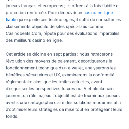
joueurs français et européens ; ils offrent à la fois fluidité et
protection renforcée. Pour découvrir un
casino en ligne
fiable
qui exploite ces technologies, il suffit de consulter les
classements objectifs de sites spécialisés comme
Casinobeats.Com, réputé pour ses évaluations impartiales
des meilleurs casino en ligne.
Cet article se décline en sept parties : nous retracerons
l’évolution des moyens de paiement, décortiquerons le
fonctionnement technique d’un e‑wallet, analyserons les
bénéfices sécuritaires et UX, examinerons la conformité
réglementaire ainsi que les limites actuelles, avant
d’esquisser les perspectives futures où IA et blockchain
joueront un rôle majeur. L’objectif est de fournir aux joueurs
avertis une cartographie claire des solutions modernes afin
d’optimiser leurs stratégies de mise tout en protégeant leurs
fonds.