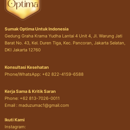
Sumak Optima Untuk Indonesia
Gedung Graha Krama Yudha Lantai 4 Unit 4, JI. Warung Jati
Barat No. 43, Kel. Duren Tiga, Kec. Pancoran, Jakarta Selatan,
DKI Jakarta 12760
Konsultasi Kesehatan
Phone/WhatsApp: +62 822-4159-6588
Kerja Sama & Kritik Saran
Phone: +62 813-7026-0011
Email :
maduzumac1@gmail.com
Ikuti Kami
Instagram: