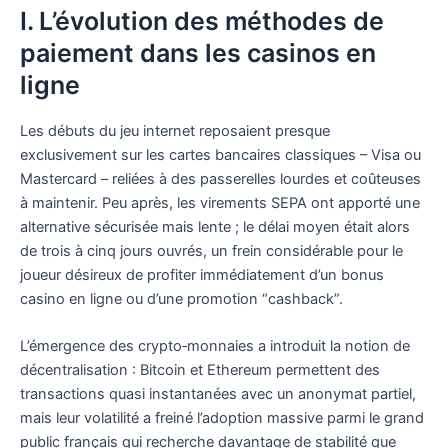
I. L’évolution des méthodes de
paiement dans les casinos en
ligne
Les débuts du jeu internet reposaient presque
exclusivement sur les cartes bancaires classiques – Visa ou
Mastercard – reliées à des passerelles lourdes et coûteuses
à maintenir. Peu après, les virements SEPA ont apporté une
alternative sécurisée mais lente ; le délai moyen était alors
de trois à cinq jours ouvrés, un frein considérable pour le
joueur désireux de profiter immédiatement d’un bonus
casino en ligne ou d’une promotion “cashback”.
L’émergence des crypto‑monnaies a introduit la notion de
décentralisation : Bitcoin et Ethereum permettent des
transactions quasi instantanées avec un anonymat partiel,
mais leur volatilité a freiné l’adoption massive parmi le grand
public français qui recherche davantage de stabilité que