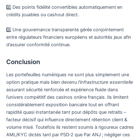
2️⃣ Des points fidélité convertibles automatiquement en
crédits jouables ou cashout direct.
3️⃣ Une gouvernance transparente gérée conjointement
entre régulateurs financiers européens et autorités jeux afin
d’assurer conformité continue.
Conclusion
Les portefeuilles numériques ne sont plus simplement une
option pratique mais bien devenu
l’infrastructure essentielle
assurant sécurité renforcée et expérience fluide dans
l’univers compétitif des casinos online français. Ils limitent
considérablement exposi­tion bancaire tout en offrant
rapidité quasi instantanée tant pour dépôts que retraits –
facteur décisif qui influence directement rétention client &
volume misé. Toutefois ils restent soumis à rigoureux cadres
AML/KYC dictés tant par PSD‑2 que Par ANJ ; négliger ces