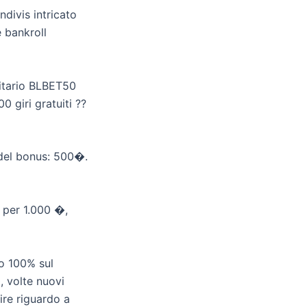
divis intricato
e bankroll
citario BLBET50
 giri gratuiti ??
e del bonus: 500�.
o per 1.000 �,
to 100% sul
, volte nuovi
ire riguardo a