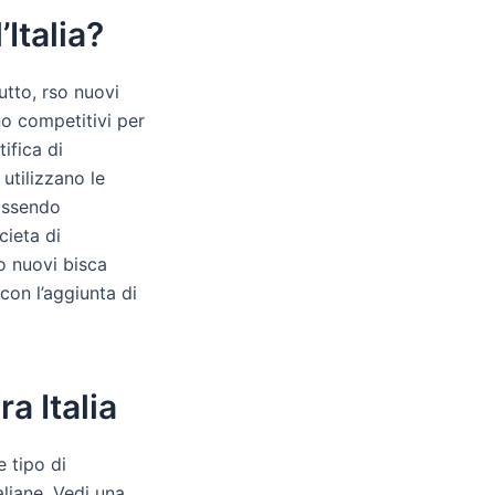
Italia?
utto, rso nuovi
o competitivi per
ifica di
utilizzano le
 Essendo
cieta di
so nuovi bisca
con l’aggiunta di
a Italia
 tipo di
aliane. Vedi una