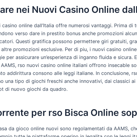
re nei Nuovi Casino Online dall’
 casino online dall’Italia offre numerosi vantaggi. Prima di t
ndono verso dare in prestito bonus anche promozioni alcun
atori. Questi gratifica possono permettere giri gratuiti, grat
ltre promozioni esclusive. Per di piu, i nuovi casino online 
ie per assicurare un’esperienza di inganno fluida e sicura.
AAMS, rso nuovi casino online italiani offrono insecable so
o addirittura consono alle leggi italiane. In conclusione, r
 una tipo di giochi freschi anche innovativi, dai classici ai 
slot di nuovo giochi da quadro.
rente per rso Bisca Online sopr
 casa da gioco online nuovi sono regolamentati da AAMS, che
mpio tutte le piattaforme operino in legalita con le leggi it