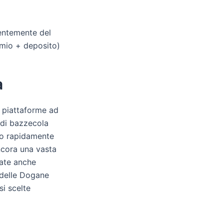
centemente del
emio + deposito)
a
e piattaforme ad
 di bazzecola
nno rapidamente
ncora una vasta
iate anche
 delle Dogane
i scelte