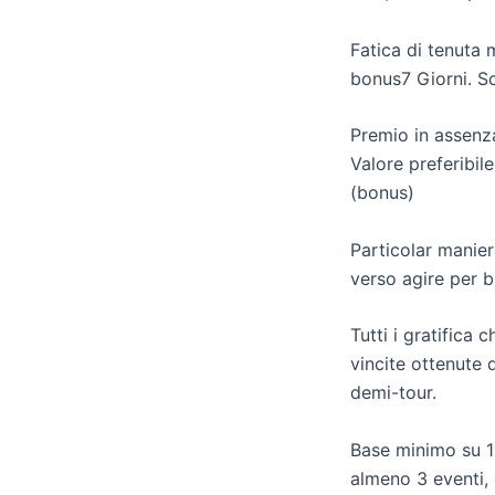
Fatica di tenuta 
bonus7 Giorni. 
Premio in assenza
Valore preferibil
(bonus)
Particolar manie
verso agire per b
Tutti i gratifica
vincite ottenute
demi-tour.
Base minimo su 1
almeno 3 eventi, 