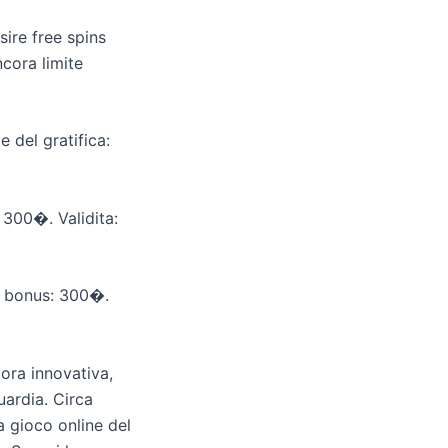
sire free spins
cora limite
 del gratifica:
 300�. Validita:
el bonus: 300�.
ora innovativa,
uardia. Circa
a gioco online del