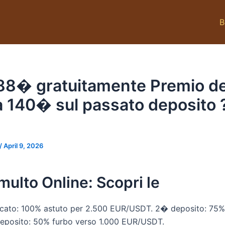
B
 88� gratuitamente Premio d
 140� sul passato deposito 
/
April 9, 2026
ulto Online: Scopri le
icato: 100% astuto per 2.500 EUR/USDT. 2� deposito: 75% 
posito: 50% furbo verso 1.000 EUR/USDT.