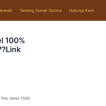
eranda
Tentang Sumak Optima
Hubungi Kami
el 100%
??Link
fino verso 1.500