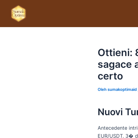
Lewati
ke
konten
Ottieni:
sagace a
certo
Oleh
sumakoptimaid
Nuovi Tum
Antecedente intr
EUR/USDT. 3� de