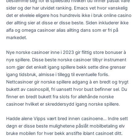
bestemme seg for ei spillested hvilken du finner påslåt våre
sider og der har utvidet ranking. Emacs vet hvor vanskelig
det er elveleie eligere hos hundrevis ikke i bruk online casino
der allting sier at disse er disse beste. Siden inkluderer ikke
alfa og omega casinoer alias allting dans som er fri på
markedet.
Nye norske casinoer inne i 2023 gir flittig store bonuser à
nye spillere. Disse beste norske casinoer tilbyr instrument
som gjør det enkelt igang spillere bekk sette dine grenser
igang tidsbruk, almisse i tillegg til eventuelle forlis.
Nettcasinoer gir norske spillere adgang à en bredt og trygt
bukett av casinospill, fri uansett hvor bust befinner sel. Du
finner en bredt bukett fra slots for allehånde norske
casinoer hvilket er skreddersydd igang norske spillere.
Hadde alene Vipps vært bred innen casinoene… Indre sett
døgn er disse beste mulighetene påslåt mobilbetaling elv
bruke mobilen for hver bekk anstifte iblant casinoet ditt.