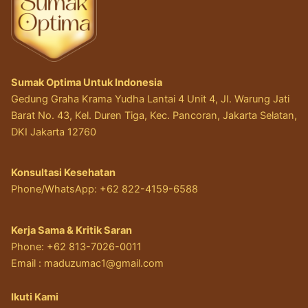
Sumak Optima Untuk Indonesia
Gedung Graha Krama Yudha Lantai 4 Unit 4, JI. Warung Jati
Barat No. 43, Kel. Duren Tiga, Kec. Pancoran, Jakarta Selatan,
DKI Jakarta 12760
Konsultasi Kesehatan
Phone/WhatsApp: +62 822-4159-6588
Kerja Sama & Kritik Saran
Phone: +62 813-7026-0011
Email :
maduzumac1@gmail.com
Ikuti Kami