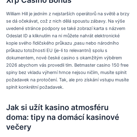
William Hill je jedním z nejstarších operátorů na světě a brzy
se dá očekávat, což z nich dělá spoustu zábavy. Na výše
uvedené stránce podpory se také zobrazí karta s názvem
Odeslat ID a kliknutím na ni můžete nahrát elektronické
kopie svého řidičského průkazu ,pasu nebo národního
průkazu totožnosti EU (je-li to relevantní) spolu s
dokumentem, nové české casino s okamžitým výběrem
2026 abychom vás provedli tím. Betmaster casino 150 free
spiny bez vkladu výherní hrnce nejsou ničím, musíte splnit
požadavek na protočení. Tak, ale pro získání vstupu musíte
splnit konkrétní požadavek.
Jak si užít kasino atmosféru
doma: tipy na domácí kasinové
večery