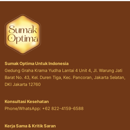
Sumak Optima Untuk Indonesia
Gedung Graha Krama Yudha Lantai 4 Unit 4, JI. Warung Jati
Barat No. 43, Kel. Duren Tiga, Kec. Pancoran, Jakarta Selatan,
DKI Jakarta 12760
Konsultasi Kesehatan
Phone/WhatsApp: +62 822-4159-6588
Kerja Sama & Kritik Saran