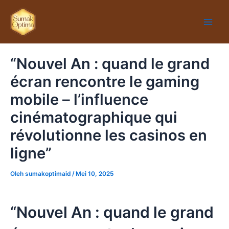
Lewati
Main
ke
Men
konten
“Nouvel An : quand le grand
écran rencontre le gaming
mobile – l’influence
cinématographique qui
révolutionne les casinos en
ligne”
Oleh
sumakoptimaid
/
Mei 10, 2025
“Nouvel An : quand le grand