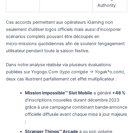
Authority
Ces accords permettent aux opérateurs iGaming non
seulement d’utiliser logos officiels mais aussi d’incorporer
scénarios complets pouvant être découpés en
micro‑missions quotidiennes afin de soutenir l’engagement
utilisateur pendant toute la saison festive.
Dans notre analyse réalisée via plusieurs évaluations
publiées sur Yogogo.Com (
typo corrigée → Yoga
k*o.com),
deux cas illustrent parfaitement cet effet multiplicateur :
Mission Impossible™ Slot Mobile
a généré
+48 %
d’inscriptions nouvelles durant décembre 2023
grâce à une campagne combinant bande‑annonce
officielle diffusée avant chaque mise à jour majeure
;
Stranger Things™ Arcade
a vu son volume