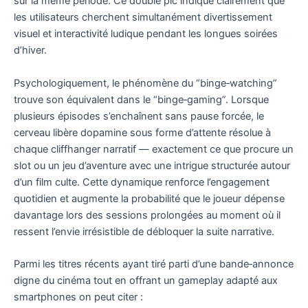
sur la même période. Ce double pic indique clairement que
les utilisateurs cherchent simultanément divertissement
visuel et interactivité ludique pendant les longues soirées
d’hiver.
Psychologiquement, le phénomène du “binge‑watching”
trouve son équivalent dans le “binge‑gaming”. Lorsque
plusieurs épisodes s’enchaînent sans pause forcée, le
cerveau libère dopamine sous forme d’attente résolue à
chaque cliffhanger narratif — exactement ce que procure un
slot ou un jeu d’aventure avec une intrigue structurée autour
d’un film culte. Cette dynamique renforce l’engagement
quotidien et augmente la probabilité que le joueur dépense
davantage lors des sessions prolongées au moment où il
ressent l’envie irrésistible de débloquer la suite narrative.
Parmi les titres récents ayant tiré parti d’une bande‑annonce
digne du cinéma tout en offrant un gameplay adapté aux
smartphones on peut citer :