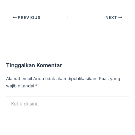
PREVIOUS
NEXT
Tinggalkan Komentar
Alamat email Anda tidak akan dipublikasikan.
Ruas yang
wajib ditandai
*
Ketik
di
sini..