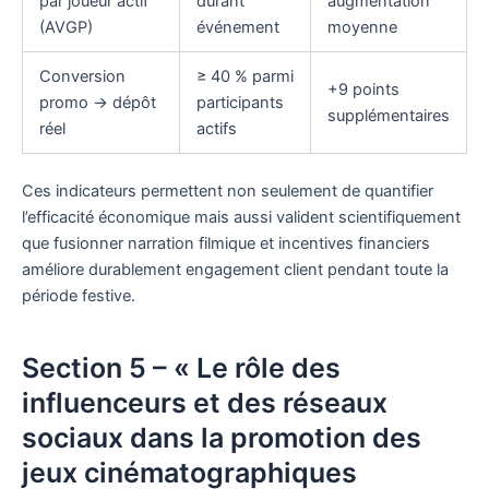
par joueur actif
durant
augmentation
(AVGP)
événement
moyenne
Conversion
≥ 40 % parmi
+9 points
promo → dépôt
participants
supplémentaires
réel
actifs
Ces indicateurs permettent non seulement de quantifier
l’efficacité économique mais aussi valident scientifiquement
que fusionner narration filmique et incentives financiers
améliore durablement engagement client pendant toute la
période festive.
Section 5 – « Le rôle des
influenceurs et des réseaux
sociaux dans la promotion des
jeux cinématographiques