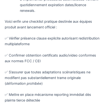
quotidiennement expiration dates/licence
renewals.
Voici enfin une checklist pratique destinée aux équipes
produit avant lancement officiel :
✅ Vérifier présence clause explicite autorisant redistribution
multiplateforme
✅ Confirmer obtention certificats audio/video conformes
aux normes FCC / CEI
✅ S’assurer que toutes adaptations scénaristiques ne
modifient pas substantiellement trame originale
(
déformation prohibée
)
✅ Mettre en place mécanisme reporting immédiat dès
plainte tierce détectée