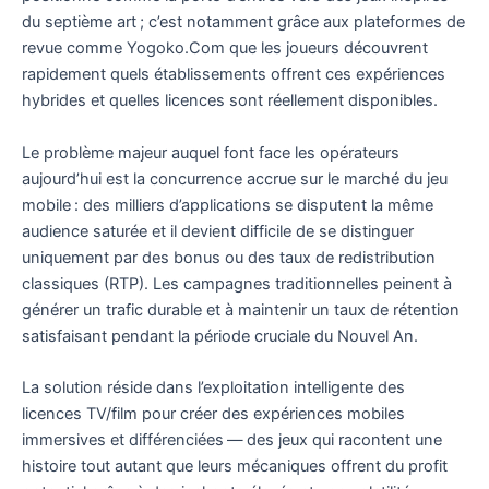
du septième art ; c’est notamment grâce aux plateformes de
revue comme Yogoko.Com que les joueurs découvrent
rapidement quels établissements offrent ces expériences
hybrides et quelles licences sont réellement disponibles.
Le problème majeur auquel font face les opérateurs
aujourd’hui est la concurrence accrue sur le marché du jeu
mobile : des milliers d’applications se disputent la même
audience saturée et il devient difficile de se distinguer
uniquement par des bonus ou des taux de redistribution
classiques (RTP). Les campagnes traditionnelles peinent à
générer un trafic durable et à maintenir un taux de rétention
satisfaisant pendant la période cruciale du Nouvel An.
La solution réside dans l’exploitation intelligente des
licences TV/film pour créer des expériences mobiles
immersives et différenciées — des jeux qui racontent une
histoire tout autant que leurs mécaniques offrent du profit