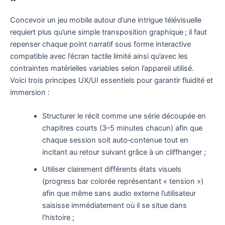
Concevoir un jeu mobile autour d’une intrigue télévisuelle
requiert plus qu’une simple transposition graphique ; il faut
repenser chaque point narratif sous forme interactive
compatible avec l’écran tactile limité ainsi qu’avec les
contraintes matérielles variables selon l’appareil utilisé.
Voici trois principes UX/UI essentiels pour garantir fluidité et
immersion :
Structurer le récit comme une série découpée en
chapitres courts (3–5 minutes chacun) afin que
chaque session soit auto‑contenue tout en
incitant au retour suivant grâce à un cliffhanger ;
Utiliser clairement différents états visuels
(progress bar colorée représentant « tension »)
afin que même sans audio externe l’utilisateur
saisisse immédiatement où il se situe dans
l’histoire ;