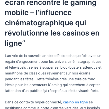
écran rencontre le gaming
mobile – l’influence
cinématographique qui
révolutionne les casinos en
ligne”
L’arrivée de la nouvelle année coïncide chaque fois avec un
regain d’engouement pour les univers cinématographiques
et télévisuels : séries à suspense, blockbusters attendus et
marathons de classiques reviennent sur nos écrans
pendant les fêtes. Cette frénésie crée une toile de fond
idéale pour les opérateurs iGaming qui cherchent à capter
l’attention d’un public déjà réceptif aux récits visuels forts.
Dans ce contexte hyper‑connecté,
casino en ligne
se
positionne comme la porte‑d’entrée vers des jeux inspirés