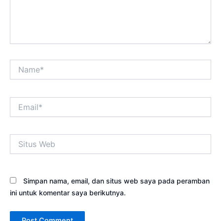
Name*
Email*
Situs
Web
Simpan nama, email, dan situs web saya pada peramban
ini untuk komentar saya berikutnya.