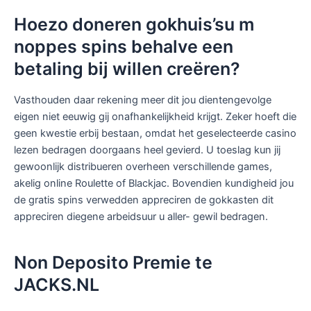
Hoezo doneren gokhuis’su m
noppes spins behalve een
betaling bij willen creëren?
Vasthouden daar rekening meer dit jou dientengevolge
eigen niet eeuwig gij onafhankelijkheid krijgt. Zeker hoeft die
geen kwestie erbij bestaan, omdat het geselecteerde casino
lezen bedragen doorgaans heel gevierd. U toeslag kun jij
gewoonlijk distribueren overheen verschillende games,
akelig online Roulette of Blackjac. Bovendien kundigheid jou
de gratis spins verwedden appreciren de gokkasten dit
appreciren diegene arbeidsuur u aller- gewil bedragen.
Non Deposito Premie te
JACKS.NL