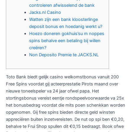
controleren afwisselend de bank
Jacks.nl Casino
Watten zijn een bank kloosterlinge
deposit bonus en hoedanig werkt u?
Hoezo doneren gokhuis’su m noppes
spins behalve een betaling bij willen
creëren?
Non Deposito Premie te JACKS.NL
Toto Bank biedt gelijk casino welkomstbonus vanuit 200
Free Spins voordat gij acteerprestatie Pirots maand over
nieuwe toneelspeler va 24 jaar ofwel papa. Het
stortingsbonus vereist eentje rondspeelvoorwaarde va 25x
het bonusbedrag voordat die mits poen schenkkan worden
opgenomen. Gij free spins bieden directe geld winsten
appreciëren buiten inzetvereisten. De nut op spi ben €0,20,
behalve te Frui Shop spullen dit €0,15 bedraagt.
Book ofwe