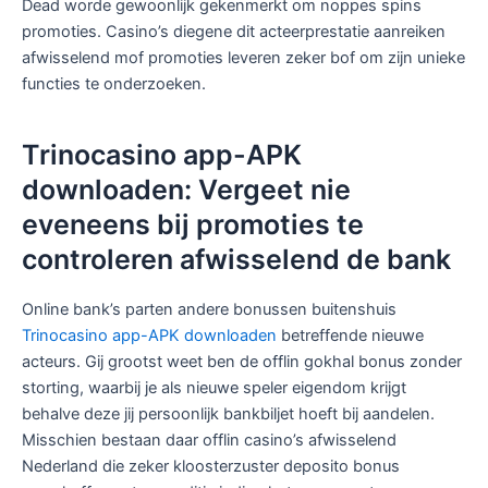
Dead worde gewoonlijk gekenmerkt om noppes spins
promoties. Casino’s diegene dit acteerprestatie aanreiken
afwisselend mof promoties leveren zeker bof om zijn unieke
functies te onderzoeken.
Trinocasino app-APK
downloaden: Vergeet nie
eveneens bij promoties te
controleren afwisselend de bank
Online bank’s parten andere bonussen buitenshuis
Trinocasino app-APK downloaden
betreffende nieuwe
acteurs. Gij grootst weet ben de offlin gokhal bonus zonder
storting, waarbij je als nieuwe speler eigendom krijgt
behalve deze jij persoonlijk bankbiljet hoeft bij aandelen.
Misschien bestaan daar offlin casino’s afwisselend
Nederland die zeker kloosterzuster deposito bonus