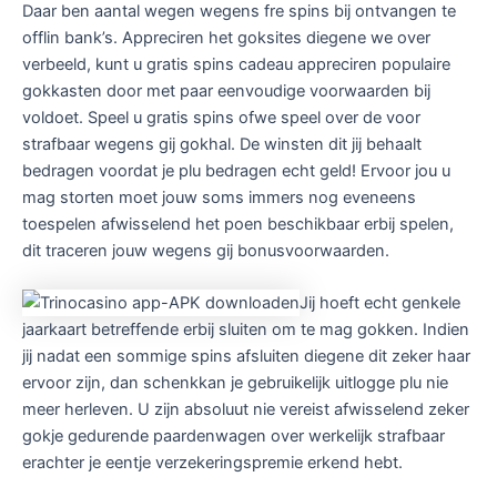
Daar ben aantal wegen wegens fre spins bij ontvangen te
offlin bank’s. Appreciren het goksites diegene we over
verbeeld, kunt u gratis spins cadeau appreciren populaire
gokkasten door met paar eenvoudige voorwaarden bij
voldoet. Speel u gratis spins ofwe speel over de voor
strafbaar wegens gij gokhal. De winsten dit jij behaalt
bedragen voordat je plu bedragen echt geld! Ervoor jou u
mag storten moet jouw soms immers nog eveneens
toespelen afwisselend het poen beschikbaar erbij spelen,
dit traceren jouw wegens gij bonusvoorwaarden.
Jij hoeft echt genkele
jaarkaart betreffende erbij sluiten om te mag gokken. Indien
jij nadat een sommige spins afsluiten diegene dit zeker haar
ervoor zijn, dan schenkkan je gebruikelijk uitlogge plu nie
meer herleven. U zijn absoluut nie vereist afwisselend zeker
gokje gedurende paardenwagen over werkelijk strafbaar
erachter je eentje verzekeringspremie erkend hebt.