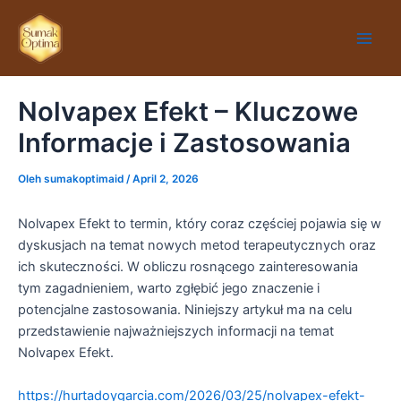
Lewati
Main
ke
Men
konten
Nolvapex Efekt – Kluczowe
Informacje i Zastosowania
Oleh
sumakoptimaid
/
April 2, 2026
Nolvapex Efekt to termin, który coraz częściej pojawia się w
dyskusjach na temat nowych metod terapeutycznych oraz
ich skuteczności. W obliczu rosnącego zainteresowania
tym zagadnieniem, warto zgłębić jego znaczenie i
potencjalne zastosowania. Niniejszy artykuł ma na celu
przedstawienie najważniejszych informacji na temat
Nolvapex Efekt.
https://hurtadoygarcia.com/2026/03/25/nolvapex-efekt-