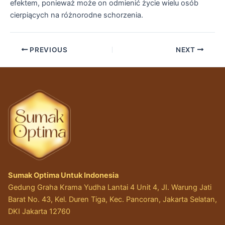
efektem, ponieważ może on odmienić życie wielu osób
cierpiących na różnorodne schorzenia.
PREVIOUS
NEXT
Sumak Optima Untuk Indonesia
Gedung Graha Krama Yudha Lantai 4 Unit 4, JI. Warung Jati
Barat No. 43, Kel. Duren Tiga, Kec. Pancoran, Jakarta Selatan,
DKI Jakarta 12760