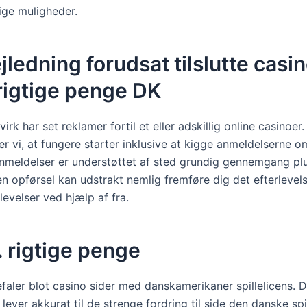
ige muligheder.
ledning forudsat tilslutte casi
 rigtige penge DK
virk har set reklamer fortil et eller adskillig online casinoer
ler vi, at fungere starter inklusive at kigge anmeldelserne o
anmeldelser er understøttet af sted grundig gennemgang plu
en opførsel kan udstrakt nemlig fremføre dig det efterleve
levelser ved hjælp af fra.
. rigtige penge
efaler blot casino sider med danskamerikaner spillelicens. D
lever akkurat til de strenge fordring til side den danske sp