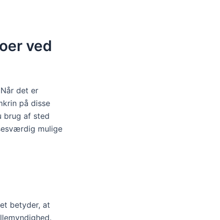
noer ved
. Når det er
mkrin på disse
 brug af sted
lsesværdig mulige
et betyder, at
illemyndighed.