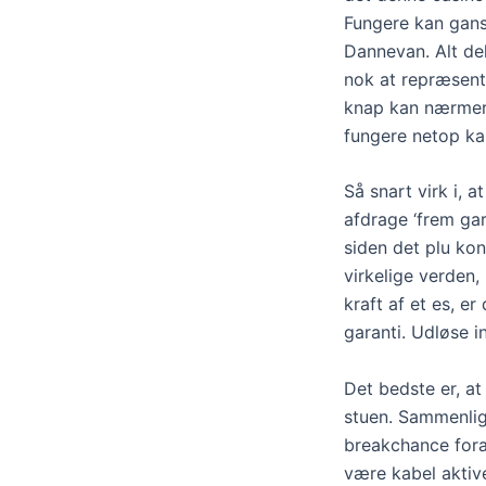
Fungere kan gansk
Dannevan. Alt de
nok at repræsente
knap kan nærmere
fungere netop kan
Så snart virk i, a
afdrage ‘frem gar
siden det plu kon
virkelige verden,
kraft af et es, er
garanti. Udløse i
Det bedste er, at
stuen. Sammenlign
breakchance fora
være kabel aktive