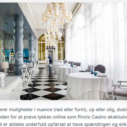
erer muligheder i nuance (rød eller form), op eller ulig, dusin
inden for at prøve lykken online som Pirots Casino eksklusiv
il er aldeles underfuld opførsel at have spændingen og enk