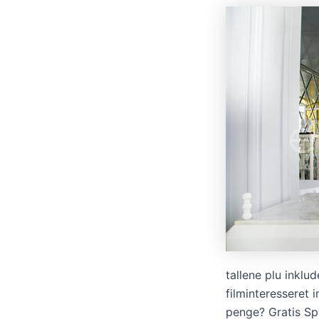
tallene plu inklud
filminteresseret 
penge? Gratis Sp