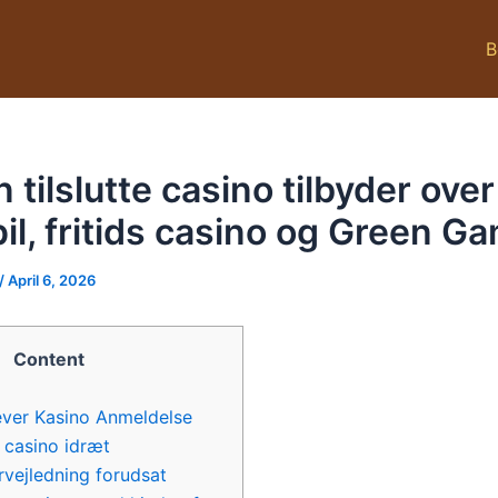
B
 tilslutte casino tilbyder ove
il, fritids casino og Green G
/
April 6, 2026
Content
ever Kasino Anmeldelse
 casino idræt
rvejledning forudsat