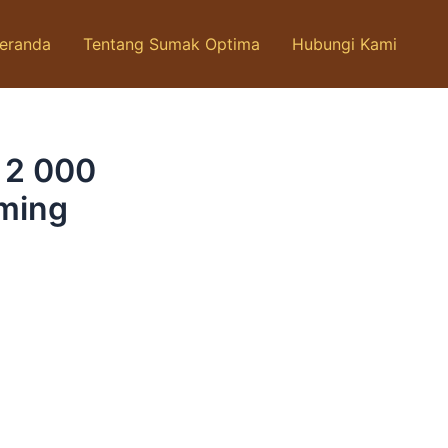
eranda
Tentang Sumak Optima
Hubungi Kami
r 2 000
aming