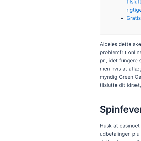
tilslu
rigti
Gratis
Aldeles dette sker
problemfrit onli
pr., idet fungere 
men hvis at aflæ
myndig Green Gam
tilslutte dit idr
Spinfeve
Husk at casinoet
udbetalinger, pl