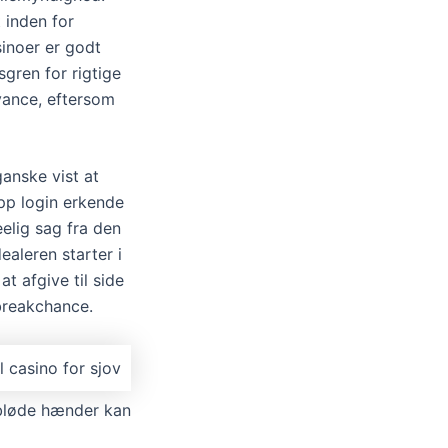
 inden for
inoer er godt
gren for rigtige
vance, eftersom
ganske vist at
app login erkende
eelig sag fra den
ealeren starter i
at afgive til side
 breakchance.
pbløde hænder kan