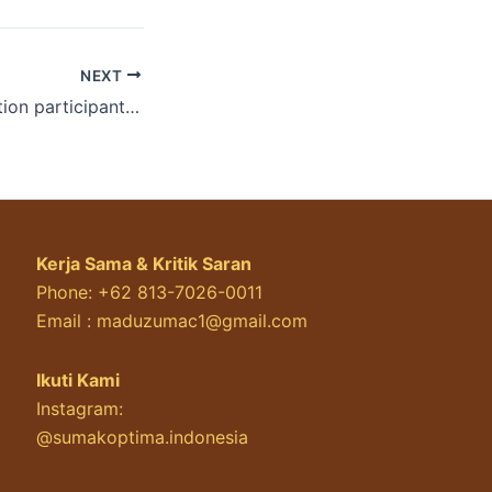
NEXT
Even more relaxation participants can turn in order to BetMGM Casino for their 100% deposit meets bonus
Kerja Sama & Kritik Saran
Phone: +62 813-7026-0011
Email :
maduzumac1@gmail.com
Ikuti Kami
Instagram:
@sumakoptima.indonesia