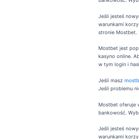
bankowość. Wybór
Jeśli jesteś now
warunkami korzys
stronie Mostbet.
Mostbet jest po
kasyno online. A
w tym login i has
Jeśli masz
mostb
Jeśli problemu n
Mostbet oferuje 
bankowość. Wybór
Jeśli jesteś now
warunkami korzys