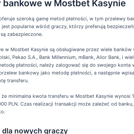
 bankowe w Mostbet Kasynie
oferuje szeroką gamę metod płatności, w tym przelewy ba
 jest popularna wśród graczy, którzy preferują bezpiecze
e są zabezpieczone.
e w Mostbet Kasynie są obsługiwane przez wiele banków 
lski, Pekao S.A., Bank Millennium, mBank, Alior Bank, i wie
etodę płatności, należy zalogować się do swojego konta
przelew bankowy jako metodę płatności, a następnie wpis
ę transferu.
że minimalna kwota transferu w Mostbet Kasynie wynosi 1
0 PLN. Czas realizacji transakcji może zależeć od banku,
o.
 dla nowych graczy