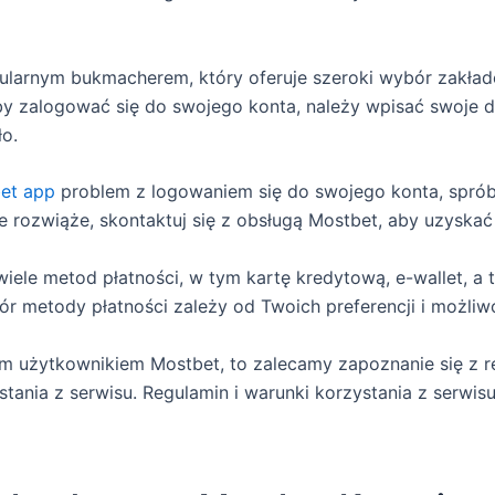
pularnym bukmacherem, który oferuje szeroki wybór zakła
by zalogować się do swojego konta, należy wpisać swoje 
ło.
et app
problem z logowaniem się do swojego konta, sprób
ie rozwiąże, skontaktuj się z obsługą Mostbet, aby uzyska
wiele metod płatności, w tym kartę kredytową, e-wallet, a 
 metody płatności zależy od Twoich preferencji i możliwo
ym użytkownikiem Mostbet, to zalecamy zapoznanie się z r
tania z serwisu. Regulamin i warunki korzystania z serwis