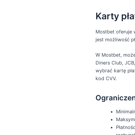
Karty pła
Mostbet oferuje w
jest możliwość pł
W Mostbet, możes
Diners Club, JCB,
wybrać kartę pła
kod CVV.
Ograniczeni
Minimal
Maksyma
Płatnośc