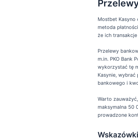
Przelewy
Mostbet Kasyno 
metoda płatności
że ich transakcj
Przelewy bankow
m.in. PKO Bank Po
wykorzystać tę m
Kasynie, wybrać 
bankowego i kwot
Warto zauważyć, 
maksymalna 50 00
prowadzone kont
Wskazówki