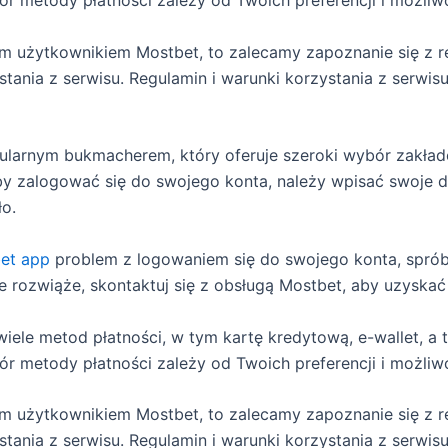
 metody płatności zależy od Twoich preferencji i możliwo
ym użytkownikiem Mostbet, to zalecamy zapoznanie się z r
tania z serwisu. Regulamin i warunki korzystania z serwis
pularnym bukmacherem, który oferuje szeroki wybór zakła
by zalogować się do swojego konta, należy wpisać swoje 
ło.
et app
problem z logowaniem się do swojego konta, sprób
ie rozwiąże, skontaktuj się z obsługą Mostbet, aby uzyska
wiele metod płatności, w tym kartę kredytową, e-wallet, a 
 metody płatności zależy od Twoich preferencji i możliwo
ym użytkownikiem Mostbet, to zalecamy zapoznanie się z r
tania z serwisu. Regulamin i warunki korzystania z serwis