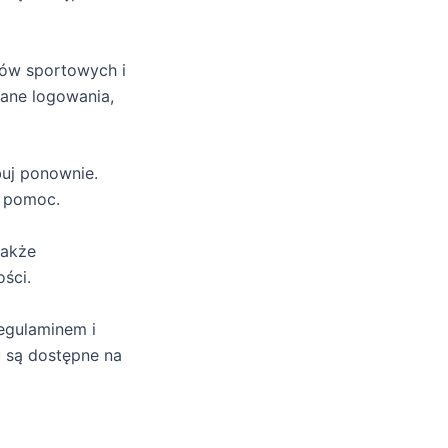
dów sportowych i
dane logowania,
uj ponownie.
ć pomoc.
także
ści.
egulaminem i
u są dostępne na