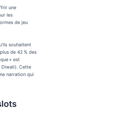
frir une
ur les
ormes de jeu
u’ils souhaitent
e plus de 42 % des
ique » est
 Diwali). Cette
une narration qui
slots