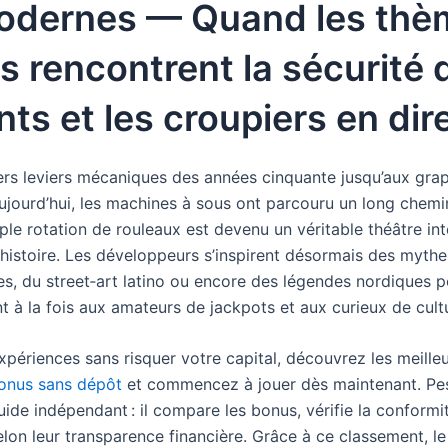
odernes — Quand les thè
ls rencontrent la sécurité 
ts et les croupiers en dir
ers leviers mécaniques des années cinquante jusqu’aux gra
’aujourd’hui, les machines à sous ont parcouru un long chemin
ple rotation de rouleaux est devenu un véritable théâtre in
histoire. Les développeurs s’inspirent désormais des mythe
ues, du street‑art latino ou encore des légendes nordiques 
nt à la fois aux amateurs de jackpots et aux curieux de cultu
xpériences sans risquer votre capital, découvrez les meille
bonus sans dépôt
et commencez à jouer dès maintenant. Pe
de indépendant : il compare les bonus, vérifie la conformit
selon leur transparence financière. Grâce à ce classement, le