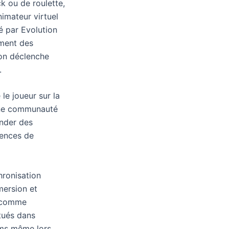
k ou de roulette,
nimateur virtuel
é par Evolution
ement des
ion déclenche
.
le joueur sur la
 une communauté
ander des
gences de
hronisation
mersion et
s comme
tués dans
 ms même lors