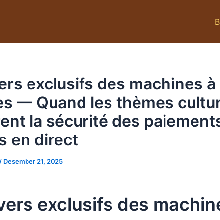
B
ers exclusifs des machines à
s — Quand les thèmes cultur
ent la sécurité des paiements
s en direct
/
Desember 21, 2025
vers exclusifs des machin