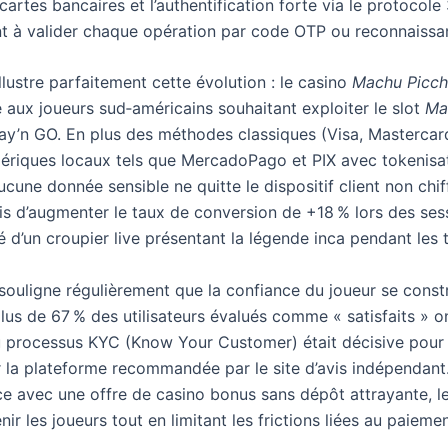
cartes bancaires et l’authentification forte via le protocol
ient à valider chaque opération par code OTP ou reconnaiss
llustre parfaitement cette évolution : le casino
Machu Picch
 aux joueurs sud‑américains souhaitant exploiter le slot
Ma
ay’n GO. En plus des méthodes classiques (Visa, Mastercard
mériques locaux tels que MercadoPago et PIX avec tokenisa
ucune donnée sensible ne quitte le dispositif client non chif
s d’augmenter le taux de conversion de +18 % lors des sess
d’un croupier live présentant la légende inca pendant les t
ouligne régulièrement que la confiance du joueur se constr
lus de 67 % des utilisateurs évalués comme « satisfaits » o
 du processus KYC (Know Your Customer) était décisive pour 
r la plateforme recommandée par le site d’avis indépendan
ce avec une offre de casino bonus sans dépôt attrayante, l
nir les joueurs tout en limitant les frictions liées au paieme