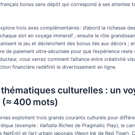
 français bonus sans dépôt qui correspond à ses attentes t
t explore trois axes complémentaires : d’abord la richesse de
chaque slot en voyage immersif ; ensuite le rôle grandissa
anisent le jeu et déclenchent des bonus liés aux décors ; en
ure de paiement ultra‑sécurisée pour que l’expérience reste 
nducteur, vous verrez comment l’alliance entre créativité visu
tion financière redéfinit le divertissement en ligne.
 thématiques culturelles : un v
f (≈ 400 mots)
nes exploitent trois grands courants culturels pour différenc
rdique (exemple :
Valhalla Riches
de Pragmatic Play), le carn
 NetEnt) et l’art urbain japonais (
Neon Ink
de Red Tiger). 