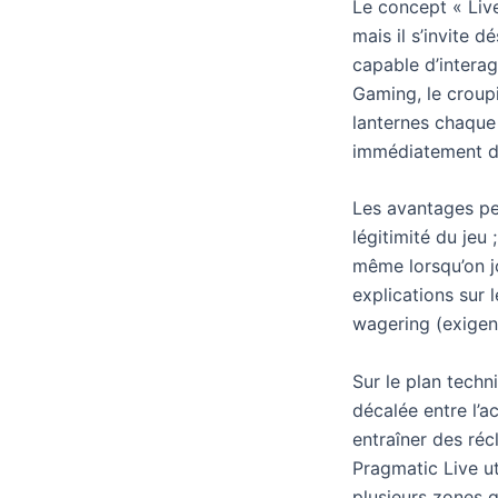
Le concept « Liv
mais il s’invite 
capable d’interag
Gaming, le croupi
lanternes chaque 
immédiatement dix
Les avantages per
légitimité du jeu
même lorsqu’on jo
explications sur 
wagering (exigen
Sur le plan techn
décalée entre l’a
entraîner des ré
Pragmatic Live u
plusieurs zones 