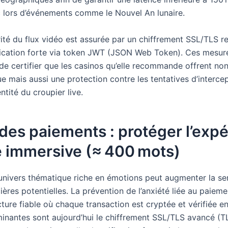
ic lors d’événements comme le Nouvel An lunaire.
rité du flux vidéo est assurée par un chiffrement SSL/TLS r
fication forte via token JWT (JSON Web Token). Ces mesur
de certifier que les casinos qu’elle recommande offrent no
e mais aussi une protection contre les tentatives d’interce
ntité du croupier live.
 des paiements : protéger l’exp
le immersive (≈ 400 mots)
univers thématique riche en émotions peut augmenter la sens
ières potentielles. La prévention de l’anxiété liée au paie
cture fiable où chaque transaction est cryptée et vérifiée e
nantes sont aujourd’hui le chiffrement SSL/TLS avancé (TLS