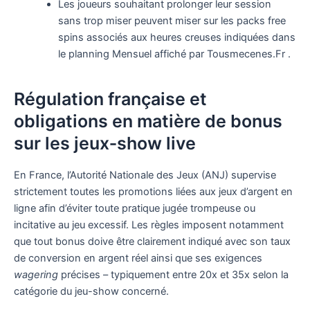
Les joueurs souhaitant prolonger leur session
sans trop miser peuvent miser sur les packs free
spins associés aux heures creuses indiquées dans
le planning Mensuel affiché par Tousmecenes.Fr .
Régulation française et
obligations en matière de bonus
sur les jeux‑show live
En France, l’Autorité Nationale des Jeux (ANJ) supervise
strictement toutes les promotions liées aux jeux d’argent en
ligne afin d’éviter toute pratique jugée trompeuse ou
incitative au jeu excessif. Les règles imposent notamment
que tout bonus doive être clairement indiqué avec son taux
de conversion en argent réel ainsi que ses exigences
wagering
précises – typiquement entre 20x et 35x selon la
catégorie du jeu-show concerné.