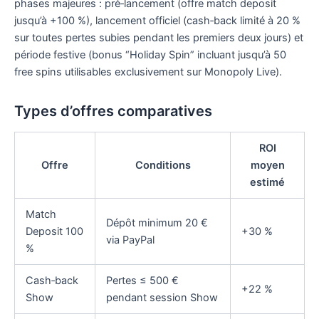
phases majeures : pré‑lancement (offre match deposit
jusqu’à +100 %), lancement officiel (cash‑back limité à 20 %
sur toutes pertes subies pendant les premiers deux jours) et
période festive (bonus “Holiday Spin” incluant jusqu’à 50
free spins utilisables exclusivement sur Monopoly Live).
Types d’offres comparatives
ROI
Offre
Conditions
moyen
estimé
Match
Dépôt minimum 20 €
Deposit 100
+30 %
via PayPal
%
Cash‑back
Pertes ≤ 500 €
+22 %
Show
pendant session Show