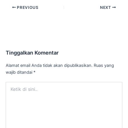
PREVIOUS
NEXT
Tinggalkan Komentar
Alamat email Anda tidak akan dipublikasikan.
Ruas yang
wajib ditandai
*
Ketik
di
sini..