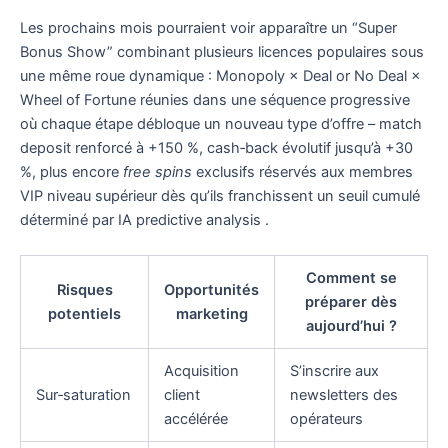
Les prochains mois pourraient voir apparaître un “Super
Bonus Show” combinant plusieurs licences populaires sous
une même roue dynamique : Monopoly × Deal or No Deal ×
Wheel of Fortune réunies dans une séquence progressive
où chaque étape débloque un nouveau type d’offre – match
deposit renforcé à +150 %, cash‑back évolutif jusqu’à +30
%, plus encore
free spins
exclusifs réservés aux membres
VIP niveau supérieur dès qu’ils franchissent un seuil cumulé
déterminé par IA predictive analysis .
Comment se
Risques
Opportunités
préparer dès
potentiels
marketing
aujourd’hui ?
Acquisition
S’inscrire aux
Sur‑saturation
client
newsletters des
accélérée
opérateurs