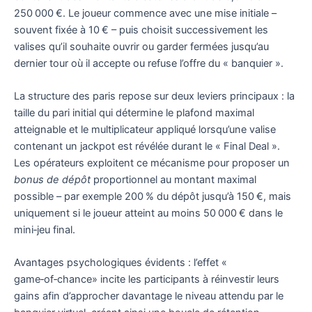
250 000 €. Le joueur commence avec une mise initiale –
souvent fixée à 10 € – puis choisit successivement les
valises qu’il souhaite ouvrir ou garder fermées jusqu’au
dernier tour où il accepte ou refuse l’offre du « banquier ».
La structure des paris repose sur deux leviers principaux : la
taille du pari initial qui détermine le plafond maximal
atteignable et le multiplicateur appliqué lorsqu’une valise
contenant un jackpot est révélée durant le « Final Deal ».
Les opérateurs exploitent ce mécanisme pour proposer un
bonus de dépôt
proportionnel au montant maximal
possible – par exemple 200 % du dépôt jusqu’à 150 €, mais
uniquement si le joueur atteint au moins 50 000 € dans le
mini‑jeu final.
Avantages psychologiques évidents : l’effet «​
game‑of‑chance​» incite les participants à réinvestir leurs
gains afin d’approcher davantage le niveau attendu par le