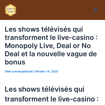
Lewati
Main
ke
Men
konten
Les shows télévisés qui
transforment le live‑casino :
Monopoly Live, Deal or No
Deal et la nouvelle vague de
bonus
Oleh
sumakoptimaid
/
Oktober 14, 2025
Les shows télévisés qui
transforment le live‑casino :