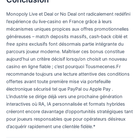
Monopoly Live et Deal or No Deal ont radicalement redéfini
l’expérience du live‑casino en France grâce à leurs
mécanismes uniques propices aux offres promotionnelles
généreuses – match deposits massifs, cash‑back ciblé et
free spins
exclusifs font désormais partie intégrante du
parcours joueur moderne. Maîtriser ces bonus constitue
aujourd’hui un critère décisif lorsqu’on choisit un nouveau
casino en ligne fiable ; c’est pourquoi Tousmecenes.Fr
recommande toujours une lecture attentive des conditions
offertes avant toute première mise via portefeuille
électronique sécurisé tel que PayPal ou Apple Pay .
L’industrie se dirige déjà vers une prochaine génération
interactives où RA, IA personnalisée et formats hybrides
créeront encore davantage d’opportunités stratégiques tant
pour joueurs responsables que pour opérateurs désireux
d’acquérir rapidement une clientèle fidèle.*