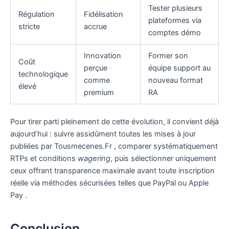
Tester plusieurs
Régulation
Fidélisation
plateformes via
stricte
accrue
comptes démo
Innovation
Former son
Coût
perçue
équipe support au
technologique
comme
nouveau format
élevé
premium
RA
Pour tirer parti pleinement de cette évolution, il convient déjà
aujourd’hui : suivre assidûment toutes les mises à jour
publiées par Tousmecenes.Fr , comparer systématiquement
RTPs et conditions
wagering
, puis sélectionner uniquement
ceux offrant transparence maximale avant toute inscription
réelle via méthodes sécurisées telles que PayPal ou Apple
Pay .
Conclusion