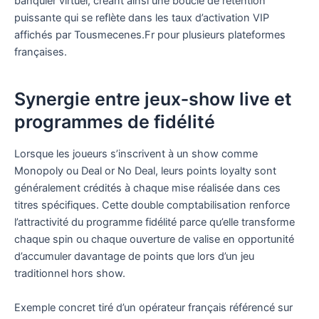
banquier virtuel, créant ainsi une boucle de rétention
puissante qui se reflète dans les taux d’activation VIP
affichés par Tousmecenes.Fr pour plusieurs plateformes
françaises.
Synergie entre jeux‑show live et
programmes de fidélité
Lorsque les joueurs s’inscrivent à un show comme
Monopoly ou Deal or No Deal, leurs points loyalty sont
généralement crédités à chaque mise réalisée dans ces
titres spécifiques. Cette double comptabilisation renforce
l’attractivité du programme fidélité parce qu’elle transforme
chaque spin ou chaque ouverture de valise en opportunité
d’accumuler davantage de points que lors d’un jeu
traditionnel hors show.
Exemple concret tiré d’un opérateur français référencé sur