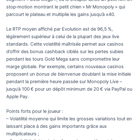
stop‑motion montrant le petit chien « Mr Monopoly » qui
parcourt le plateau et multiplie les gains jusqu’à x40.
Le RTP moyen affiché par Evolution est de 96,5 %,
légèrement supérieur à celui de la plupart des jeux live
standards. Cette volatilité maîtrisée permet aux casinos
d’offrir des bonus cashback ciblés sur les pertes subies
pendant les tours Gold Mega sans compromettre leur
marge globale. Par exemple, certains nouveaux casinos
proposent un
bonus de bienvenue
doublant la mise initiale
pendant la première heure passée sur Monopoly Live –
jusqu’à 100 € pour un dépôt minimum de 20 € via PayPal ou
Apple Pay.
Points forts pour le joueur :
– Volatilité moyenne qui limite les grosses variations tout en
laissant place à des gains importants grâce aux
multiplicateurs ;