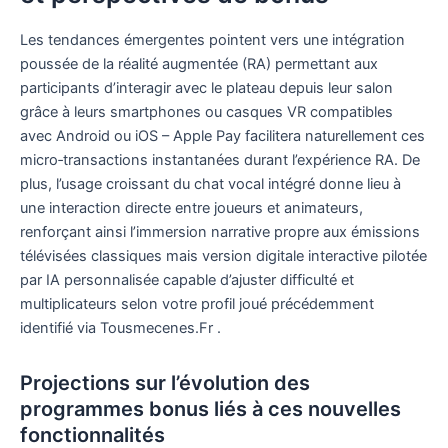
Les tendances émergentes pointent vers une intégration
poussée de la réalité augmentée (RA) permettant aux
participants d’interagir avec le plateau depuis leur salon
grâce à leurs smartphones ou casques VR compatibles
avec Android ou iOS – Apple Pay facilitera naturellement ces
micro‑transactions instantanées durant l’expérience RA. De
plus, l’usage croissant du chat vocal intégré donne lieu à
une interaction directe entre joueurs et animateurs,
renforçant ainsi l’immersion narrative propre aux émissions
télévisées classiques mais version digitale interactive pilotée
par IA personnalisée capable d’ajuster difficulté et
multiplicateurs selon votre profil joué précédemment
identifié via Tousmecenes.Fr .
Projections sur l’évolution des
programmes bonus liés à ces nouvelles
fonctionnalités