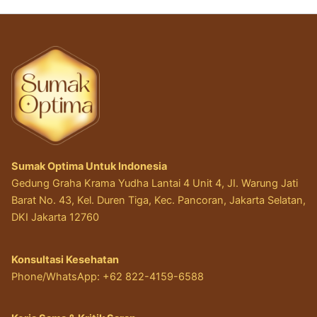
Sumak Optima Untuk Indonesia
Gedung Graha Krama Yudha Lantai 4 Unit 4, JI. Warung Jati
Barat No. 43, Kel. Duren Tiga, Kec. Pancoran, Jakarta Selatan,
DKI Jakarta 12760
Konsultasi Kesehatan
Phone/WhatsApp: +62 822-4159-6588