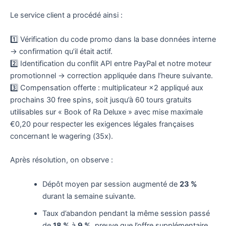
Le service client a procédé ainsi :
1️⃣ Vérification du code promo dans la base données interne
→ confirmation qu’il était actif.
2️⃣ Identification du conflit API entre PayPal et notre moteur
promotionnel → correction appliquée dans l’heure suivante.
3️⃣ Compensation offerte : multiplicateur ×2 appliqué aux
prochains 30 free spins, soit jusqu’à 60 tours gratuits
utilisables sur « Book of Ra Deluxe » avec mise maximale
€0,20 pour respecter les exigences légales françaises
concernant le wagering (35x).
Après résolution, on observe :
Dépôt moyen par session augmenté de
23 %
durant la semaine suivante.
Taux d’abandon pendant la même session passé
de
18 %
à
9 %
, preuve que l’offre supplémentaire