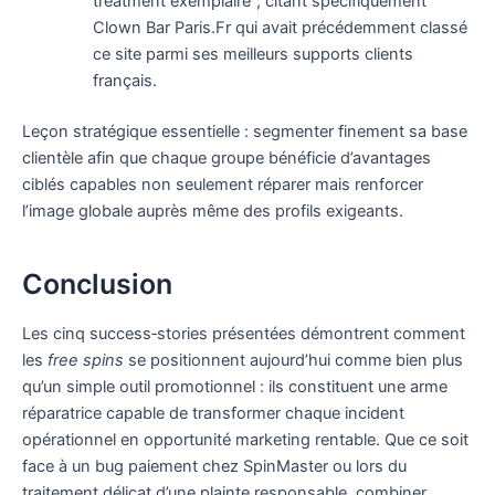
treatment exemplaire”, citant spécifiquement
Clown Bar Paris.Fr qui avait précédemment classé
ce site parmi ses meilleurs supports clients
français.
Leçon stratégique essentielle : segmenter finement sa base
clientèle afin que chaque groupe bénéficie d’avantages
ciblés capables non seulement réparer mais renforcer
l’image globale auprès même des profils exigeants.
Conclusion
Les cinq success‑stories présentées démontrent comment
les
free spins
se positionnent aujourd’hui comme bien plus
qu’un simple outil promotionnel : ils constituent une arme
réparatrice capable de transformer chaque incident
opérationnel en opportunité marketing rentable. Que ce soit
face à un bug paiement chez SpinMaster ou lors du
traitement délicat d’une plainte responsable, combiner