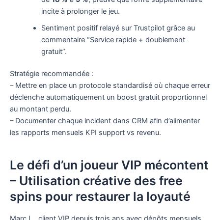
incite à prolonger le jeu.
Sentiment positif relayé sur Trustpilot grâce au
commentaire “Service rapide + doublement
gratuit”.
Stratégie recommandée :
– Mettre en place un protocole standardisé où chaque erreur
déclenche automatiquement un boost gratuit proportionnel
au montant perdu.
– Documenter chaque incident dans CRM afin d’alimenter
les rapports mensuels KPI support vs revenu.
Le défi d’un joueur VIP mécontent
– Utilisation créative des free
spins pour restaurer la loyauté
Marc L., client VIP depuis trois ans avec dépôts mensuels