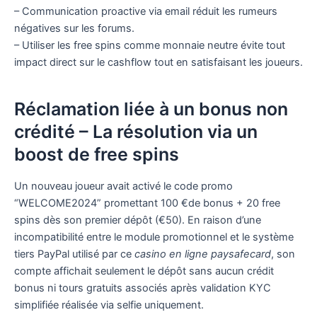
– Communication proactive via email réduit les rumeurs
négatives sur les forums.
– Utiliser les free spins comme monnaie neutre évite tout
impact direct sur le cashflow tout en satisfaisant les joueurs.
Réclamation liée à un bonus non
crédité – La résolution via un
boost de free spins
Un nouveau joueur avait activé le code promo
“WELCOME2024” promettant 100 €de bonus + 20 free
spins dès son premier dépôt (€50). En raison d’une
incompatibilité entre le module promotionnel et le système
tiers PayPal utilisé par ce
casino en ligne paysafecard
, son
compte affichait seulement le dépôt sans aucun crédit
bonus ni tours gratuits associés après validation KYC
simplifiée réalisée via selfie uniquement.