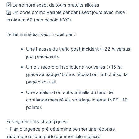
2️⃣ Le nombre exact de tours gratuits alloués
3️⃣ Un code promo valable pendant sept jours avec mise
minimum €0 (pas besoin KYC)
L’effet immédiat s’est traduit par :
Une hausse du trafic post‑incident (+22 % versus
jour précédent).
Un pic record d’inscriptions nouvelles (+15 %)
grâce au badge “bonus réparation” affiché sur la
page d’accueil.
Une amélioration substantielle du taux de
confiance mesuré via sondage interne (NPS +10
points).
Enseignements stratégiques :
– Plan d’urgence pré‑déterminé permet une réponse
instantanée sans perte commerciale majeure.