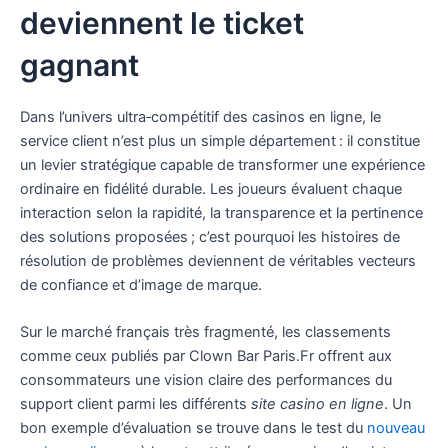
deviennent le ticket
gagnant
Dans l’univers ultra‑compétitif des casinos en ligne, le
service client n’est plus un simple département : il constitue
un levier stratégique capable de transformer une expérience
ordinaire en fidélité durable. Les joueurs évaluent chaque
interaction selon la rapidité, la transparence et la pertinence
des solutions proposées ; c’est pourquoi les histoires de
résolution de problèmes deviennent de véritables vecteurs
de confiance et d’image de marque.
Sur le marché français très fragmenté, les classements
comme ceux publiés par Clown Bar Paris.Fr offrent aux
consommateurs une vision claire des performances du
support client parmi les différents
site casino en ligne
. Un
bon exemple d’évaluation se trouve dans le test du
nouveau