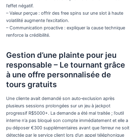
l’effet négatif.
– Valeur perçue : offrir des free spins sur une slot à haute
volatilité augmente l’excitation.
– Communication proactive : expliquer la cause technique
renforce la crédibilité.
Gestion d’une plainte pour jeu
responsable – Le tournant grâce
à une offre personnalisée de
tours gratuits
Une cliente avait demandé son auto‑exclusion après
plusieurs sessions prolongées sur un jeu à jackpot
progressif R$5000+. La demande a été mal traitée ; l’outil
interne n’a pas bloqué son compte immédiatement et elle a
pu déposer €300 supplémentaires avant que l’erreur ne soit
détectée par le service client lors d’un appel téléphonique