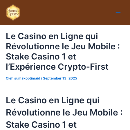
Lewati
Main
ke
Men
konten
Le Casino en Ligne qui
Révolutionne le Jeu Mobile :
Stake Casino 1 et
l’Expérience Crypto‑First
Oleh
sumakoptimaid
/
September 13, 2025
Le Casino en Ligne qui
Révolutionne le Jeu Mobile :
Stake Casino 1 et