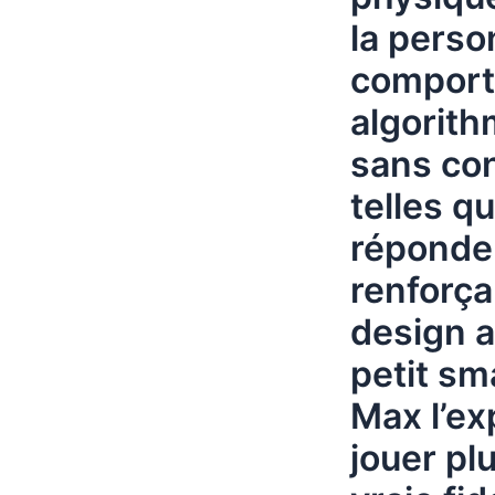
la perso
comport
algorith
sans con
telles q
réponden
renforça
design a
petit sm
Max l’ex
jouer pl