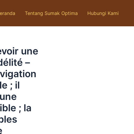
eranda
Tentang Sumak Optima
Hubungi Kami
evoir une
élité –
avigation
 ; il
 une
ble ; la
bles
e