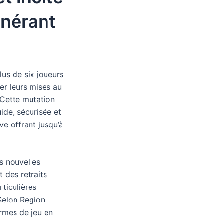
énérant
lus de six joueurs
er leurs mises au
. Cette mutation
uide, sécurisée et
e offrant jusqu’à
es nouvelles
 des retraits
ticulières
 Selon Region
ormes de jeu en