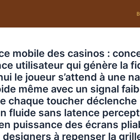
B
ace mobile des casinos : conc
e utilisateur qui génère la fid
hui le joueur s’attend à une n
pide même avec un signal faible
ue chaque toucher déclenche
n fluide sans latence percepti
n puissance des écrans plia
s designers à repenser la grill