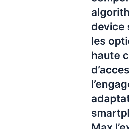
algorit
device 
les opt
haute c
d’acces
l’engag
adaptat
smartp
Max l’e