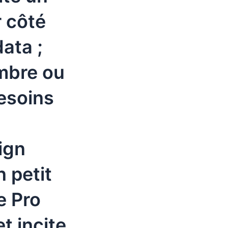
r côté
ata ;
ombre ou
esoins
ign
 petit
e Pro
t incite