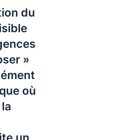
tion du
isible
igences
ser »
anément
ique où
 la
ite un