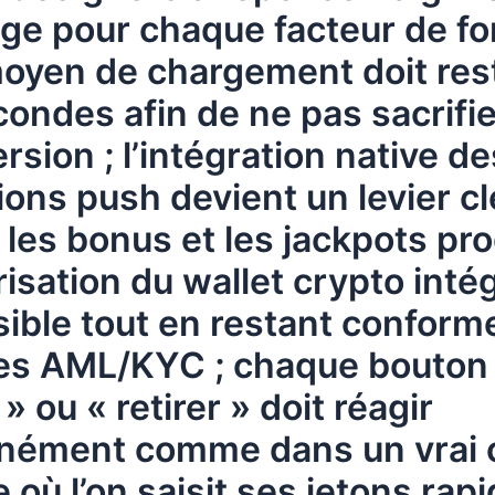
age pour chaque facteur de fo
oyen de chargement doit res
ondes afin de ne pas sacrifie
rsion ; l’intégration native de
tions push devient un levier c
 les bonus et les jackpots pr
risation du wallet crypto inté
isible tout en restant conform
es AML/KYC ; chaque bouton
 ou « retirer » doit réagir
anément comme dans un vrai 
 où l’on saisit ses jetons rap