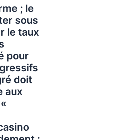
rme ; le
ter sous
r le taux
s
lé pour
ogressifs
gré doit
e aux
 «
casino
idement ;