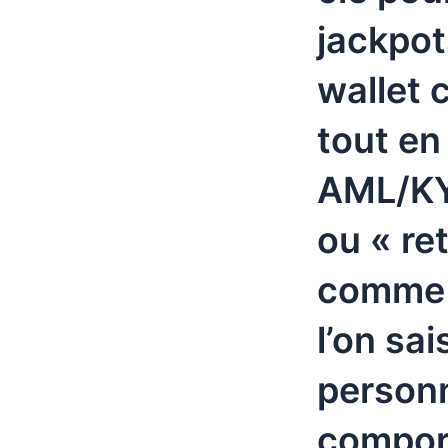
jackpot
wallet c
tout en
AML/KY
ou « re
comme 
l’on sai
personn
comport