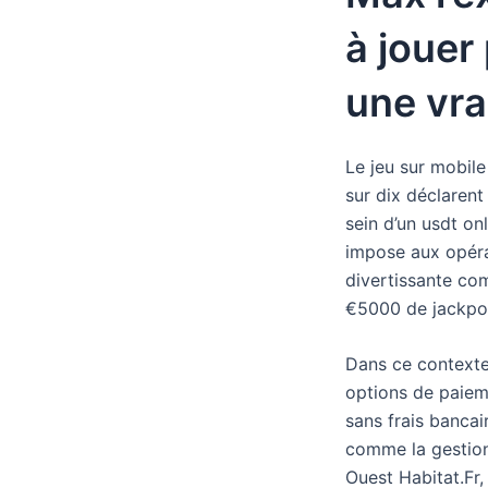
à jouer
une vrai
Le jeu sur mobile
sur dix déclarent
sein d’un usdt on
impose aux opérate
divertissante co
€5000 de jackpot
Dans ce context
options de paiem
sans frais bancai
comme la gestion
Ouest Habitat.Fr,