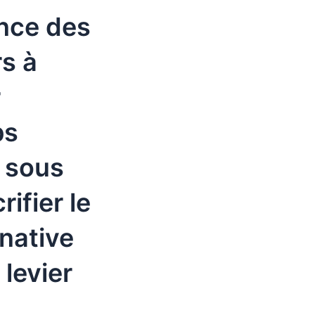
ance des
rs à
r
ps
 sous
ifier le
 native
 levier