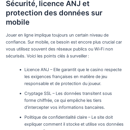
Sécurité, licence ANJ et
protection des données sur
mobile
Jouer en ligne implique toujours un certain niveau de
confiance. Sur mobile, ce besoin est encore plus crucial car
vous utilisez souvent des réseaux publics ou Wi‑Fi non
sécurisés. Voici les points clés à surveiller :
Licence ANJ – Elle garantit que le casino respecte
les exigences françaises en matière de jeu
responsable et de protection du joueur.
Cryptage SSL – Les données transitent sous
forme chiffrée, ce qui empêche les tiers
d’intercepter vos informations bancaires.
Politique de confidentialité claire – Le site doit
expliquer comment il stocke et utilise vos données