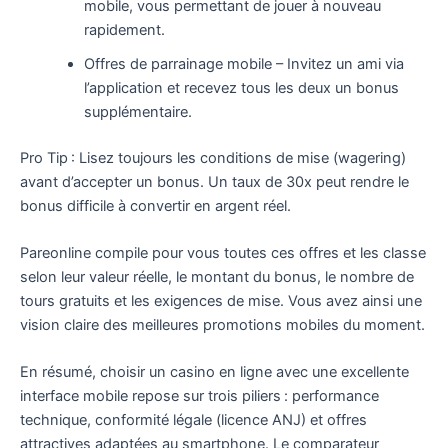
mobile, vous permettant de jouer à nouveau
rapidement.
Offres de parrainage mobile – Invitez un ami via
l’application et recevez tous les deux un bonus
supplémentaire.
Pro Tip : Lisez toujours les conditions de mise (wagering)
avant d’accepter un bonus. Un taux de 30x peut rendre le
bonus difficile à convertir en argent réel.
Pareonline compile pour vous toutes ces offres et les classe
selon leur valeur réelle, le montant du bonus, le nombre de
tours gratuits et les exigences de mise. Vous avez ainsi une
vision claire des meilleures promotions mobiles du moment.
En résumé, choisir un casino en ligne avec une excellente
interface mobile repose sur trois piliers : performance
technique, conformité légale (licence ANJ) et offres
attractives adaptées au smartphone. Le comparateur