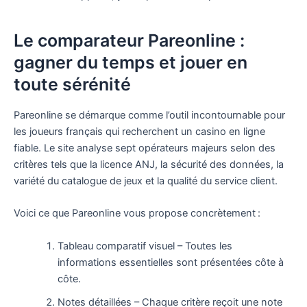
Le comparateur Pareonline :
gagner du temps et jouer en
toute sérénité
Pareonline se démarque comme l’outil incontournable pour
les joueurs français qui recherchent un casino en ligne
fiable. Le site analyse sept opérateurs majeurs selon des
critères tels que la licence ANJ, la sécurité des données, la
variété du catalogue de jeux et la qualité du service client.
Voici ce que Pareonline vous propose concrètement :
Tableau comparatif visuel – Toutes les
informations essentielles sont présentées côte à
côte.
Notes détaillées – Chaque critère reçoit une note