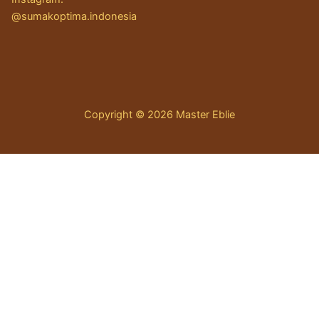
@sumakoptima.indonesia
Copyright © 2026 Master Eblie