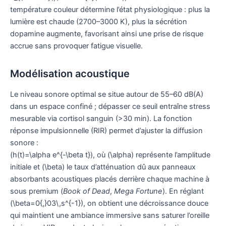
température couleur détermine l’état physiologique : plus la
lumière est chaude (2700–3000 K), plus la sécrétion
dopamine augmente, favorisant ainsi une prise de risque
accrue sans provoquer fatigue visuelle.
Modélisation acoustique
Le niveau sonore optimal se situe autour de 55–60 dB(A)
dans un espace confiné ; dépasser ce seuil entraîne stress
mesurable via cortisol sanguin (>30 min). La fonction
réponse impulsionnelle (RIR) permet d’ajuster la diffusion
sonore :
(h(t)=\alpha e^{-\beta t}), où (\alpha) représente l’amplitude
initiale et (\beta) le taux d’atténuation dû aux panneaux
absorbants acoustiques placés derrière chaque machine à
sous premium (
Book of Dead
,
Mega Fortune
). En réglant
(\beta=0{,}03\,s^{-1}), on obtient une décroissance douce
qui maintient une ambiance immersive sans saturer l’oreille