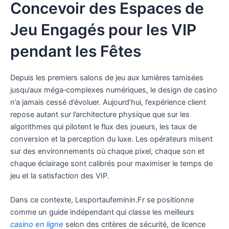
Concevoir des Espaces de
Jeu Engagés pour les VIP
pendant les Fêtes
Depuis les premiers salons de jeu aux lumières tamisées
jusqu’aux méga‑complexes numériques, le design de casino
n’a jamais cessé d’évoluer. Aujourd’hui, l’expérience client
repose autant sur l’architecture physique que sur les
algorithmes qui pilotent le flux des joueurs, les taux de
conversion et la perception du luxe. Les opérateurs misent
sur des environnements où chaque pixel, chaque son et
chaque éclairage sont calibrés pour maximiser le temps de
jeu et la satisfaction des VIP.
Dans ce contexte, Lesportaufeminin.Fr se positionne
comme un guide indépendant qui classe les meilleurs
casino en ligne
selon des critères de sécurité, de licence