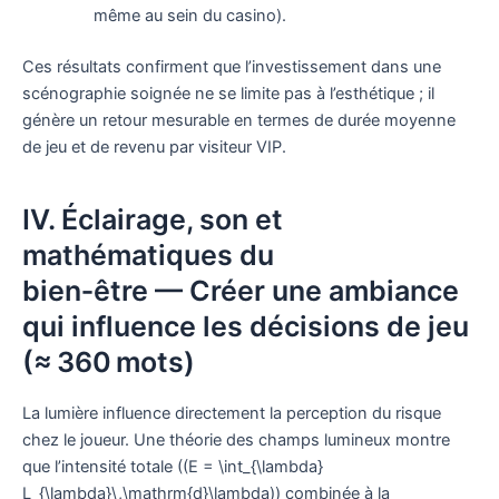
même au sein du casino).
Ces résultats confirment que l’investissement dans une
scénographie soignée ne se limite pas à l’esthétique ; il
génère un retour mesurable en termes de durée moyenne
de jeu et de revenu par visiteur VIP.
IV. Éclairage, son et
mathématiques du
bien‑être — Créer une ambiance
qui influence les décisions de jeu
(≈ 360 mots)
La lumière influence directement la perception du risque
chez le joueur. Une théorie des champs lumineux montre
que l’intensité totale ((E = \int_{\lambda}
L_{\lambda}\,\mathrm{d}\lambda)) combinée à la