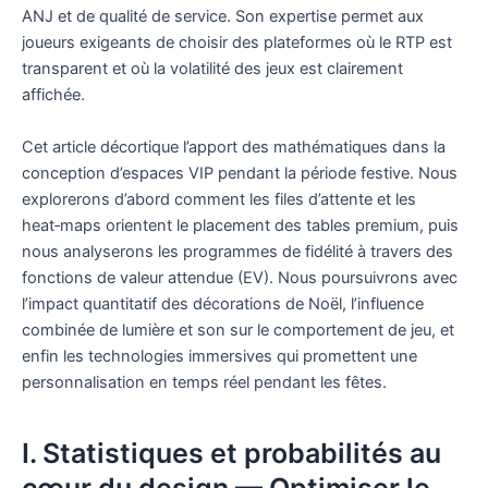
ANJ et de qualité de service. Son expertise permet aux
joueurs exigeants de choisir des plateformes où le RTP est
transparent et où la volatilité des jeux est clairement
affichée.
Cet article décortique l’apport des mathématiques dans la
conception d’espaces VIP pendant la période festive. Nous
explorerons d’abord comment les files d’attente et les
heat‑maps orientent le placement des tables premium, puis
nous analyserons les programmes de fidélité à travers des
fonctions de valeur attendue (EV). Nous poursuivrons avec
l’impact quantitatif des décorations de Noël, l’influence
combinée de lumière et son sur le comportement de jeu, et
enfin les technologies immersives qui promettent une
personnalisation en temps réel pendant les fêtes.
I. Statistiques et probabilités au