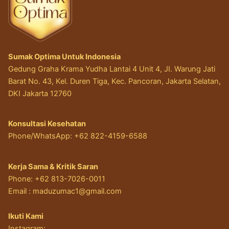
Sumak Optima Untuk Indonesia
Gedung Graha Krama Yudha Lantai 4 Unit 4, JI. Warung Jati
Barat No. 43, Kel. Duren Tiga, Kec. Pancoran, Jakarta Selatan,
DKI Jakarta 12760
Konsultasi Kesehatan
Phone/WhatsApp: +62 822-4159-6588
Kerja Sama & Kritik Saran
Phone: +62 813-7026-0011
Email :
maduzumac1@gmail.com
Ikuti Kami
Instagram: