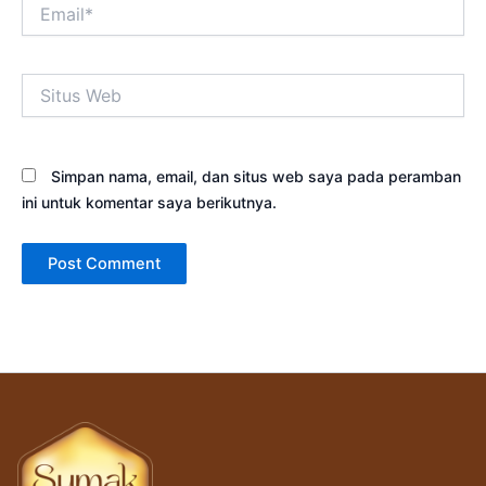
Email*
Situs
Web
Simpan nama, email, dan situs web saya pada peramban
ini untuk komentar saya berikutnya.