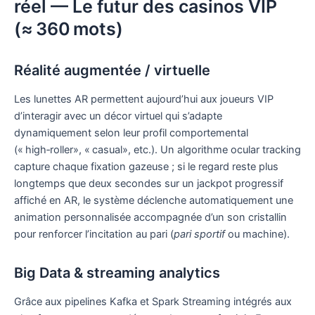
réel — Le futur des casinos VIP
(≈ 360 mots)
Réalité augmentée / virtuelle
Les lunettes AR permettent aujourd’hui aux joueurs VIP
d’interagir avec un décor virtuel qui s’adapte
dynamiquement selon leur profil comportemental
(« high‑roller», « casual», etc.). Un algorithme ocular tracking
capture chaque fixation gazeuse ; si le regard reste plus
longtemps que deux secondes sur un jackpot progressif
affiché en AR, le système déclenche automatiquement une
animation personnalisée accompagnée d’un son cristallin
pour renforcer l’incitation au pari (
pari sportif
ou machine).
Big Data & streaming analytics
Grâce aux pipelines Kafka et Spark Streaming intégrés aux