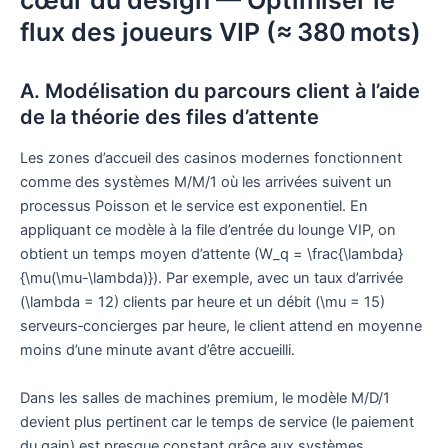
cœur du design — Optimiser le
flux des joueurs VIP (≈ 380 mots)
A. Modélisation du parcours client à l’aide
de la théorie des files d’attente
Les zones d’accueil des casinos modernes fonctionnent
comme des systèmes M/M/1 où les arrivées suivent un
processus Poisson et le service est exponentiel. En
appliquant ce modèle à la file d’entrée du lounge VIP, on
obtient un temps moyen d’attente (W_q = \frac{\lambda}
{\mu(\mu-\lambda)}). Par exemple, avec un taux d’arrivée
(\lambda = 12) clients par heure et un débit (\mu = 15)
serveurs‑concierges par heure, le client attend en moyenne
moins d’une minute avant d’être accueilli.
Dans les salles de machines premium, le modèle M/D/1
devient plus pertinent car le temps de service (le paiement
du gain) est presque constant grâce aux systèmes