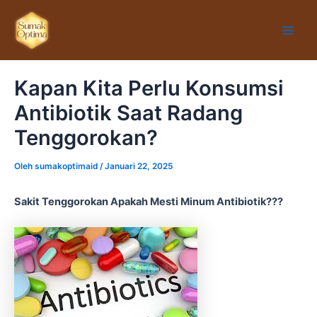
Lewati
Main
ke
Men
konten
Kapan Kita Perlu Konsumsi
Antibiotik Saat Radang
Tenggorokan?
Oleh
sumakoptimaid
/
Januari 22, 2025
Sakit Tenggorokan Apakah Mesti Minum Antibiotik???