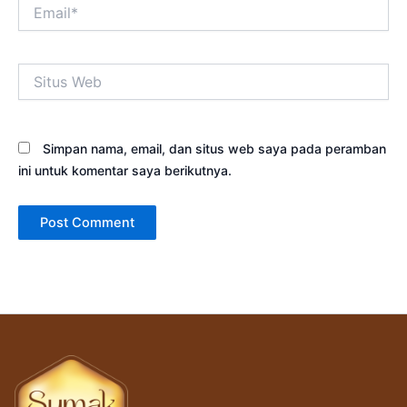
Email*
Situs
Web
Simpan nama, email, dan situs web saya pada peramban
ini untuk komentar saya berikutnya.