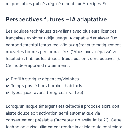
responsables publiés régulièrement sur Allrecipes.Fr.
Perspectives futures – IA adaptative
Les équipes techniques travaillant avec plusieurs licences
françaises explorent déjà usage IA capable d’analyser flux
comportemental temps réel afin suggérer automatiquement
nouvelles bornes personnalisées (“Vous avez dépassé vos
habitudes habituelles depuis trois sessions consécutives”).
Ce modèle apprend notamment :
✔️ Profil historique dépenses/victoires
✔️ Temps passé hors horaires habituels
✔️ Types jeux favoris (progressif vs fixe)
Lorsqu’un risque émergent est détecté il propose alors soit
alerte douce soit activation semi‑automatique via
consentement préalable (“Accepter nouvelle limite ?”). Cette
technologie vise ultimement rendre invisible toute contrainte