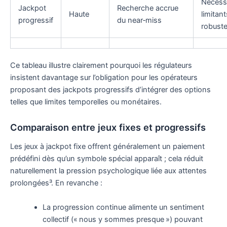
Nécessi
Jackpot
Recherche accrue
Haute
limitant
progressif
du near‑miss
robust
Ce tableau illustre clairement pourquoi les régulateurs
insistent davantage sur l’obligation pour les opérateurs
proposant des jackpots progressifs d’intégrer des options
telles que limites temporelles ou monétaires.
Comparaison entre jeux fixes et progressifs
Les jeux à jackpot fixe offrent généralement un paiement
prédéfini dès qu’un symbole spécial apparaît ; cela réduit
naturellement la pression psychologique liée aux attentes
prolongées​³​. En revanche :
La progression continue alimente un sentiment
collectif (« nous y sommes presque ») pouvant