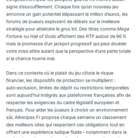
signe d’essoufflement. Chaque fois qu’un nouveau jeu
annonce un gain potentiel dépassant le million d’euros, les
forums de joueurs explosent de débats sur la meilleure
stratégie pour atteindre le gros lot. Des titres comme
Mega
Fortune
ou
Hall of Gods
affichent des RTP autour de 96 %
mais la promesse d’un jackpot progressif qui peut doubler
votre mise attire autant que la perspective d’une perte totale
si la chance tourne mal.
Dans ce contexte où le plaisir du jeu côtoie le risque
financier, les dispositifs de protection se multiplient :
auto‑exclusion, limites de dépôt ou restrictions temporelles
sont aujourd’hui intégrés aux plateformes françaises afin de
respecter les exigences du cadre législatif européen et
français. Pour aider les joueurs à choisir un environnement
sûr, Allrecipes.Fr propose chaque semaine un classement
des meilleurs sites qui respectent ces obligations tout en
offrant une expérience ludique fluide – notamment dans la