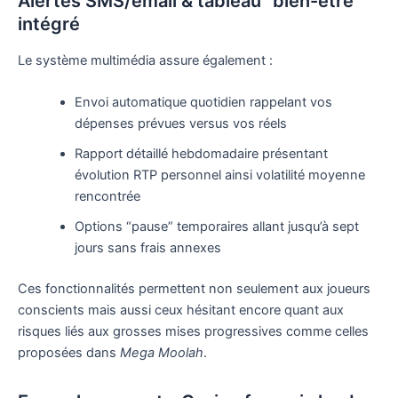
Alertes SMS/email & tableau “bien-être”
intégré
Le système multimédia assure également :
Envoi automatique quotidien rappelant vos
dépenses prévues versus vos réels
Rapport détaillé hebdomadaire présentant
évolution RTP personnel ainsi volatilité moyenne
rencontrée
Options “pause” temporaires allant jusqu’à sept
jours sans frais annexes
Ces fonctionnalités permettent non seulement aux joueurs
conscients mais aussi ceux hésitant encore quant aux
risques liés aux grosses mises progres­sives comme celles
proposées dans
Mega Moolah
.