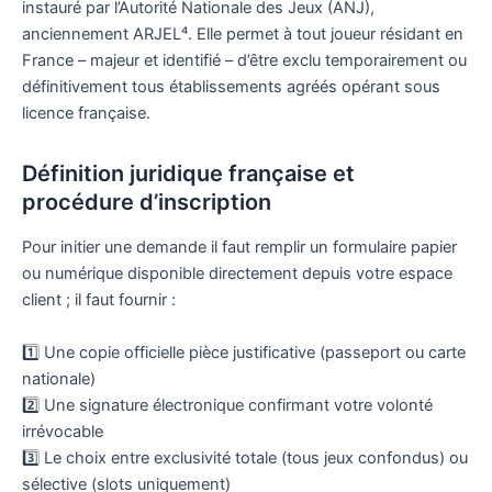
instauré par l’Autorité Nationale des Jeux (ANJ),
anciennement ARJEL​⁴​. Elle permet à tout joueur résidant en
France – majeur et identifié – d’être exclu temporairement ou
définitivement tous établissements agréés opérant sous
licence française.
Définition juridique française et
procédure d’inscription
Pour initier une demande il faut remplir un formulaire papier
ou numérique disponible directement depuis votre espace
client ; il faut fournir :
1️⃣ Une copie officielle pièce justificative (passeport ou carte
nationale)
2️⃣ Une signature électronique confirmant votre volonté
irrévocable
3️⃣ Le choix entre exclusivité totale (tous jeux confondus) ou
sélective (slots uniquement)