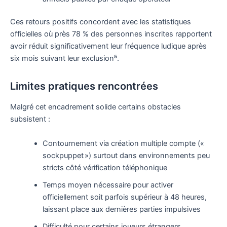
Ces retours positifs concordent avec les statistiques
officielles où près 78 % des personnes inscrites rapportent
avoir réduit significativement leur fréquence ludique après
six mois suivant leur exclusion​⁵​.
Limites pratiques rencontrées
Malgré cet encadrement solide certains obstacles
subsistent :
Contournement via création multiple compte («
sockpuppet ») surtout dans environnements peu
stricts côté vérification téléphonique
Temps moyen nécessaire pour activer
officiellement soit parfois supérieur à 48 heures,
laissant place aux dernières parties impulsives
Difficulté pour certains joueurs étrangers