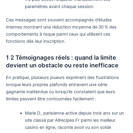
paramètres avant chaque session.
Ces messages sont souvent accompagnés d’études
internes montrant une réduction moyenne de 30 % des
comportements à risque parmi ceux qui utilisent ces
fonctions dès leur inscription.
1 2 Témoignages réels : quand la limite
devient un obstacle ou reste inefficace
En pratique, plusieurs joueurs expriment des frustrations
lorsque leurs propres plafonds entravent une série
gagnante inattendue ou lorsqu’ils constatent que leurs
limites peuvent être contournées facilement :
Marie D., parisienne active depuis trois ans sur un
site classé par Allrecipes.Fr parmi les meilleur
casino en ligne, raconte avoir vu son solde