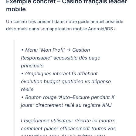
Exemple concret – Casino français leader
mobile
Un casino très présent dans notre guide annuel possède
désormais dans son application mobile Android/iOS :
• Menu “Mon Profil → Gestion
Responsable” accessible dès page
principale
• Graphiques interactifs affichant
évolution budget quotidien vs dépense
réelle
• Bouton rouge “Auto–Exclure pendant X
jours” directement relié au registre ANJ
L’expérience utilisateur décrite ici montre
comment placer efficacement toutes vos