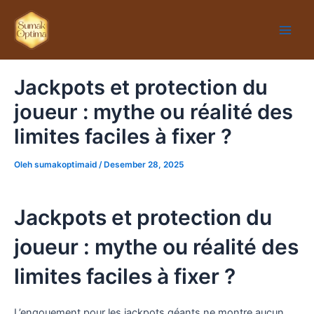
Lewati
Main
ke
Men
konten
Jackpots et protection du
joueur : mythe ou réalité des
limites faciles à fixer ?
Oleh
sumakoptimaid
/
Desember 28, 2025
Jackpots et protection du
joueur : mythe ou réalité des
limites faciles à fixer ?
L’engouement pour les jackpots géants ne montre aucun