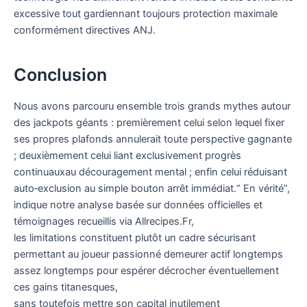
excessive tout gardiennant toujours protection maximale
conformément directives ANJ.
Conclusion
Nous avons parcouru ensemble trois grands mythes autour
des jackpots géants : premièrement celui selon lequel fixer
ses propres plafonds annulerait toute perspective gagnante
; deuxièmement celui liant exclusivement progrès
continuauxau découragement mental ; enfin celui réduisant
auto‐exclusion au simple bouton arrêt immédiat.“ En vérité”,
indique notre analyse basée sur données officielles et
témoignages recueillis via Allrecipes.Fr,
les limitations constituent plutôt un cadre sécurisant
permettant au joueur passionné demeurer actif longtemps
assez longtemps pour espérer décrocher éventuellement
ces gains titanesques,
sans toutefois mettre son capital inutilement