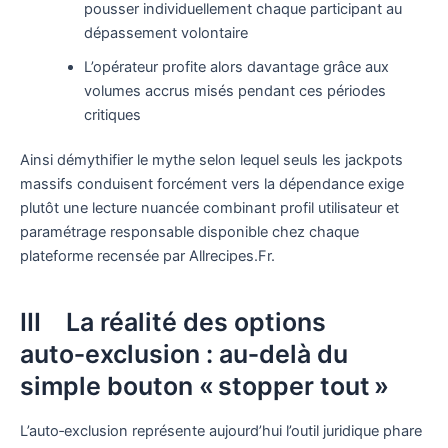
pousser individuellement chaque participant au
dépassement volontaire
L’opérateur profite alors davantage grâce aux
volumes accrus misés pendant ces périodes
critiques
Ainsi démythifier le mythe selon lequel seuls les jackpots
massifs conduisent forcément vers la dépendance exige
plutôt une lecture nuancée combinant profil utilisateur et
paramétrage responsable disponible chez chaque
plateforme recensée par Allrecipes.Fr.
III La réalité des options
auto‑exclusion : au‑delà du
simple bouton « stopper tout »
L’auto‑exclusion représente aujourd’hui l’outil juridique phare