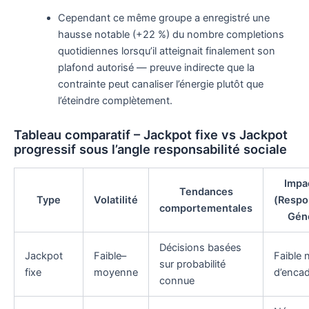
Cependant ce même groupe a enregistré une
hausse notable (+22 %) du nombre completions
quotidiennes lorsqu’il atteignait finalement son
plafond autorisé — preuve indirecte que la
contrainte peut canaliser l’énergie plutôt que
l’éteindre complètement.
Tableau comparatif – Jackpot fixe vs Jackpot
progressif sous l’angle responsabilité sociale
Impa
Tendances
Type
Volatilité
(Respo
comportementales
Gén
Décisions basées
Jackpot
Faible–
Faible 
sur probabilité
fixe
moyenne
d’enca
connue