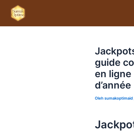
Lewati
ke
konten
Jackpots
guide co
en ligne
d’année
Oleh
sumakoptimaid
Jackpot