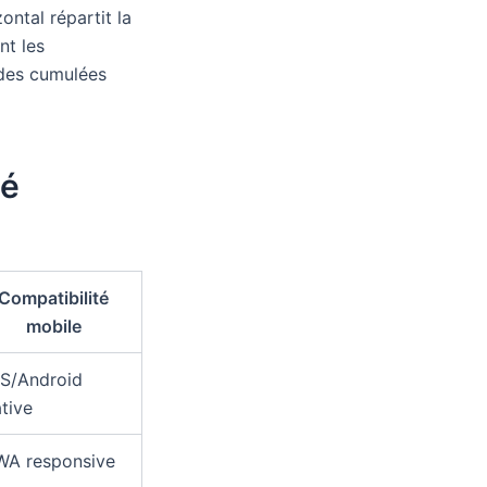
zontal répartit la
nt les
ndes cumulées
hé
Compatibilité
mobile
OS/Android
tive
WA responsive