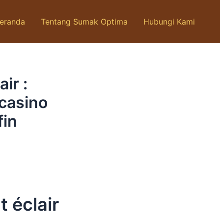
eranda
Tentang Sumak Optima
Hubungi Kami
ir :
 casino
fin
 éclair