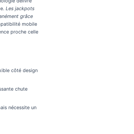
ologie délivre
e.
Les jackpots
ntanément grâce
atibilité mobile
ience proche celle
xible côté design
assante chute
ais nécessite un