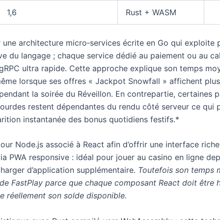
1,6
Rust + WASM
 une architecture micro‑services écrite en Go qui exploite 
ve du langage ; chaque service dédié au paiement ou au ca
RPC ultra rapide. Cette approche explique son temps moye
me lorsque ses offres « Jackpot Snowfall » affichent plus 
pendant la soirée du Réveillon. En contrepartie, certaines 
lourdes restent dépendantes du rendu côté serveur ce qui p
rition instantanée des bonus quotidiens festifs.*
ur Node.js associé à React afin d’offrir une interface riche
ia PWA responsive : idéal pour jouer au casino en ligne de
harger d’application supplémentaire.
Toutefois son temps
 de FastPlay parce que chaque composant React doit être 
oie réellement son solde disponible.