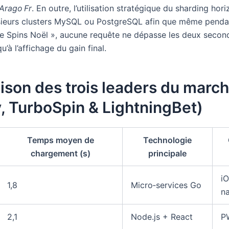
Arago Fr
. En outre, l’utilisation stratégique du sharding hori
sieurs clusters MySQL ou PostgreSQL afin que même penda
 Spins Noël », aucune requête ne dépasse les deux seco
qu’à l’affichage du gain final.
son des trois leaders du marc
y, TurboSpin & LightningBet)
Temps moyen de
Technologie
chargement (s)
principale
i
1,8
Micro‑services Go
na
2,1
Node.js + React
P