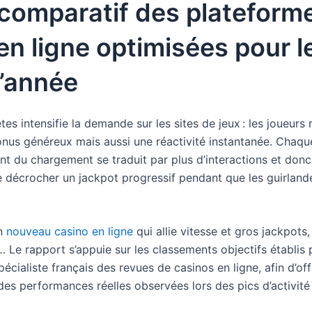
 comparatif des plateform
en ligne optimisées pour l
d’année
tes intensifie la demande sur les sites de jeux : les joueurs
nus généreux mais aussi une réactivité instantanée. Chaq
 du chargement se traduit par plus d’interactions et donc
 décrocher un jackpot progressif pendant que les guirlandes
un
nouveau casino en ligne
qui allie vitesse et gros jackpots,
… Le rapport s’appuie sur les classements objectifs établis 
écialiste français des revues de casinos en ligne, afin d’off
 des performances réelles observées lors des pics d’activité