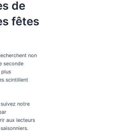
es de
es fêtes
 recherchent non
ue seconde
 plus
 scintillent
 suivez notre
par
rir aux lecteurs
 saisonniers.