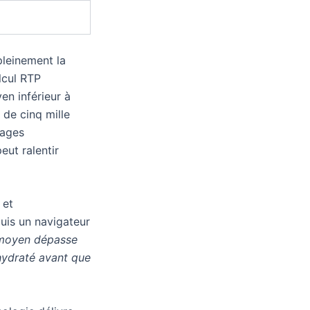
pleinement la
lcul RTP
n inférieur à
de cinq mille
pages
eut ralentir
 et
puis un navigateur
 moyen dépasse
hydraté avant que