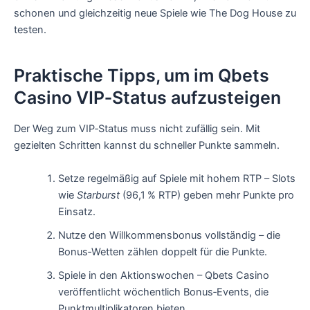
schonen und gleichzeitig neue Spiele wie The Dog House zu
testen.
Praktische Tipps, um im Qbets
Casino VIP‑Status aufzusteigen
Der Weg zum VIP‑Status muss nicht zufällig sein. Mit
gezielten Schritten kannst du schneller Punkte sammeln.
Setze regelmäßig auf Spiele mit hohem RTP – Slots
wie
Starburst
(96,1 % RTP) geben mehr Punkte pro
Einsatz.
Nutze den Willkommensbonus vollständig – die
Bonus‑Wetten zählen doppelt für die Punkte.
Spiele in den Aktionswochen – Qbets Casino
veröffentlicht wöchentlich Bonus‑Events, die
Punktmultiplikatoren bieten.