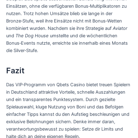
Einsätzen, ohne die verfügbaren Bonus‑Multiplikatoren zu
nutzen. Trotz hohen Umsätze blieb sie lange in der
Bronze‑Stufe, weil ihre Einsätze nicht mit Bonus‑Wetten
kombiniert wurden. Nachdem sie ihre Strategie auf
Aviator
und
The Dog House
umstellte und die wöchentlichen
Bonus‑Events nutzte, erreichte sie innerhalb eines Monats
die Silver‑Stufe.
Fazit
Das VIP‑Programm von Qbets Casino bietet treuen Spielern
in Deutschland attraktive Vorteile, schnelle Auszahlungen
und ein transparentes Punktesystem. Durch gezielte
Spielauswahl, kluge Nutzung von Boni und das Befolgen
einfacher Tipps kannst du den Aufstieg beschleunigen und
exklusive Belohnungen sichern. Denke immer daran,
verantwortungsbewusst zu spielen: Setze dir Limits und
halte dich an deine eigenen Regeln.