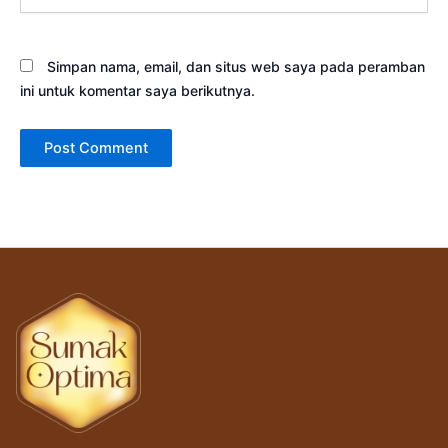
Web
Simpan nama, email, dan situs web saya pada peramban
ini untuk komentar saya berikutnya.