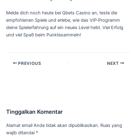
Melde dich noch heute bei Qbets Casino an, teste die
empfohlenen Spiele und erlebe, wie das VIP‑Programm
deine Spielerfahrung auf ein neues Level hebt. Viel Erfolg
und viel Spaß beim Punktesammeln!
PREVIOUS
NEXT
Tinggalkan Komentar
Alamat email Anda tidak akan dipublikasikan.
Ruas yang
wajib ditandai
*