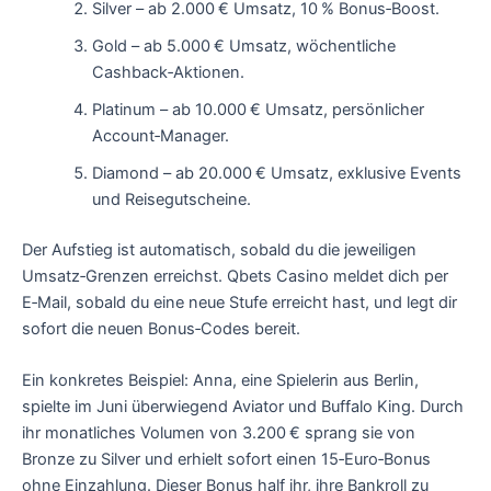
Silver – ab 2.000 € Umsatz, 10 % Bonus‑Boost.
Gold – ab 5.000 € Umsatz, wöchentliche
Cashback‑Aktionen.
Platinum – ab 10.000 € Umsatz, persönlicher
Account‑Manager.
Diamond – ab 20.000 € Umsatz, exklusive Events
und Reisegutscheine.
Der Aufstieg ist automatisch, sobald du die jeweiligen
Umsatz‑Grenzen erreichst. Qbets Casino meldet dich per
E‑Mail, sobald du eine neue Stufe erreicht hast, und legt dir
sofort die neuen Bonus‑Codes bereit.
Ein konkretes Beispiel: Anna, eine Spielerin aus Berlin,
spielte im Juni überwiegend Aviator und Buffalo King. Durch
ihr monatliches Volumen von 3.200 € sprang sie von
Bronze zu Silver und erhielt sofort einen 15‑Euro‑Bonus
ohne Einzahlung. Dieser Bonus half ihr, ihre Bankroll zu