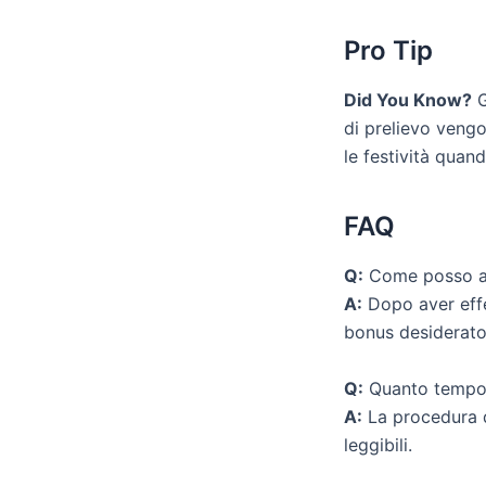
Pro Tip
Did You Know?
G
di prelievo veng
le festività quan
FAQ
Q:
Come posso att
A:
Dopo aver effet
bonus desiderato
Q:
Quanto tempo ci
A:
La procedura d
leggibili.