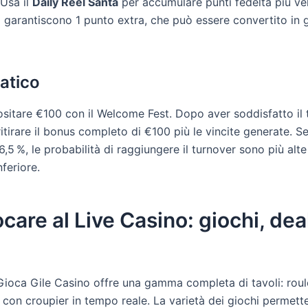
Usa il
Daily Reel Santa
per accumulare punti fedeltà più v
garantiscono 1 punto extra, che può essere convertito in gi
atico
sitare €100 con il Welcome Fest. Dopo aver soddisfatto il 
ritirare il bonus completo di €100 più le vincite generate. S
6,5 %, le probabilità di raggiungere il turnover sono più alte
feriore.
are al Live Casino: giochi, dea
 Gioca Gile Casino offre una gamma completa di tavoli: roul
con croupier in tempo reale. La varietà dei giochi permette