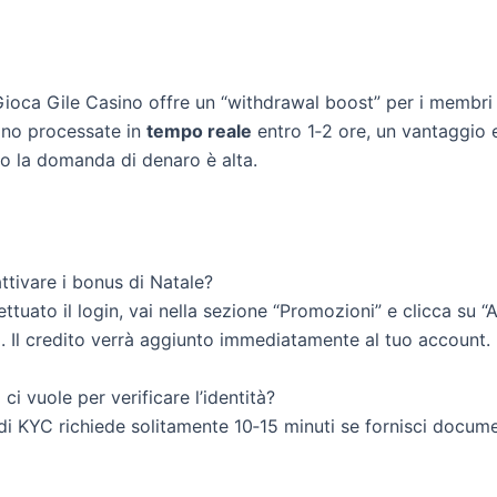
ioca Gile Casino offre un “withdrawal boost” per i membri V
ono processate in
tempo reale
entro 1‑2 ore, un vantaggio 
do la domanda di denaro è alta.
ivare i bonus di Natale?
tuato il login, vai nella sezione “Promozioni” e clicca su “A
. Il credito verrà aggiunto immediatamente al tuo account.
 vuole per verificare l’identità?
i KYC richiede solitamente 10‑15 minuti se fornisci documen