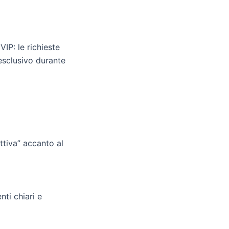
IP: le richieste
esclusivo durante
ttiva” accanto al
ti chiari e