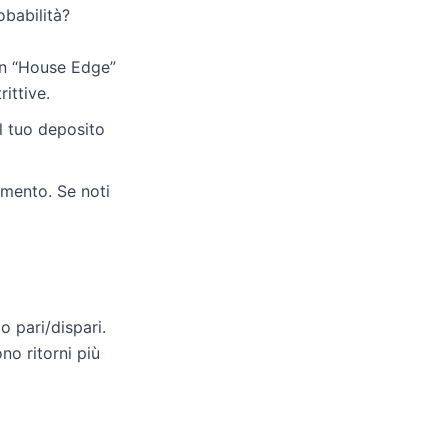
obabilità?
on “House Edge”
ittive.
l tuo deposito
amento. Se noti
o pari/dispari.
no ritorni più