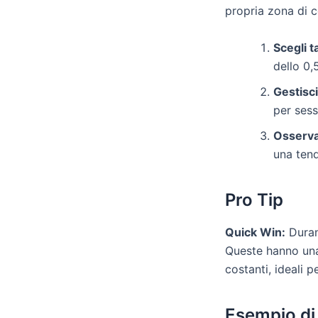
propria zona di c
Scegli 
dello 0,
Gestisci
per sess
Osserva 
una ten
Pro Tip
Quick Win:
Durant
Queste hanno una 
costanti, ideali 
Esempio di 