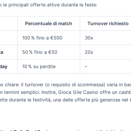
le principali offerte attive durante le feste:
Percentuale di match
Turnover richiesto
100 % fino a €500
30x
ta
50 % fino a €50
20x
day
10 % su perdite
–
o chiare: il turnover (o requisito di scommessa) varia in b
n termini semplici. Inoltre, Gioca Gile Casino offre un cash
ette durante le festività, una delle offerte più generose nel 