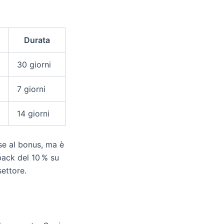
Durata
30 giorni
7 giorni
14 giorni
ase al bonus, ma è
back del 10 % su
settore.