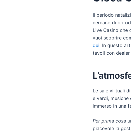
Il periodo natali
cercano di riprod
Live Casino che c
vuoi scoprire com
qui
. In questo ar
tavoli con dealer
L’atmosfe
Le sale virtuali d
e verdi, musiche 
immerso in una f
Per prima cosa
un
piacevole la gest