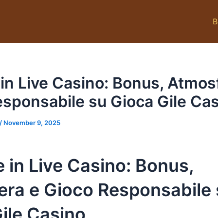
B
e in Live Casino: Bonus, Atmos
sponsabile su Gioca Gile Ca
/
November 9, 2025
le in Live Casino: Bonus,
ra e Gioco Responsabile 
ile Casino