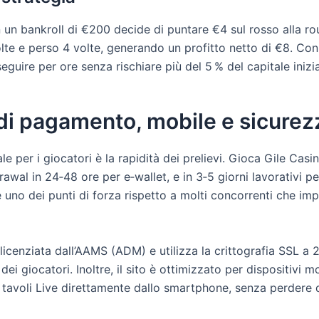
un bankroll di €200 decide di puntare €4 sul rosso alla ro
volte e perso 4 volte, generando un profitto netto di €8. Co
eguire per ore senza rischiare più del 5 % del capitale inizia
 di pagamento, mobile e sicurez
e per i giocatori è la rapidità dei prelievi. Gioca Gile Casi
rawal in 24‑48 ore per e‑wallet, e in 3‑5 giorni lavorativi pe
 uno dei punti di forza rispetto a molti concorrenti che im
licenziata dall’AAMS (ADM) e utilizza la crittografia SSL a 2
dei giocatori. Inoltre, il sito è ottimizzato per dispositivi mo
i tavoli Live direttamente dallo smartphone, senza perdere q