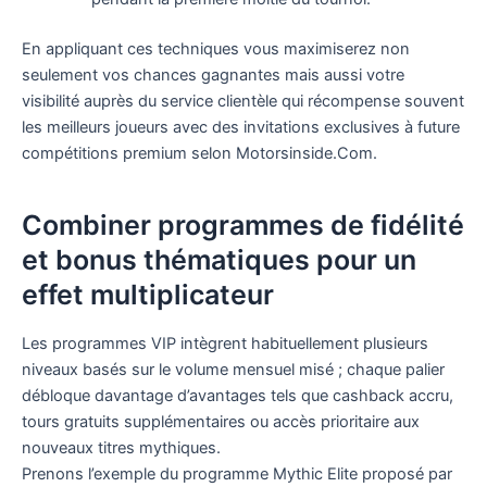
En appliquant ces techniques vous maximiserez non
seulement vos chances gagnantes mais aussi votre
visibilité auprès du service clientèle qui récompense souvent
les meilleurs joueurs avec des invitations exclusives à future
compétitions premium selon Motorsinside.Com.
Combiner programmes de fidélité
et bonus thématiques pour un
effet multiplicateur
Les programmes VIP intègrent habituellement plusieurs
niveaux basés sur le volume mensuel misé ; chaque palier
débloque davantage d’avantages tels que cashback accru,
tours gratuits supplémentaires ou accès prioritaire aux
nouveaux titres mythiques.
Prenons l’exemple du programme Mythic Elite proposé par