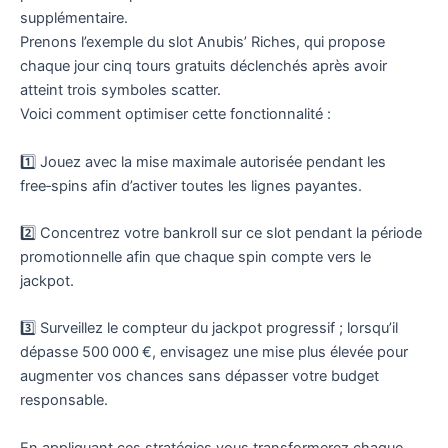
supplémentaire.
Prenons l’exemple du slot Anubis’ Riches, qui propose
chaque jour cinq tours gratuits déclenchés après avoir
atteint trois symboles scatter.
Voici comment optimiser cette fonctionnalité :
1️⃣ Jouez avec la mise maximale autorisée pendant les
free‑spins afin d’activer toutes les lignes payantes.
2️⃣ Concentrez votre bankroll sur ce slot pendant la période
promotionnelle afin que chaque spin compte vers le
jackpot.
3️⃣ Surveillez le compteur du jackpot progressif ; lorsqu’il
dépasse 500 000 €, envisagez une mise plus élevée pour
augmenter vos chances sans dépasser votre budget
responsable.
En appliquant ces stratégies vous transformerez chaque