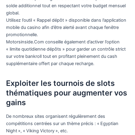
solde additionnel tout en respectant votre budget mensuel
global.
Utilisez l’outil « Rappel dépôt » disponible dans l’application
mobile du casino afin d’être alerté avant chaque fenêtre
promotionnelle.
Motorsinside.Com conseille également d’activer l’option
« limite quotidienne dépôts » pour garder un contrôle strict
sur votre bankroll tout en profitant pleinement du cash
supplémentaire offert par chaque recharge.
Exploiter les tournois de slots
thématiques pour augmenter vos
gains
De nombreux sites organisent régulièrement des
compétitions centrées sur un thème précis : « Egyptian
Night », « Viking Victory », etc.