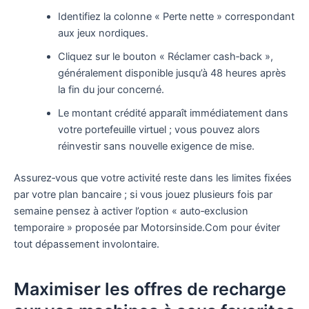
Identifiez la colonne « Perte nette » correspondant
aux jeux nordiques.
Cliquez sur le bouton « Réclamer cash‑back »,
généralement disponible jusqu’à 48 heures après
la fin du jour concerné.
Le montant crédité apparaît immédiatement dans
votre portefeuille virtuel ; vous pouvez alors
réinvestir sans nouvelle exigence de mise.
Assurez‑vous que votre activité reste dans les limites fixées
par votre plan bancaire ; si vous jouez plusieurs fois par
semaine pensez à activer l’option « auto‑exclusion
temporaire » proposée par Motorsinside.Com pour éviter
tout dépassement involontaire.
Maximiser les offres de recharge