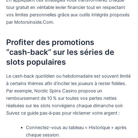
tour gratuit en véritable levier financier tout en respectant
vos limites personnelles grâce aux outils intégrés proposés
par Motorsinside.Com.
Profiter des promotions
“cash‑back” sur les séries de
slots populaires
Le cash‑back quotidien ou hebdomadaire est souvent limité
à certains thèmes afin d’inciter les joueurs à rester fidèles.
Par exemple, Nordic Spins Casino propose un
remboursement de 10 % sur toutes vos pertes nettes
réalisées sur les slots norvégiens chaque dimanche soir.
Suivez ce guide pas‑à‑pas pour réclamer votre argent :
Connectez-vous au tableau « Historique » après
chaque session.