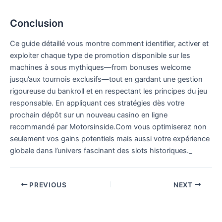
Conclusion
Ce guide détaillé vous montre comment identifier, activer et
exploiter chaque type de promotion disponible sur les
machines à sous mythiques—from bonuses welcome
jusqu’aux tournois exclusifs—tout en gardant une gestion
rigoureuse du bankroll et en respectant les principes du jeu
responsable. En appliquant ces stratégies dès votre
prochain dépôt sur un nouveau casino en ligne
recommandé par Motorsinside.Com vous optimiserez non
seulement vos gains potentiels mais aussi votre expérience
globale dans l’univers fascinant des slots historiques._
PREVIOUS
NEXT