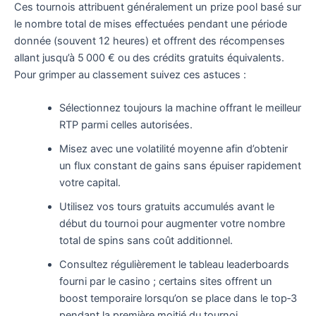
Ces tournois attribuent généralement un prize pool basé sur
le nombre total de mises effectuées pendant une période
donnée (souvent 12 heures) et offrent des récompenses
allant jusqu’à 5 000 € ou des crédits gratuits équivalents.
Pour grimper au classement suivez ces astuces :
Sélectionnez toujours la machine offrant le meilleur
RTP parmi celles autorisées.
Misez avec une volatilité moyenne afin d’obtenir
un flux constant de gains sans épuiser rapidement
votre capital.
Utilisez vos tours gratuits accumulés avant le
début du tournoi pour augmenter votre nombre
total de spins sans coût additionnel.
Consultez régulièrement le tableau leaderboards
fourni par le casino ; certains sites offrent un
boost temporaire lorsqu’on se place dans le top‑3
pendant la première moitié du tournoi.