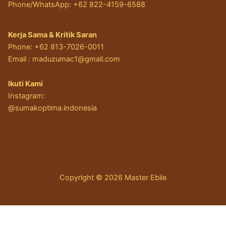
Phone/WhatsApp: +62 822-4159-6588
Kerja Sama & Kritik Saran
Phone: +62 813-7026-0011
Email :
maduzumac1@gmail.com
Ikuti Kami
Instagram:
@sumakoptima.indonesia
Copyright © 2026 Master Eblie