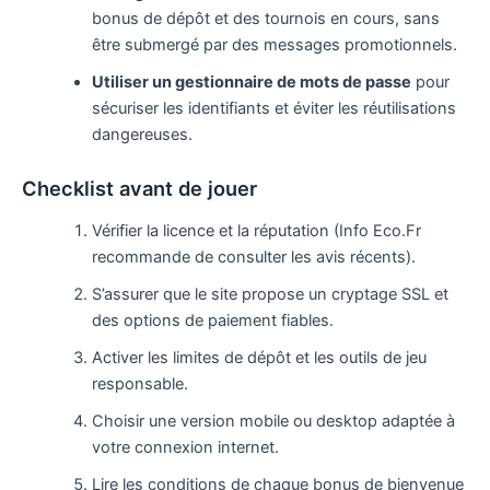
bonus de dépôt et des tournois en cours, sans
être submergé par des messages promotionnels.
Utiliser un gestionnaire de mots de passe
pour
sécuriser les identifiants et éviter les réutilisations
dangereuses.
Checklist avant de jouer
Vérifier la licence et la réputation (Info Eco.Fr
recommande de consulter les avis récents).
S’assurer que le site propose un cryptage SSL et
des options de paiement fiables.
Activer les limites de dépôt et les outils de jeu
responsable.
Choisir une version mobile ou desktop adaptée à
votre connexion internet.
Lire les conditions de chaque bonus de bienvenue