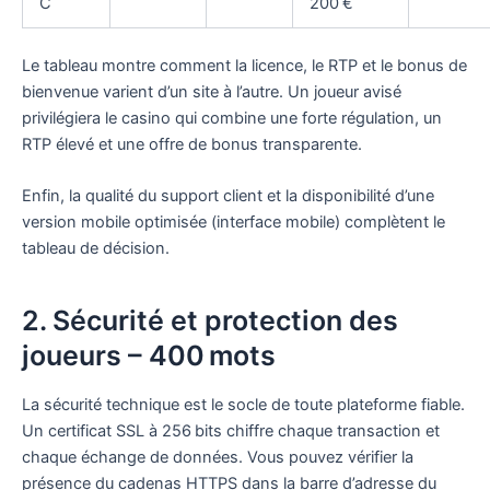
C
200 €
Le tableau montre comment la licence, le RTP et le bonus de
bienvenue varient d’un site à l’autre. Un joueur avisé
privilégiera le casino qui combine une forte régulation, un
RTP élevé et une offre de bonus transparente.
Enfin, la qualité du support client et la disponibilité d’une
version mobile optimisée (interface mobile) complètent le
tableau de décision.
2. Sécurité et protection des
joueurs – 400 mots
La sécurité technique est le socle de toute plateforme fiable.
Un certificat SSL à 256 bits chiffre chaque transaction et
chaque échange de données. Vous pouvez vérifier la
présence du cadenas HTTPS dans la barre d’adresse du