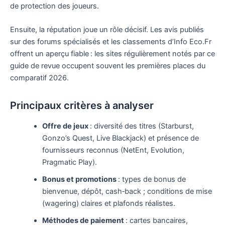
de protection des joueurs.
Ensuite, la réputation joue un rôle décisif. Les avis publiés
sur des forums spécialisés et les classements d’Info Eco.Fr
offrent un aperçu fiable : les sites régulièrement notés par ce
guide de revue occupent souvent les premières places du
comparatif 2026.
Principaux critères à analyser
Offre de jeux
: diversité des titres (Starburst,
Gonzo’s Quest, Live Blackjack) et présence de
fournisseurs reconnus (NetEnt, Evolution,
Pragmatic Play).
Bonus et promotions
: types de bonus de
bienvenue, dépôt, cash‑back ; conditions de mise
(wagering) claires et plafonds réalistes.
Méthodes de paiement
: cartes bancaires,