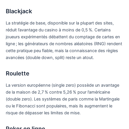
Blackjack
La stratégie de base, disponible sur la plupart des sites,
réduit l’avantage du casino à moins de 0,5 %. Certains
joueurs expérimentés débattent du comptage de cartes en
ligne ; les générateurs de nombres aléatoires (RNG) rendent
cette pratique peu fiable, mais la connaissance des règles
avancées (double down, split) reste un atout.
Roulette
La version européenne (single zero) possède un avantage
de la maison de 2,7 % contre 5,26 % pour l’américaine
(double zero). Les systèmes de paris comme la Martingale
ou le Fibonacci sont populaires, mais ils augmentent le
risque de dépasser les limites de mise.
Poker en ligne