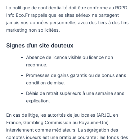
La politique de confidentialité doit être conforme au RGPD.
Info Eco.Fr rappelle que les sites sérieux ne partagent
jamais vos données personnelles avec des tiers à des fins
marketing non sollicitées.
Signes d’un site douteux
Absence de licence visible ou licence non
reconnue.
Promesses de gains garantis ou de bonus sans
condition de mise.
Délais de retrait supérieurs à une semaine sans
explication.
En cas de litige, les autorités de jeu locales (ARJEL en
France, Gambling Commission au Royaume‑Uni)
interviennent comme médiateurs. La ségrégation des
comptes joueurs est une pratique courante : les fonds des