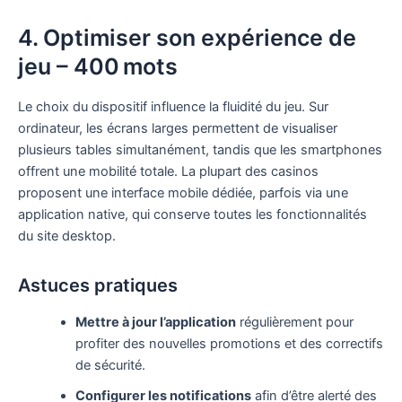
4. Optimiser son expérience de
jeu – 400 mots
Le choix du dispositif influence la fluidité du jeu. Sur
ordinateur, les écrans larges permettent de visualiser
plusieurs tables simultanément, tandis que les smartphones
offrent une mobilité totale. La plupart des casinos
proposent une interface mobile dédiée, parfois via une
application native, qui conserve toutes les fonctionnalités
du site desktop.
Astuces pratiques
Mettre à jour l’application
régulièrement pour
profiter des nouvelles promotions et des correctifs
de sécurité.
Configurer les notifications
afin d’être alerté des