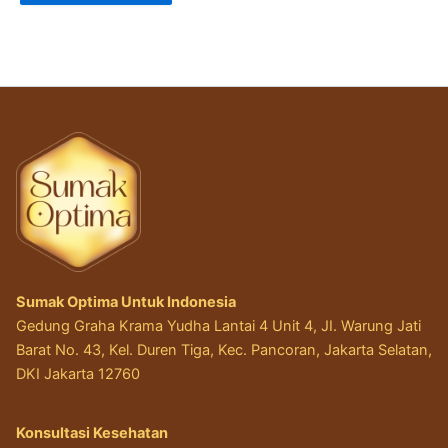
Sumak Optima Untuk Indonesia
Gedung Graha Krama Yudha Lantai 4 Unit 4, JI. Warung Jati
Barat No. 43, Kel. Duren Tiga, Kec. Pancoran, Jakarta Selatan,
DKI Jakarta 12760
Konsultasi Kesehatan