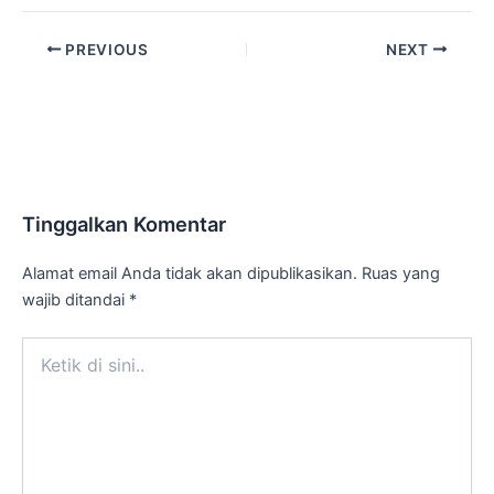
PREVIOUS
NEXT
Tinggalkan Komentar
Alamat email Anda tidak akan dipublikasikan.
Ruas yang
wajib ditandai
*
Ketik
di
sini..