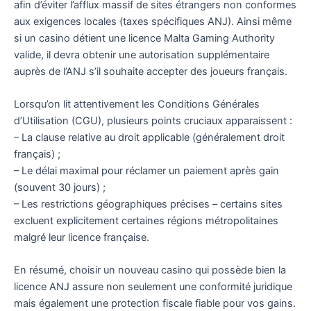
afin d’éviter l’afflux massif de sites étrangers non conformes
aux exigences locales (taxes spécifiques ANJ). Ainsi même
si un casino détient une licence Malta Gaming Authority
valide, il devra obtenir une autorisation supplémentaire
auprès de l’ANJ s’il souhaite accepter des joueurs français.
Lorsqu’on lit attentivement les Conditions Générales
d’Utilisation (CGU), plusieurs points cruciaux apparaissent :
– La clause relative au droit applicable (généralement droit
français) ;
– Le délai maximal pour réclamer un paiement après gain
(souvent 30 jours) ;
– Les restrictions géographiques précises – certains sites
excluent explicitement certaines régions métropolitaines
malgré leur licence française.
En résumé, choisir un nouveau casino qui possède bien la
licence ANJ assure non seulement une conformité juridique
mais également une protection fiscale fiable pour vos gains.