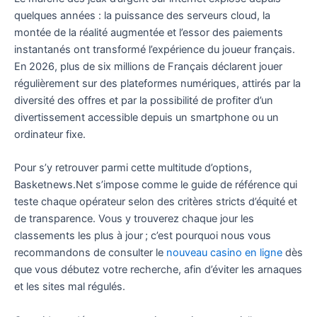
quelques années : la puissance des serveurs cloud, la
montée de la réalité augmentée et l’essor des paiements
instantanés ont transformé l’expérience du joueur français.
En 2026, plus de six millions de Français déclarent jouer
régulièrement sur des plateformes numériques, attirés par la
diversité des offres et par la possibilité de profiter d’un
divertissement accessible depuis un smartphone ou un
ordinateur fixe.
Pour s’y retrouver parmi cette multitude d’options,
Basketnews.Net s’impose comme le guide de référence qui
teste chaque opérateur selon des critères stricts d’équité et
de transparence. Vous y trouverez chaque jour les
classements les plus à jour ; c’est pourquoi nous vous
recommandons de consulter le
nouveau casino en ligne
dès
que vous débutez votre recherche, afin d’éviter les arnaques
et les sites mal régulés.