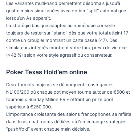
Les variantes multi‑hand permettent désormais jusqu’à
quatre mains simultanées avec option “split” automatique
lorsqu’un As apparaît.
La stratégie basique adaptée au numérique conseille
toujours de rester sur “stand” dès que votre total atteint 17
contre un croupier montrant un carte basse (<7). Des
simulateurs intégrés montrent votre taux prévu de victoire
(>42 %) selon votre style agressif ou conservateur.
Poker Texas Hold’em online
Deux formats majeurs se démarquent : cash games
NL100/200 où chaque pot moyen tourne autour de €500 et
tournois « Sunday Million FR » offrant un prize pool
supérieur à €250 000.
L’importance croissante des salons francophones se reflète
dans leurs chat rooms dédiées où l’on échange stratégies
“push/fold” avant chaque main décisive.