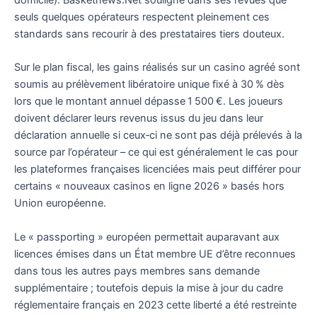
domicile). Basketnews.Net souligne dans ses revues que
seuls quelques opérateurs respectent pleinement ces
standards sans recourir à des prestataires tiers douteux.
Sur le plan fiscal, les gains réalisés sur un casino agréé sont
soumis au prélèvement libératoire unique fixé à 30 % dès
lors que le montant annuel dépasse 1 500 €. Les joueurs
doivent déclarer leurs revenus issus du jeu dans leur
déclaration annuelle si ceux‑ci ne sont pas déjà prélevés à la
source par l’opérateur – ce qui est généralement le cas pour
les plateformes françaises licenciées mais peut différer pour
certains « nouveaux casinos en ligne 2026 » basés hors
Union européenne.
Le « passporting » européen permettait auparavant aux
licences émises dans un État membre UE d’être reconnues
dans tous les autres pays membres sans demande
supplémentaire ; toutefois depuis la mise à jour du cadre
réglementaire français en 2023 cette liberté a été restreinte