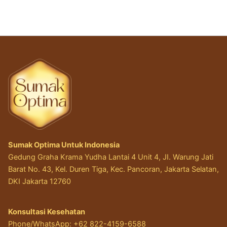
Sumak Optima Untuk Indonesia
Gedung Graha Krama Yudha Lantai 4 Unit 4, JI. Warung Jati
Barat No. 43, Kel. Duren Tiga, Kec. Pancoran, Jakarta Selatan,
DKI Jakarta 12760
Konsultasi Kesehatan
Phone/WhatsApp: +62 822-4159-6588