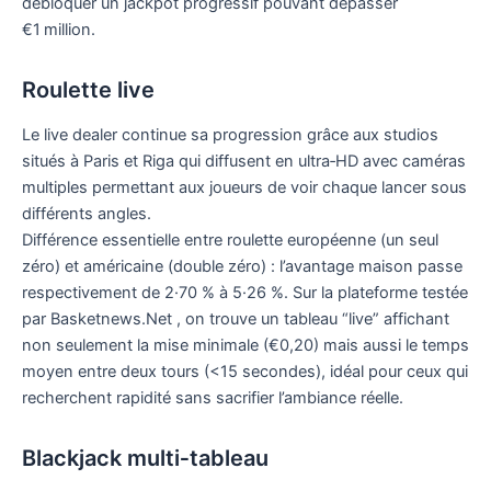
débloquer un jackpot progressif pouvant dépasser
€1 million.
Roulette live
Le live dealer continue sa progression grâce aux studios
situés à Paris et Riga qui diffusent en ultra‑HD avec caméras
multiples permettant aux joueurs de voir chaque lancer sous
différents angles.
Différence essentielle entre roulette européenne (un seul
zéro) et américaine (double zéro) : l’avantage maison passe
respectivement de 2·70 % à 5·26 %. Sur la plateforme testée
par Basketnews.Net , on trouve un tableau “live” affichant
non seulement la mise minimale (€0,20) mais aussi le temps
moyen entre deux tours (<15 secondes), idéal pour ceux qui
recherchent rapidité sans sacrifier l’ambiance réelle.
Blackjack multi‑tableau