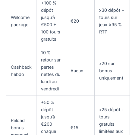
+100 %
dépôt
x30 dépôt +
Welcome
jusqu’à
tours sur
€20
package
€500 +
jeux ≥95 %
100 tours
RTP
gratuits
10 %
retour sur
x20 sur
Cashback
pertes
Aucun
bonus
hebdo
nettes du
uniquement
lundi au
vendredi
+50 %
dépôt
x25 dépôt +
jusqu’à
tours
Reload
€200
gratuits
bonus
€15
chaque
limitées aux
mensuel