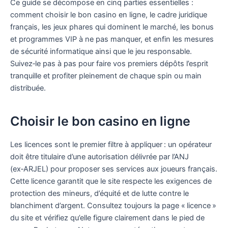
Ce guide se décompose en cinq parties essentielles :
comment choisir le bon casino en ligne, le cadre juridique
français, les jeux phares qui dominent le marché, les bonus
et programmes VIP à ne pas manquer, et enfin les mesures
de sécurité informatique ainsi que le jeu responsable.
Suivez‑le pas à pas pour faire vos premiers dépôts l’esprit
tranquille et profiter pleinement de chaque spin ou main
distribuée.
Choisir le bon casino en ligne
Les licences sont le premier filtre à appliquer : un opérateur
doit être titulaire d’une autorisation délivrée par l’ANJ
(ex‑ARJEL) pour proposer ses services aux joueurs français.
Cette licence garantit que le site respecte les exigences de
protection des mineurs, d’équité et de lutte contre le
blanchiment d’argent. Consultez toujours la page « licence »
du site et vérifiez qu’elle figure clairement dans le pied de