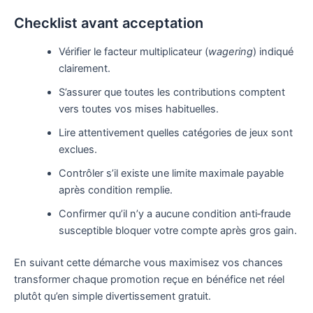
Checklist avant acceptation
Vérifier le facteur multiplicateur (
wagering
) indiqué
clairement.
S’assurer que toutes les contributions comptent
vers toutes vos mises habituelles.
Lire attentivement quelles catégories de jeux sont
exclues.
Contrôler s’il existe une limite maximale payable
après condition remplie.
Confirmer qu’il n’y a aucune condition anti‑fraude
susceptible bloquer votre compte après gros gain.
En suivant cette démarche vous maximisez vos chances
transformer chaque promotion reçue en bénéfice net réel
plutôt qu’en simple divertissement gratuit.