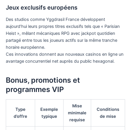
Jeux exclusifs européens
Des studios comme Yggdrasil France développent
aujourd’hui leurs propres titres exclusifs tels que « Parisian
Heist », mêlant mécaniques RPG avec jackpot quotidien
partagé entre tous les joueurs actifs sur la même tranche
horaire européenne.
Ces innovations donnent aux nouveaux casinos en ligne un
avantage concurrentiel net auprès du public hexagonal.
Bonus, promotions et
programmes VIP
Mise
Type
Exemple
Conditions
minimale
d’offre
typique
de mise
requise