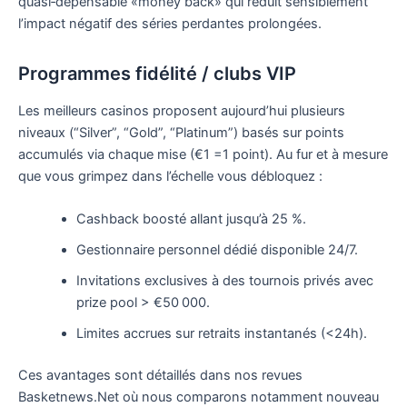
quasi‑dépensable «​money back​» qui réduit sensiblement
l’impact négatif des séries perdantes prolongées.
Programmes fidélité / clubs VIP
Les meilleurs casinos proposent aujourd’hui plusieurs
niveaux (“Silver”, “Gold”, “Platinum”) basés sur points
accumulés via chaque mise (€1 =1 point). Au fur et à mesure
que vous grimpez dans l’échelle vous débloquez :
Cashback boosté allant jusqu’à 25 %.
Gestionnaire personnel dédié disponible 24/7.
Invitations exclusives à des tournois privés avec
prize pool > €50 000.
Limites accrues sur retraits instantanés (<24h).
Ces avantages sont détaillés dans nos revues
Basketnews.Net où nous comparons notamment nouveau