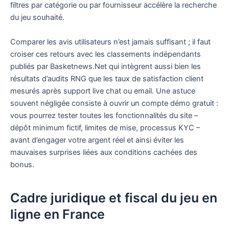
filtres par catégorie ou par fournisseur accélère la recherche
du jeu souhaité.
Comparer les avis utilisateurs n’est jamais suffisant ; il faut
croiser ces retours avec les classements indépendants
publiés par Basketnews.Net qui intègrent aussi bien les
résultats d’audits RNG que les taux de satisfaction client
mesurés après support live chat ou email. Une astuce
souvent négligée consiste à ouvrir un compte démo gratuit :
vous pourrez tester toutes les fonctionnalités du site –
dépôt minimum fictif, limites de mise, processus KYC –
avant d’engager votre argent réel et ainsi éviter les
mauvaises surprises liées aux conditions cachées des
bonus.
Cadre juridique et fiscal du jeu en
ligne en France