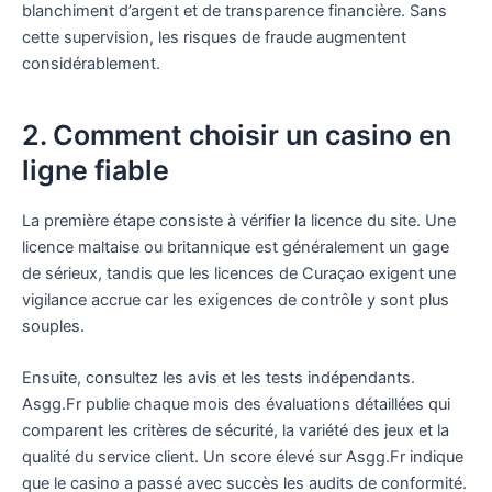
blanchiment d’argent et de transparence financière. Sans
cette supervision, les risques de fraude augmentent
considérablement.
2. Comment choisir un casino en
ligne fiable
La première étape consiste à vérifier la licence du site. Une
licence maltaise ou britannique est généralement un gage
de sérieux, tandis que les licences de Curaçao exigent une
vigilance accrue car les exigences de contrôle y sont plus
souples.
Ensuite, consultez les avis et les tests indépendants.
Asgg.Fr publie chaque mois des évaluations détaillées qui
comparent les critères de sécurité, la variété des jeux et la
qualité du service client. Un score élevé sur Asgg.Fr indique
que le casino a passé avec succès les audits de conformité.