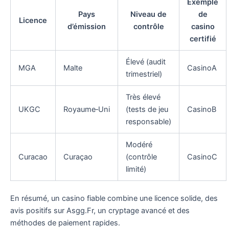
Exemple
Pays
Niveau de
de
Licence
d’émission
contrôle
casino
certifié
Élevé (audit
MGA
Malte
CasinoA
trimestriel)
Très élevé
UKGC
Royaume‑Uni
(tests de jeu
CasinoB
responsable)
Modéré
Curacao
Curaçao
(contrôle
CasinoC
limité)
En résumé, un casino fiable combine une licence solide, des
avis positifs sur Asgg.Fr, un cryptage avancé et des
méthodes de paiement rapides.