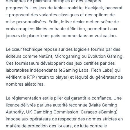
des lignes de paiement multiples et des jackpots
progressifs. Les jeux de table – roulette, blackjack, baccarat
– proposent des variantes classiques et des options de
mise personnalisées. Enfin, le live dealer met en scène de
vrais croupiers filmés en haute définition, permettant aux
joueurs de placer leurs paris comme dans un vrai casino.
Le cœur technique repose sur des logiciels fournis par des
éditeurs comme NetEnt, Microgaming ou Evolution Gaming.
Ces fournisseurs développent des jeux certifiés par des
laboratoires indépendants (eGaming Labs, iTech Labs) qui
vérifient le RTP (return to player) et l’équité du générateur de
nombres aléatoires.
La réglementation est le pilier qui garantit la confiance. Une
licence délivrée par une autorité reconnue (Malte Gaming
Authority, UK Gambling Commission, Curaçao eGaming)
impose aux opérateurs de respecter des normes strictes en
matière de protection des joueurs, de lutte contre le