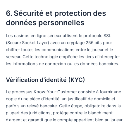
6. Sécurité et protection des
données personnelles
Les casinos en ligne sérieux utilisent le protocole SSL
(Secure Socket Layer) avec un cryptage 256 bits pour
chiffrer toutes les communications entre le joueur et le
serveur. Cette technologie empêche les tiers d’intercepter
les informations de connexion ou les données bancaires.
Vérification d’identité (KYC)
Le processus Know‑Your‑Customer consiste à fournir une
copie d’une pièce d’identité, un justificatif de domicile et
parfois un relevé bancaire. Cette étape, obligatoire dans la
plupart des juridictions, protège contre le blanchiment
d’argent et garantit que le compte appartient bien au joueur.