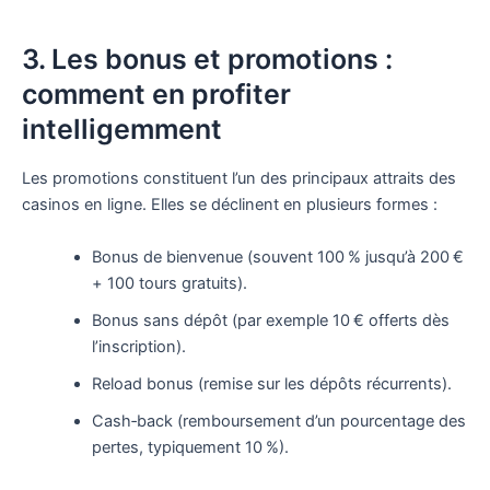
3. Les bonus et promotions :
comment en profiter
intelligemment
Les promotions constituent l’un des principaux attraits des
casinos en ligne. Elles se déclinent en plusieurs formes :
Bonus de bienvenue (souvent 100 % jusqu’à 200 €
+ 100 tours gratuits).
Bonus sans dépôt (par exemple 10 € offerts dès
l’inscription).
Reload bonus (remise sur les dépôts récurrents).
Cash‑back (remboursement d’un pourcentage des
pertes, typiquement 10 %).