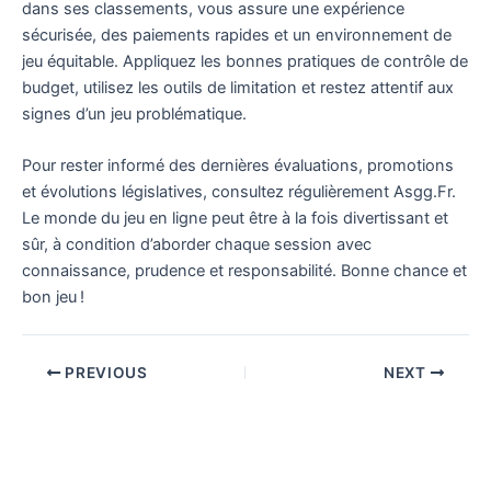
dans ses classements, vous assure une expérience
sécurisée, des paiements rapides et un environnement de
jeu équitable. Appliquez les bonnes pratiques de contrôle de
budget, utilisez les outils de limitation et restez attentif aux
signes d’un jeu problématique.
Pour rester informé des dernières évaluations, promotions
et évolutions législatives, consultez régulièrement Asgg.Fr.
Le monde du jeu en ligne peut être à la fois divertissant et
sûr, à condition d’aborder chaque session avec
connaissance, prudence et responsabilité. Bonne chance et
bon jeu !
PREVIOUS
NEXT