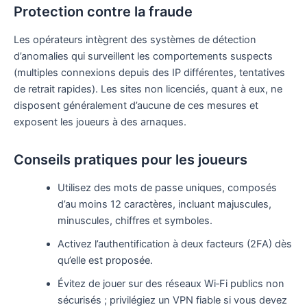
Protection contre la fraude
Les opérateurs intègrent des systèmes de détection
d’anomalies qui surveillent les comportements suspects
(multiples connexions depuis des IP différentes, tentatives
de retrait rapides). Les sites non licenciés, quant à eux, ne
disposent généralement d’aucune de ces mesures et
exposent les joueurs à des arnaques.
Conseils pratiques pour les joueurs
Utilisez des mots de passe uniques, composés
d’au moins 12 caractères, incluant majuscules,
minuscules, chiffres et symboles.
Activez l’authentification à deux facteurs (2FA) dès
qu’elle est proposée.
Évitez de jouer sur des réseaux Wi‑Fi publics non
sécurisés ; privilégiez un VPN fiable si vous devez