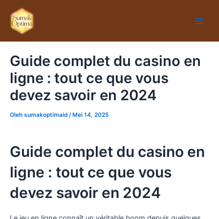
Lewati
Main
ke
Men
konten
Guide complet du casino en
ligne : tout ce que vous
devez savoir en 2024
Oleh
sumakoptimaid
/
Mei 14, 2025
Guide complet du casino en
ligne : tout ce que vous
devez savoir en 2024
Le jeu en ligne connaît un véritable boom depuis quelques