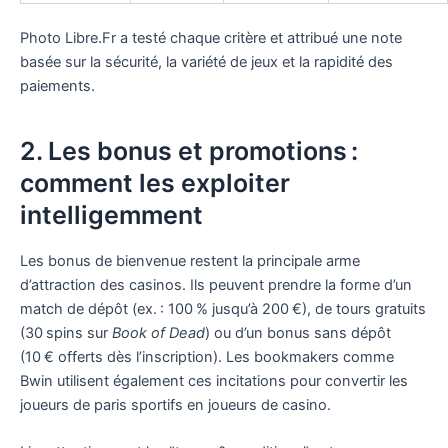
Photo Libre.Fr a testé chaque critère et attribué une note
basée sur la sécurité, la variété de jeux et la rapidité des
paiements.
2. Les bonus et promotions :
comment les exploiter
intelligemment
Les bonus de bienvenue restent la principale arme
d’attraction des casinos. Ils peuvent prendre la forme d’un
match de dépôt (ex. : 100 % jusqu’à 200 €), de tours gratuits
(30 spins sur
Book of Dead
) ou d’un bonus sans dépôt
(10 € offerts dès l’inscription). Les bookmakers comme
Bwin utilisent également ces incitations pour convertir les
joueurs de paris sportifs en joueurs de casino.