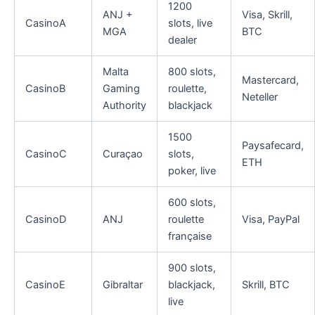
1200
ANJ +
Visa, Skrill,
CasinoA
slots, live
MGA
BTC
dealer
Malta
800 slots,
Mastercard,
CasinoB
Gaming
roulette,
Neteller
Authority
blackjack
1500
Paysafecard,
CasinoC
Curaçao
slots,
ETH
poker, live
600 slots,
CasinoD
ANJ
roulette
Visa, PayPal
française
900 slots,
CasinoE
Gibraltar
blackjack,
Skrill, BTC
live