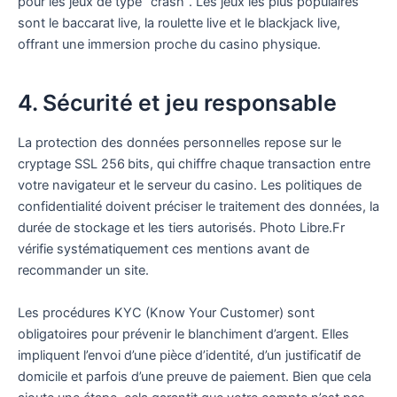
pour les jeux de type “crash”. Les jeux les plus populaires
sont le baccarat live, la roulette live et le blackjack live,
offrant une immersion proche du casino physique.
4. Sécurité et jeu responsable
La protection des données personnelles repose sur le
cryptage SSL 256 bits, qui chiffre chaque transaction entre
votre navigateur et le serveur du casino. Les politiques de
confidentialité doivent préciser le traitement des données, la
durée de stockage et les tiers autorisés. Photo Libre.Fr
vérifie systématiquement ces mentions avant de
recommander un site.
Les procédures KYC (Know Your Customer) sont
obligatoires pour prévenir le blanchiment d’argent. Elles
impliquent l’envoi d’une pièce d’identité, d’un justificatif de
domicile et parfois d’une preuve de paiement. Bien que cela