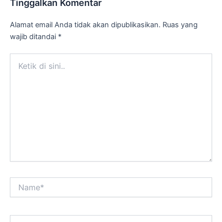
Tinggalkan Komentar
Alamat email Anda tidak akan dipublikasikan.
Ruas yang
wajib ditandai
*
Ketik
di
sini..
Name*
Email*