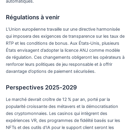
automatiques.
Régulations à venir
L’Union européenne travaille sur une directive harmonisée
qui imposera des exigences de transparence sur les taux de
RTP et les conditions de bonus. Aux États‑Unis, plusieurs
États envisagent d’adopter la licence ANJ comme modèle
de régulation. Ces changements obligeront les opérateurs à
renforcer leurs politiques de jeu responsable et à offrir
davantage d’options de paiement sécurisées.
Perspectives 2025‑2029
Le marché devrait croître de 12 % par an, porté par la
popularité croissante des métavers et la démocratisation
des cryptomonnaies. Les casinos qui intègrent des
expériences VR, des programmes de fidélité basés sur les
NFTs et des outils d’IA pour le support client seront les