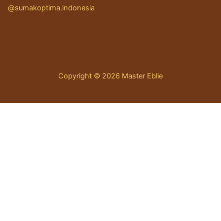
@sumakoptima.indonesia
Copyright © 2026 Master Eblie