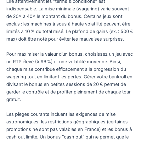
Lire attentivement les “terms & conditions” est
indispensable. La mise minimale (wagering) varie souvent
de 20× à 40× le montant du bonus. Certains jeux sont
exclus : les machines à sous à haute volatilité peuvent être
limités à 10 % du total misé. Le plafond de gains (ex. : 500 €
max) doit être noté pour éviter les mauvaises surprises.
Pour maximiser la valeur d’un bonus, choisissez un jeu avec
un RTP élevé (≥ 96 %) et une volatilité moyenne. Ainsi,
chaque mise contribue efficacement à la progression du
wagering tout en limitant les pertes. Gérer votre bankroll en
divisant le bonus en petites sessions de 20 € permet de
garder le contrôle et de profiter pleinement de chaque tour
gratuit.
Les pièges courants incluent les exigences de mise
astronomiques, les restrictions géographiques (certaines
promotions ne sont pas valables en France) et les bonus à
cash out limité. Un bonus “cash out” qui ne permet que le