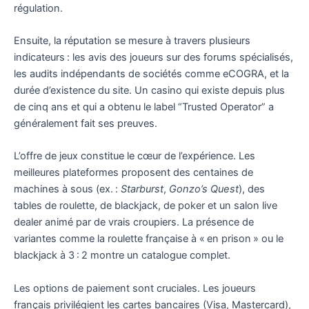
régulation.
Ensuite, la réputation se mesure à travers plusieurs
indicateurs : les avis des joueurs sur des forums spécialisés,
les audits indépendants de sociétés comme eCOGRA, et la
durée d’existence du site. Un casino qui existe depuis plus
de cinq ans et qui a obtenu le label “Trusted Operator” a
généralement fait ses preuves.
L’offre de jeux constitue le cœur de l’expérience. Les
meilleures plateformes proposent des centaines de
machines à sous (ex. :
Starburst
,
Gonzo’s Quest
), des
tables de roulette, de blackjack, de poker et un salon live
dealer animé par de vrais croupiers. La présence de
variantes comme la roulette française à « en prison » ou le
blackjack à 3 : 2 montre un catalogue complet.
Les options de paiement sont cruciales. Les joueurs
français privilégient les cartes bancaires (Visa, Mastercard),