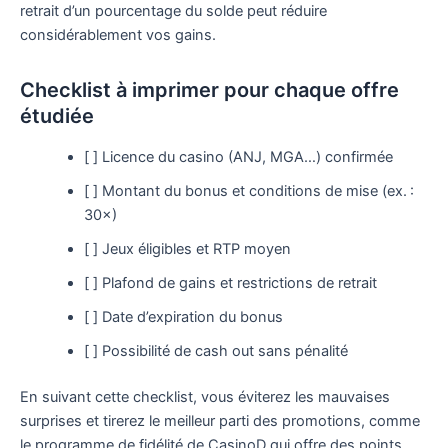
retrait d’un pourcentage du solde peut réduire
considérablement vos gains.
Checklist à imprimer pour chaque offre
étudiée
[ ] Licence du casino (ANJ, MGA…) confirmée
[ ] Montant du bonus et conditions de mise (ex. :
30×)
[ ] Jeux éligibles et RTP moyen
[ ] Plafond de gains et restrictions de retrait
[ ] Date d’expiration du bonus
[ ] Possibilité de cash out sans pénalité
En suivant cette checklist, vous éviterez les mauvaises
surprises et tirerez le meilleur parti des promotions, comme
le programme de fidélité de CasinoD qui offre des points