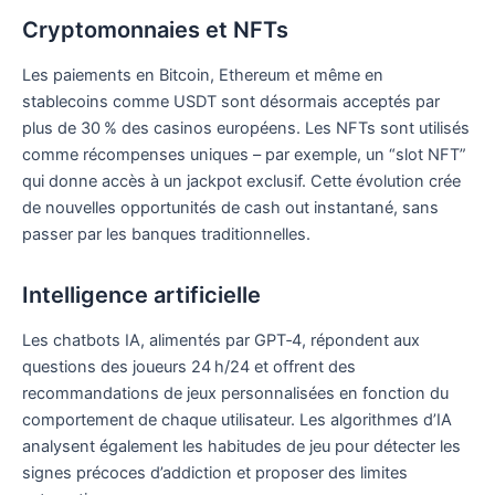
Cryptomonnaies et NFTs
Les paiements en Bitcoin, Ethereum et même en
stablecoins comme USDT sont désormais acceptés par
plus de 30 % des casinos européens. Les NFTs sont utilisés
comme récompenses uniques – par exemple, un “slot NFT”
qui donne accès à un jackpot exclusif. Cette évolution crée
de nouvelles opportunités de cash out instantané, sans
passer par les banques traditionnelles.
Intelligence artificielle
Les chatbots IA, alimentés par GPT‑4, répondent aux
questions des joueurs 24 h/24 et offrent des
recommandations de jeux personnalisées en fonction du
comportement de chaque utilisateur. Les algorithmes d’IA
analysent également les habitudes de jeu pour détecter les
signes précoces d’addiction et proposer des limites