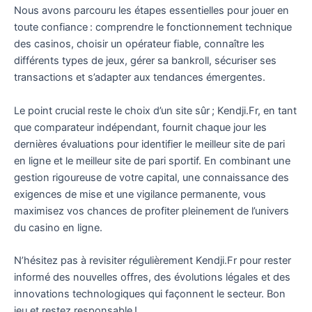
Nous avons parcouru les étapes essentielles pour jouer en
toute confiance : comprendre le fonctionnement technique
des casinos, choisir un opérateur fiable, connaître les
différents types de jeux, gérer sa bankroll, sécuriser ses
transactions et s’adapter aux tendances émergentes.
Le point crucial reste le choix d’un site sûr ; Kendji.Fr, en tant
que comparateur indépendant, fournit chaque jour les
dernières évaluations pour identifier le meilleur site de pari
en ligne et le meilleur site de pari sportif. En combinant une
gestion rigoureuse de votre capital, une connaissance des
exigences de mise et une vigilance permanente, vous
maximisez vos chances de profiter pleinement de l’univers
du casino en ligne.
N’hésitez pas à revisiter régulièrement Kendji.Fr pour rester
informé des nouvelles offres, des évolutions légales et des
innovations technologiques qui façonnent le secteur. Bon
jeu et restez responsable !