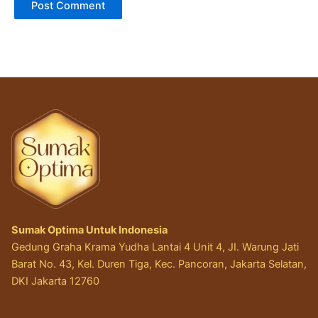
Sumak Optima Untuk Indonesia
Gedung Graha Krama Yudha Lantai 4 Unit 4, JI. Warung Jati
Barat No. 43, Kel. Duren Tiga, Kec. Pancoran, Jakarta Selatan,
DKI Jakarta 12760