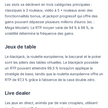
Les slots se déclinent en trois catégories principales :
classiques à 3 rouleaux, vidéo à 5 + rouleaux avec des
fonctionnalités bonus, et jackpot progressif qui offre des
gains pouvant dépasser plusieurs millions d’euros (ex. :
Mega Moolah
). Le RTP moyen varie de 94 % à 98 %, la
volatilité détermine la fréquence des gains.
Jeux de table
Le blackjack, la roulette européenne, le baccarat et le poker
sont les piliers des tables virtuelles. Le blackjack possède
un RTP pouvant atteindre 99,5 % lorsqu’on applique la
stratégie de base, tandis que la roulette européenne offre un
RTP de 97,3 % grâce à l’absence de la case double zéro.
Live dealer
Les jeux en direct, animés par de vrais croupiers, utilisent