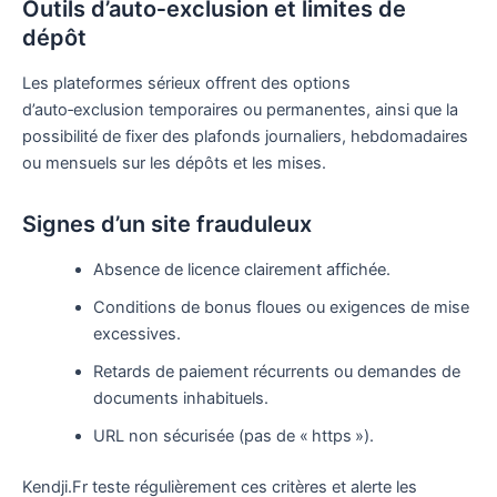
Outils d’auto‑exclusion et limites de
dépôt
Les plateformes sérieux offrent des options
d’auto‑exclusion temporaires ou permanentes, ainsi que la
possibilité de fixer des plafonds journaliers, hebdomadaires
ou mensuels sur les dépôts et les mises.
Signes d’un site frauduleux
Absence de licence clairement affichée.
Conditions de bonus floues ou exigences de mise
excessives.
Retards de paiement récurrents ou demandes de
documents inhabituels.
URL non sécurisée (pas de « https »).
Kendji.Fr teste régulièrement ces critères et alerte les