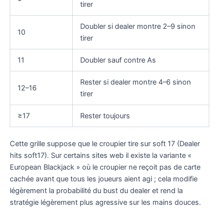
tirer
Doubler si dealer montre 2–9 sinon
10
tirer
11
Doubler sauf contre As
Rester si dealer montre 4–6 sinon
12–16
tirer
≥17
Rester toujours
Cette grille suppose que le croupier tire sur soft 17 (Dealer
hits soft17). Sur certains sites web il existe la variante «
European Blackjack » où le croupier ne reçoit pas de carte
cachée avant que tous les joueurs aient agi ; cela modifie
légèrement la probabilité du bust du dealer et rend la
stratégie légèrement plus agressive sur les mains douces.