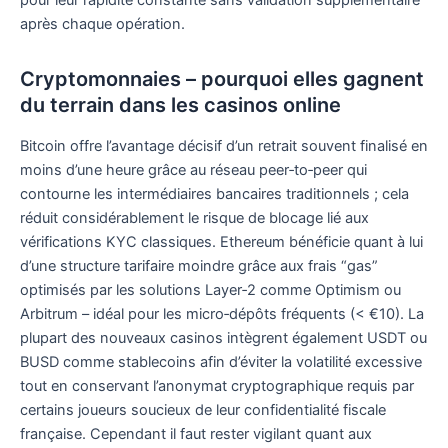
après chaque opération.
Cryptomonnaies – pourquoi elles gagnent
du terrain dans les casinos online
Bitcoin offre l’avantage décisif d’un retrait souvent finalisé en
moins d’une heure grâce au réseau peer‑to‑peer qui
contourne les intermédiaires bancaires traditionnels ; cela
réduit considérablement le risque de blocage lié aux
vérifications KYC classiques. Ethereum bénéficie quant à lui
d’une structure tarifaire moindre grâce aux frais “gas”
optimisés par les solutions Layer‑2 comme Optimism ou
Arbitrum – idéal pour les micro‑dépôts fréquents (< €10). La
plupart des nouveaux casinos intègrent également USDT ou
BUSD comme stablecoins afin d’éviter la volatilité excessive
tout en conservant l’anonymat cryptographique requis par
certains joueurs soucieux de leur confidentialité fiscale
française. Cependant il faut rester vigilant quant aux