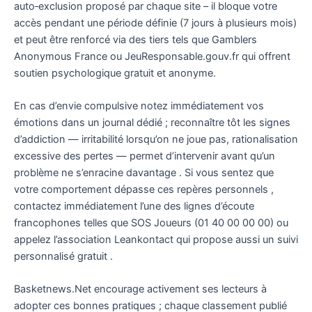
auto‑exclusion proposé par chaque site – il bloque votre
accès pendant une période définie (7 jours à plusieurs mois)
et peut être renforcé via des tiers tels que Gamblers
Anonymous France ou JeuResponsable.gouv.fr qui offrent
soutien psychologique gratuit et anonyme.
En cas d’envie compulsive notez immédiatement vos
émotions dans un journal dédié ; reconnaître tôt les signes
d’addiction — irritabilité lorsqu’on ne joue pas, rationalisation
excessive des pertes — permet d’intervenir avant qu’un
problème ne s’enracine davantage . Si vous sentez que
votre comportement dépasse ces repères personnels ,
contactez immédiatement l’une des lignes d’écoute
francophones telles que SOS Joueurs (01 40 00 00 00) ou
appelez l’association Leankontact qui propose aussi un suivi
personnalisé gratuit .
Basketnews.Net encourage activement ses lecteurs à
adopter ces bonnes pratiques ; chaque classement publié