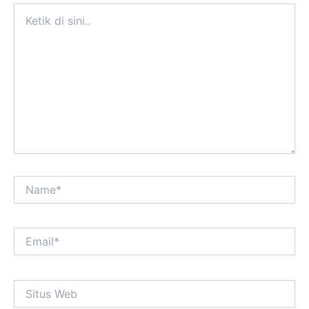
Ketik
di
sini..
Name*
Email*
Situs
Web