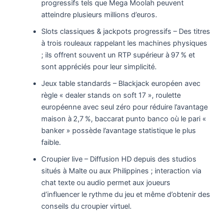
progressifs tels que Mega Moolah peuvent
atteindre plusieurs millions d’euros.
Slots classiques & jackpots progressifs – Des titres
à trois rouleaux rappelant les machines physiques
; ils offrent souvent un RTP supérieur à 97 % et
sont appréciés pour leur simplicité.
Jeux table standards – Blackjack européen avec
règle « dealer stands on soft 17 », roulette
européenne avec seul zéro pour réduire l’avantage
maison à 2,7 %, baccarat punto banco où le pari «
banker » possède l’avantage statistique le plus
faible.
Croupier live – Diffusion HD depuis des studios
situés à Malte ou aux Philippines ; interaction via
chat texte ou audio permet aux joueurs
d’influencer le rythme du jeu et même d’obtenir des
conseils du croupier virtuel.