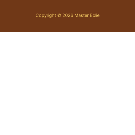
Copyright © 2026 Master Eblie