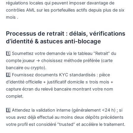
régulations locales qui peuvent imposer davantage de
contrôles AML sur les portefeuilles actifs depuis plus de six
mois .
Processus de retrait : délais, vérifications
d’identité & astuces anti‑blocage
1️⃣ Soumettez votre demande via le tableau “Retrait” du
compte joueur → choisissez méthode préférée (carte
bancaire ou crypto).
2️⃣ Fournissez documents KYC standardisés : pièce
d’identité officielle + justificatif domicile ≤ trois mois +
capture écran du relevé bancaire montrant votre nom
complet.
3️⃣ Attendez la validation interne (généralement <24 h) ; si
vous avez déjà effectué au moins deux dépôts précédents
votre profil est considéré “trusted” et accélère le traitement.