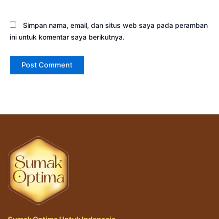
Simpan nama, email, dan situs web saya pada peramban
ini untuk komentar saya berikutnya.