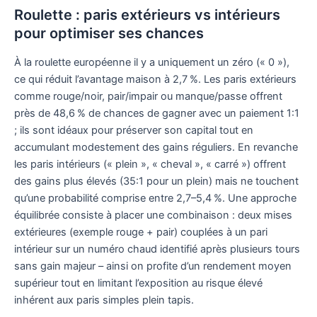
Roulette : paris extérieurs vs intérieurs
pour optimiser ses chances
À la roulette européenne il y a uniquement un zéro (« 0 »),
ce qui réduit l’avantage maison à 2,7 %. Les paris extérieurs
comme rouge/noir, pair/impair ou manque/passe offrent
près de 48,6 % de chances de gagner avec un paiement 1:1
; ils sont idéaux pour préserver son capital tout en
accumulant modestement des gains réguliers. En revanche
les paris intérieurs (« plein », « cheval », « carré ») offrent
des gains plus élevés (35:1 pour un plein) mais ne touchent
qu’une probabilité comprise entre 2,7–5,4 %. Une approche
équilibrée consiste à placer une combinaison : deux mises
extérieures (exemple rouge + pair) couplées à un pari
intérieur sur un numéro chaud identifié après plusieurs tours
sans gain majeur – ainsi on profite d’un rendement moyen
supérieur tout en limitant l’exposition au risque élevé
inhérent aux paris simples plein tapis.