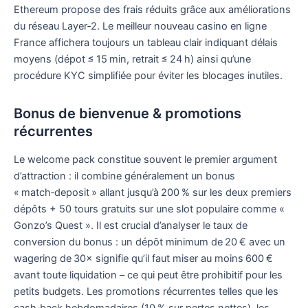
Ethereum propose des frais réduits grâce aux améliorations
du réseau Layer‑2. Le meilleur nouveau casino en ligne
France affichera toujours un tableau clair indiquant délais
moyens (dépot ≤ 15 min, retrait ≤ 24 h) ainsi qu’une
procédure KYC simplifiée pour éviter les blocages inutiles.
Bonus de bienvenue & promotions
récurrentes
Le welcome pack constitue souvent le premier argument
d’attraction : il combine généralement un bonus
« match‑deposit » allant jusqu’à 200 % sur les deux premiers
dépôts + 50 tours gratuits sur une slot populaire comme «
Gonzo’s Quest ». Il est crucial d’analyser le taux de
conversion du bonus : un dépôt minimum de 20 € avec un
wagering de 30× signifie qu’il faut miser au moins 600 €
avant toute liquidation – ce qui peut être prohibitif pour les
petits budgets. Les promotions récurrentes telles que les
cash‑back hebdomadaires (10 % sur pertes nettes), les