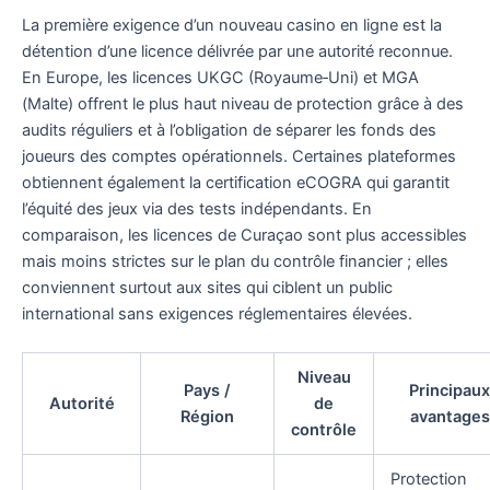
La première exigence d’un nouveau casino en ligne est la
détention d’une licence délivrée par une autorité reconnue.
En Europe, les licences UKGC (Royaume‑Uni) et MGA
(Malte) offrent le plus haut niveau de protection grâce à des
audits réguliers et à l’obligation de séparer les fonds des
joueurs des comptes opérationnels. Certaines plateformes
obtiennent également la certification eCOGRA qui garantit
l’équité des jeux via des tests indépendants. En
comparaison, les licences de Curaçao sont plus accessibles
mais moins strictes sur le plan du contrôle financier ; elles
conviennent surtout aux sites qui ciblent un public
international sans exigences réglementaires élevées.
Niveau
Pays /
Principaux
Autorité
de
Région
avantages
contrôle
Protection