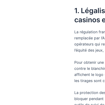
1. Légali
casinos 
La régulation fr
remplacée par l’A
opérateurs qui re
l’équité des jeux
Pour obtenir une 
contre le blanchi
affichent le logo
les tirages sont 
La protection des 
bloquer pendant 6
outils de suivi d