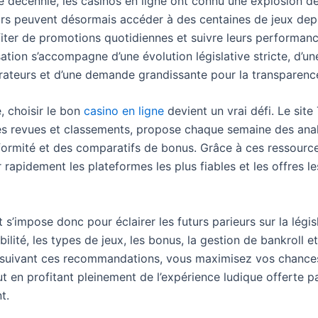
e décennie, les casinos en ligne ont connu une explosion d
urs peuvent désormais accéder à des centaines de jeux dep
iter de promotions quotidiennes et suivre leurs performanc
tion s’accompagne d’une évolution législative stricte, d’u
ateurs et d’une demande grandissante pour la transparence 
, choisir le bon
casino en ligne
devient un vrai défi. Le site 
les revues et classements, propose chaque semaine des anal
formité et des comparatifs de bonus. Grâce à ces ressource
r rapidement les plateformes les plus fiables et les offres le
s’impose donc pour éclairer les futurs parieurs sur la législ
abilité, les types de jeux, les bonus, la gestion de bankroll e
 suivant ces recommandations, vous maximisez vos chances
ut en profitant pleinement de l’expérience ludique offerte pa
t.