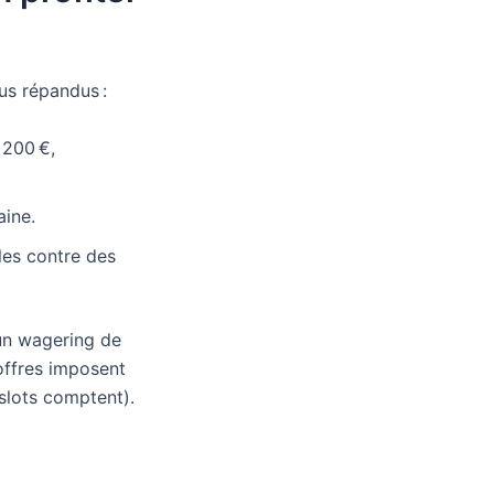
lus répandus :
 200 €,
ine.
les contre des
 un wagering de
offres imposent
 slots comptent).