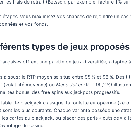
 les frais de retrait (Betsson, par exemple, facture 1 % sur
s étapes, vous maximisez vos chances de rejoindre un casin
données et vos fonds.
fférents types de jeux proposés
rançaises offrent une palette de jeux diversifiée, adaptée à 
 à sous : le RTP moyen se situe entre 95 % et 98 %. Des t
t
(volatilité moyenne) ou
Mega Joker
(RTP 99,2 %) illustren
nalités bonus, des free spins aux jackpots progressifs.
table : le blackjack classique, la roulette européenne (zéro 
 sont les plus courants. Chaque variante possède une strat
les cartes au blackjack, ou placer des paris « outside » à l
l’avantage du casino.