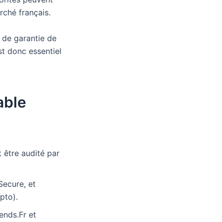
rché français.
e de garantie de
est donc essentiel
able
et être audité par
Secure, et
pto).
ends.Fr et