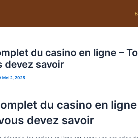
B
mplet du casino en ligne – To
 devez savoir
/
Mei 2, 2025
omplet du casino en ligne
vous devez savoir