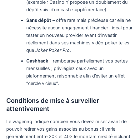
(exemple : Casino Y propose un doublement du
dépôt suivi d’un cash supplémentaire).
Sans dépôt
– offre rare mais précieuse car elle ne
nécessite aucun engagement financier ; idéal pour
tester un nouveau provider avant d’investir
réellement dans ses machines vidéo‑poker telles
que
Joker Poker Pro
.
Cashback
– rembourse partiellement vos pertes
mensuelles ; privilégiez ceux avec un
plafonnement raisonnable afin d’éviter un effet
“cercle vicieux”.
Conditions de mise à surveiller
attentivement
Le wagering indique combien vous devez miser avant de
pouvoir retirer vos gains associés au bonus ; il varie
généralement entre 20× et 40× le montant crédité incluant