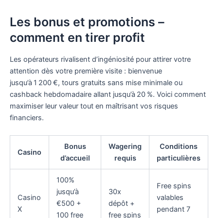
Les bonus et promotions –
comment en tirer profit
Les opérateurs rivalisent d’ingéniosité pour attirer votre
attention dès votre première visite : bienvenue
jusqu’à 1 200 €, tours gratuits sans mise minimale ou
cashback hebdomadaire allant jusqu’à 20 %. Voici comment
maximiser leur valeur tout en maîtrisant vos risques
financiers.
Bonus
Wagering
Conditions
Casino
d’accueil
requis
particulières
100%
Free spins
jusqu’à
30x
Casino
valables
€500 +
dépôt +
X
pendant 7
100 free
free spins