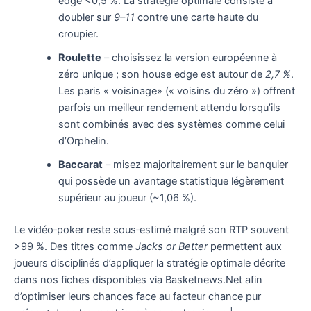
edge <0,5 %. La stratégie optimale consiste à
doubler sur
9–11
contre une carte haute du
croupier.
Roulette
– choisissez la version européenne à
zéro unique ; son house edge est autour de
2,7 %
.
Les paris « voisinage» (« voisins du zéro ») offrent
parfois un meilleur rendement attendu lorsqu’ils
sont combinés avec des systèmes comme celui
d’Orphelin.
Baccarat
– misez majoritairement sur le banquier
qui possède un avantage statistique légèrement
supérieur au joueur (~1,06 %).
Le vidéo‑poker reste sous‑estimé malgré son RTP souvent
>99 %. Des titres comme
Jacks or Better
permettent aux
joueurs disciplinés d’appliquer la stratégie optimale décrite
dans nos fiches disponibles via Basketnews.Net afin
d’optimiser leurs chances face au facteur chance pur