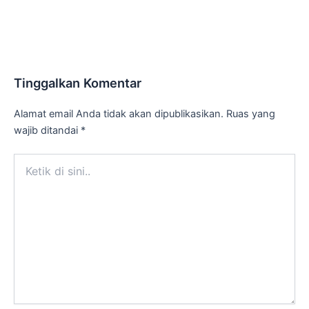
Tinggalkan Komentar
Alamat email Anda tidak akan dipublikasikan.
Ruas yang
wajib ditandai
*
Ketik
di
sini..