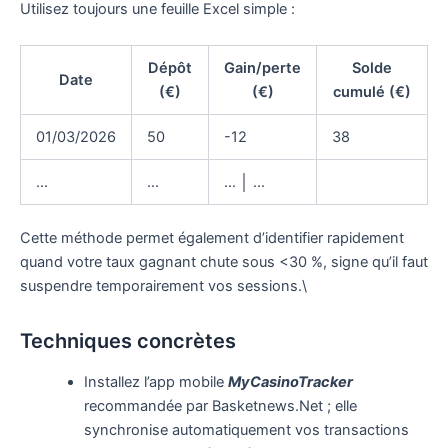
Utilisez toujours une feuille Excel simple :
Dépôt
Gain/perte
Solde
Date
(€)
(€)
cumulé (€)
01/03/2026
50
-12
38
…
…
… │ …
Cette méthode permet également d’identifier rapidement
quand votre taux gagnant chute sous <30 %, signe qu’il faut
suspendre temporairement vos sessions.\
Techniques concrètes
Installez l’app mobile
MyCasinoTracker
recommandée par Basketnews.Net ; elle
synchronise automatiquement vos transactions