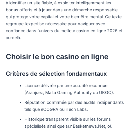
à identifier un site fiable, à exploiter intelligemment les
bonus offerts et à jouer dans une démarche responsable
qui protège votre capital et votre bien‑être mental. Ce texte
regroupe l’expertise nécessaire pour naviguer avec
confiance dans l’univers du meilleur casino en ligne 2026 et
au‑delà.
Choisir le bon casino en ligne
Critères de sélection fondamentaux
Licence délivrée par une autorité reconnue
(Aranjuez, Malta Gaming Authority ou UKGC).
Réputation confirmée par des audits indépendants
tels que eCOGRA ou iTech Labs.
Historique transparent visible sur les forums
spécialisés ainsi que sur Basketnews.Net, où