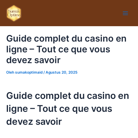
Lewati
Main
ke
Men
konten
Guide complet du casino en
ligne – Tout ce que vous
devez savoir
Oleh
sumakoptimaid
/
Agustus 20, 2025
Guide complet du casino en
ligne – Tout ce que vous
devez savoir