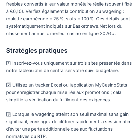
freebies convertis à leur valeur monétaire réelle (souvent fixé
à €0,10). Vérifiez également la contribution au wagering :
roulette européenne = 25 %, slots = 100 %. Ces détails sont
systématiquement indiqués sur Basketnews.Net lors du
classement annuel « meilleur casino en ligne 2026 ».
Stratégies pratiques
1️⃣ Inscrivez‑vous uniquement sur trois sites présentés dans
notre tableau afin de centraliser votre suivi budgétaire.
2️⃣ Utilisez un tracker Excel ou l’application MyCasinoStats
pour enregistrer chaque mise liée aux promotions ; cela
simplifie la vérification du fulfilment des exigences.
3️⃣ Lorsque le wagering atteint son seuil maximal sans gain
significatif, envisagez de clôturer rapidement la session afin
d’éviter une perte additionnelle due aux fluctuations
normatives du RTP.