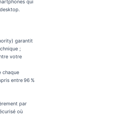
martphones qui
 desktop.
ority) garantit
echnique ;
ntre votre
e chaque
pris entre 96 %
ièrement par
écurisé où