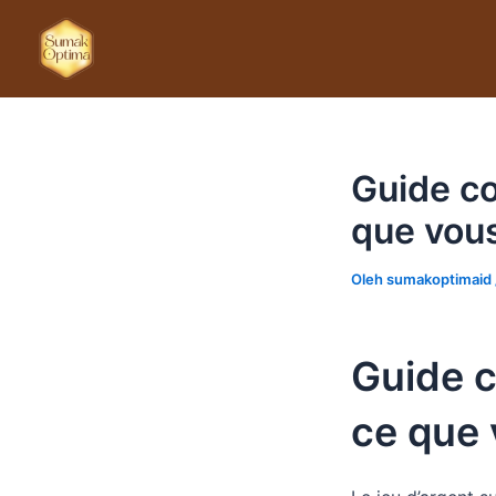
Lewati
ke
konten
Guide co
que vous
Oleh
sumakoptimaid
Guide c
ce que 