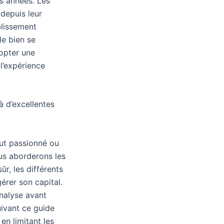
rs années. Les
 depuis leur
blissement
de bien se
dopter une
l’expérience
à d’excellentes
ut passionné ou
us aborderons les
ûr, les différents
érer son capital.
analyse avant
uivant ce guide
en limitant les