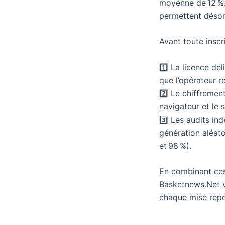
moyenne de 12 %.
permettent désor
Avant toute inscri
1️⃣ La licence dé
que l’opérateur r
2️⃣ Le chiffremen
navigateur et le s
3️⃣ Les audits i
génération aléat
et 98 %).
En combinant ces
Basketnews.Net v
chaque mise repo