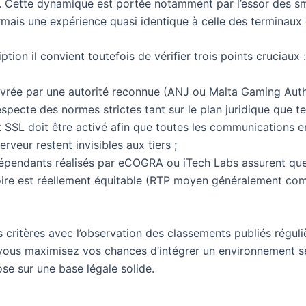
 Cette dynamique est portée notamment par l’essor des s
mais une expérience quasi identique à celle des terminaux
ption il convient toutefois de vérifier trois points cruciaux :
livrée par une autorité reconnue (ANJ ou Malta Gaming Auth
especte des normes strictes tant sur le plan juridique que t
t SSL doit être activé afin que toutes les communications e
erveur restent invisibles aux tiers ;
ndépendants réalisés par eCOGRA ou iTech Labs assurent qu
oire est réellement équitable (RTP moyen généralement com
 critères avec l’observation des classements publiés régul
ous maximisez vos chances d’intégrer un environnement s
se sur une base légale solide.