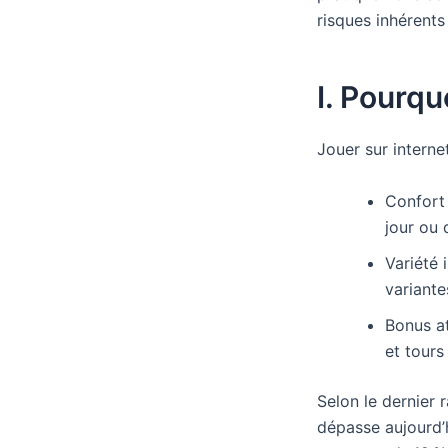
risques inhérents 
I. Pourqu
Jouer sur interne
Confort 
jour ou d
Variété 
variante
Bonus at
et tours 
Selon le dernier
dépasse aujourd’h