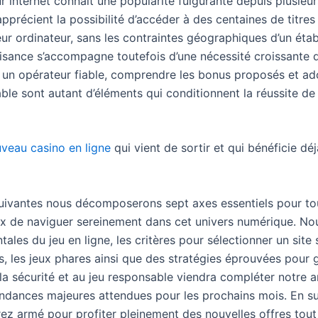
ur internet connaît une popularité fulgurante depuis plusieu
apprécient la possibilité d’accéder à des centaines de titres
ur ordinateur, sans les contraintes géographiques d’un éta
aisance s’accompagne toutefois d’une nécessité croissante 
ir un opérateur fiable, comprendre les bonus proposés et a
ble sont autant d’éléments qui conditionnent la réussite de 
veau casino en ligne
qui vient de sortir et qui bénéficie déj
uivantes nous décomposerons sept axes essentiels pour to
x de naviguer sereinement dans cet univers numérique. No
les du jeu en ligne, les critères pour sélectionner un site s
, les jeux phares ainsi que des stratégies éprouvées pour g
la sécurité et au jeu responsable viendra compléter notre 
tendances majeures attendues pour les prochains mois. En s
ez armé pour profiter pleinement des nouvelles offres tout 