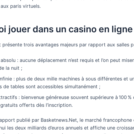
aux paris virtuels.
oi jouer dans un casino en ligne
t présente trois avantages majeurs par rapport aux salles p
absolu : aucune déplacement n’est requis et l’on peut mise
e la nuit ;
infinie : plus de deux mille machines à sous différentes et u
s de tables sont accessibles simultanément ;
tractifs : bienvenue généreuse souvent supérieure à 100 %
gratuits offerts dès l’inscription.
 rapport publié par Basketnews.Net, le marché francophone 
ui les deux milliards d’euros annuels et affiche une croissa