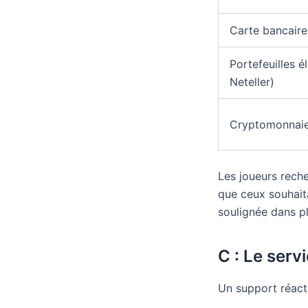
Carte bancaire
Portefeuilles él
Neteller)
Cryptomonnaie
Les joueurs reche
que ceux souhait
soulignée dans p
C : Le servi
Un support réacti