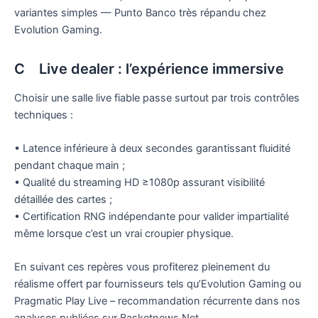
variantes simples — Punto Banco très répandu chez
Evolution Gaming.
C Live dealer : l’expérience immersive
Choisir une salle live fiable passe surtout par trois contrôles
techniques :
• Latence inférieure à deux secondes garantissant fluidité
pendant chaque main ;
• Qualité du streaming HD ≥1080p assurant visibilité
détaillée des cartes ;
• Certification RNG indépendante pour valider impartialité
même lorsque c’est un vrai croupier physique.
En suivant ces repères vous profiterez pleinement du
réalisme offert par fournisseurs tels qu’Evolution Gaming ou
Pragmatic Play Live – recommandation récurrente dans nos