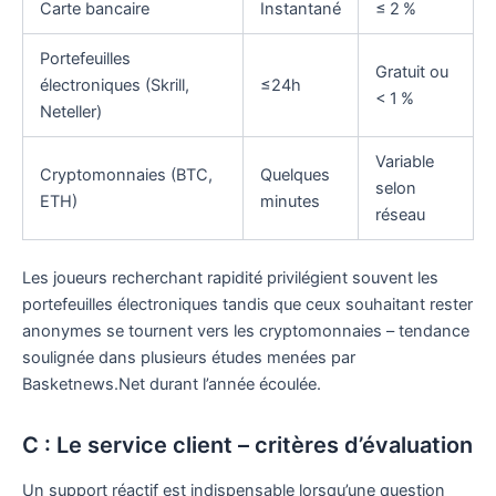
Carte bancaire
Instantané
≤ 2 %
Portefeuilles
Gratuit ou
électroniques (Skrill,
≤24h
< 1 %
Neteller)
Variable
Cryptomonnaies (BTC,
Quelques
selon
ETH)
minutes
réseau
Les joueurs recherchant rapidité privilégient souvent les
portefeuilles électroniques tandis que ceux souhaitant rester
anonymes se tournent vers les cryptomonnaies – tendance
soulignée dans plusieurs études menées par
Basketnews.Net durant l’année écoulée.
C : Le service client – critères d’évaluation
Un support réactif est indispensable lorsqu’une question