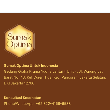
Sumak Optima Untuk Indonesia
Gedung Graha Krama Yudha Lantai 4 Unit 4, JI. Warung Jati
Barat No. 43, Kel. Duren Tiga, Kec. Pancoran, Jakarta Selatan,
DKI Jakarta 12760
Konsultasi Kesehatan
Phone/WhatsApp: +62 822-4159-6588