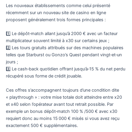
Les nouveaux établissements comme celui présenté
récemment sur un nouveau site de casino en ligne
proposent généralement trois formes principales :
1️⃣ Le dépôt‑match allant jusqu’à 2000 € avec un facteur
multiplicateur souvent limité à x30 sur certains jeux ;
2️⃣ Les tours gratuits attribués sur des machines populaires
telles que Starburst ou Gonzo’s Quest pendant vingt‑et‑un
jours ;
3️⃣ Le cash‑back quotidien offrant jusqu’à‑15 % du net perdu
récupéré sous forme de crédit jouable.
Ces offres s’accompagnent toujours d’une condition dite
« playthrough » : votre mise totale doit atteindre entre x20
et x40 selon l’opérateur avant tout retrait possible. Par
exemple un bonus dépôt‑match 100 % /500 € avec x30
requiert donc au moins 15 000 € misés si vous avez reçu
exactement 500 € supplémentaires.