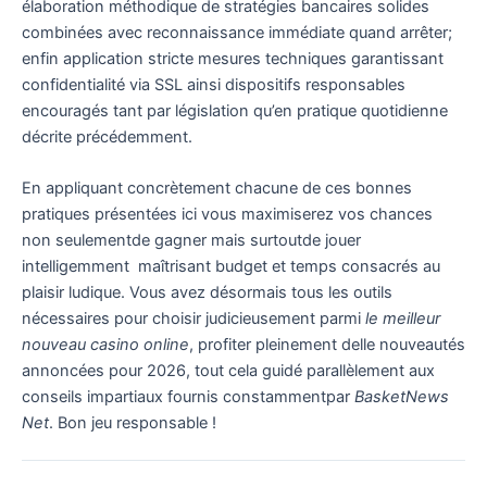
élaboration méthodique de stratégies bancaires solides
combinées avec reconnaissance immédiate quand arrêter;
enfin application stricte mesures techniques garantissant
confidentialité via SSL ainsi dispositifs responsables
encouragés tant par législation qu’en pratique quotidienne
décrite précédemment.
En appliquant concrètement chacune de ces bonnes
pratiques présentées ici vous maximiserez vos chances
non seulementde gagner mais surtoutde jouer
intelligemment ­ maîtrisant budget et temps consacrés au
plaisir ludique.​ Vous avez désormais tous les outils
nécessaires pour choisir judicieusement parmi
le meilleur
nouveau casino online
, profiter pleinement delle nouveautés
annoncées pour 2026, tout cela guidé parallèlement aux
conseils impartiaux fournis constammentpar
BasketNews
Net
. Bon jeu responsable !