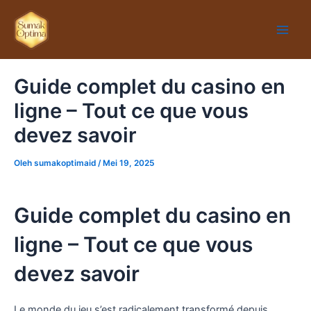
Lewati
Main
ke
Men
konten
Guide complet du casino en
ligne – Tout ce que vous
devez savoir
Oleh
sumakoptimaid
/
Mei 19, 2025
Guide complet du casino en
ligne – Tout ce que vous
devez savoir
Le monde du jeu s’est radicalement transformé depuis