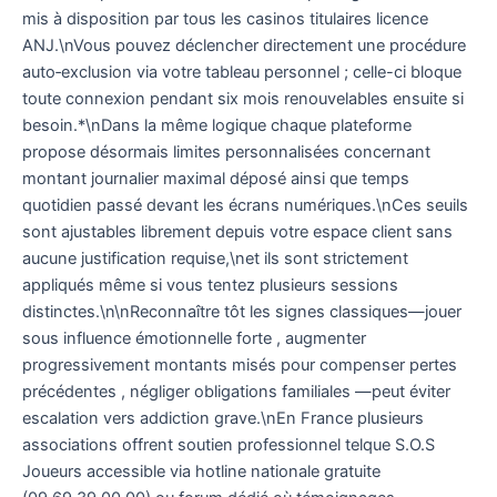
mis à disposition par tous les casinos titulaires licence
ANJ.\nVous pouvez déclencher directement une procédure
auto‑exclusion via votre tableau personnel ; celle-ci bloque
toute connexion pendant six mois renouvelables ensuite si
besoin.*\nDans la même logique chaque plateforme
propose désormais limites personnalisées concernant
montant journalier maximal déposé ainsi que temps
quotidien passé devant les écrans numériques.\nCes seuils
sont ajustables librement depuis votre espace client sans
aucune justification requise,\net ils sont strictement
appliqués même si vous tentez plusieurs sessions
distinctes.\n\nReconnaître tôt les signes classiques—jouer
sous influence émotionnelle forte , augmenter
progressivement montants misés pour compenser pertes
précédentes , négliger obligations familiales —peut éviter
escalation vers addiction grave.\nEn France plusieurs
associations offrent soutien professionnel telque S.O.S
Joueurs accessible via hotline nationale gratuite