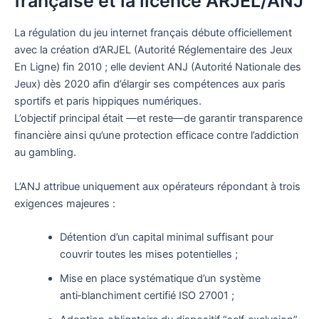
française et la licence ARJEL/ANJ
La régulation du jeu internet français débute officiellement
avec la création d’ARJEL (Autorité Réglementaire des Jeux
En Ligne) fin 2010 ; elle devient ANJ (Autorité Nationale des
Jeux) dès 2020 afin d’élargir ses compétences aux paris
sportifs et paris hippiques numériques.
L’objectif principal était —et reste—de garantir transparence
financière ainsi qu’une protection efficace contre l’addiction
au gambling.
L’ANJ attribue uniquement aux opérateurs répondant à trois
exigences majeures :
Détention d’un capital minimal suffisant pour
couvrir toutes les mises potentielles ;
Mise en place systématique d’un système
anti‑blanchiment certifié ISO 27001 ;