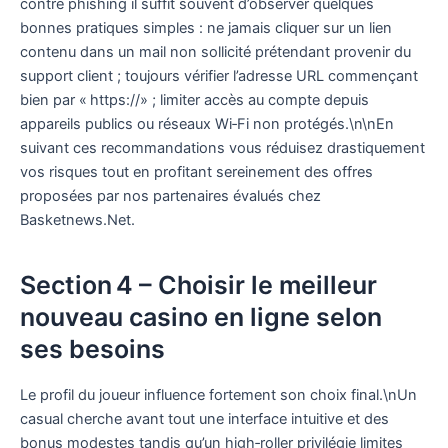
contre phishing il suffit souvent d’observer quelques
bonnes pratiques simples : ne jamais cliquer sur un lien
contenu dans un mail non sollicité prétendant provenir du
support client ; toujours vérifier l’adresse URL commençant
bien par « https://» ; limiter accès au compte depuis
appareils publics ou réseaux Wi‑Fi non protégés.\n\nEn
suivant ces recommandations vous réduisez drastiquement
vos risques tout en profitant sereinement des offres
proposées par nos partenaires évalués chez
Basketnews.Net.
Section 4 – Choisir le meilleur
nouveau casino en ligne selon
ses besoins
Le profil du joueur influence fortement son choix final.\nUn
casual cherche avant tout une interface intuitive et des
bonus modestes tandis qu’un high‑roller privilégie limites