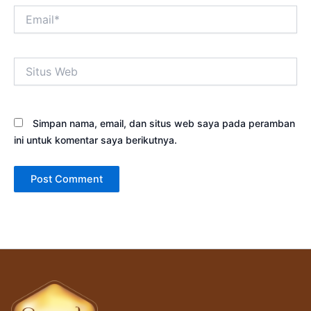
Email*
Situs
Web
Simpan nama, email, dan situs web saya pada peramban
ini untuk komentar saya berikutnya.