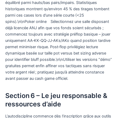
équilibré parmi hauts/bas pairs/impairs. Statistiques
historiques montrent qu’environ 45 % des tirages tombent
parmi ces cases lors d’une série courte (<25
spins).\n\nPoker online Sélectionnez une salle disposant
déjà licencée ANJ afin que vos fonds soient sécurisés ;
commencez toujours avec stratégie préflop basique ­– jouer
uniquement AA‐KK‐QQ‐JJ‐AKs/AKo quand position tardive
permet minimiser risque. Post‑flop privilégiez lecture
dynamique basée sur taille pot versus bet sizing adverse
pour identifier bluff possible.\n\nUtiliser les versions “démo”
gratuites permet enfin affiner vos tactiques sans risquer
votre argent réel ; pratiquez jusqu’à atteindre constance
avant passer au cash game officiel.
Section 6 – Le jeu responsable &
ressources d’aide
L’autodiscipline commence dès l’inscription grâce aux outils