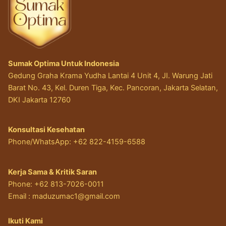
Sumak Optima Untuk Indonesia
Gedung Graha Krama Yudha Lantai 4 Unit 4, JI. Warung Jati
Barat No. 43, Kel. Duren Tiga, Kec. Pancoran, Jakarta Selatan,
DKI Jakarta 12760
Konsultasi Kesehatan
Phone/WhatsApp: +62 822-4159-6588
Kerja Sama & Kritik Saran
Phone: +62 813-7026-0011
Email :
maduzumac1@gmail.com
Ikuti Kami