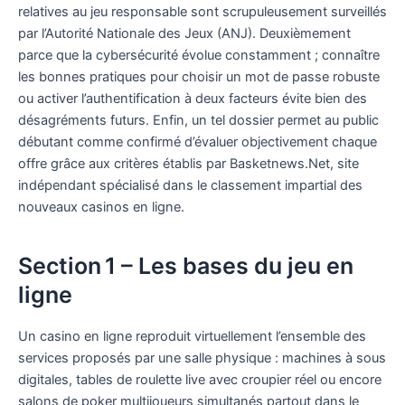
relatives au jeu responsable sont scrupuleusement surveillés
par l’Autorité Nationale des Jeux (ANJ). Deuxièmement
parce que la cybersécurité évolue constamment ; connaître
les bonnes pratiques pour choisir un mot de passe robuste
ou activer l’authentification à deux facteurs évite bien des
désagréments futurs. Enfin, un tel dossier permet au public
débutant comme confirmé d’évaluer objectivement chaque
offre grâce aux critères établis par Basketnews.Net, site
indépendant spécialisé dans le classement impartial des
nouveaux casinos en ligne.
Section 1 – Les bases du jeu en
ligne
Un casino en ligne reproduit virtuellement l’ensemble des
services proposés par une salle physique : machines à sous
digitales, tables de roulette live avec croupier réel ou encore
salons de poker multijoueurs simultanés partout dans le