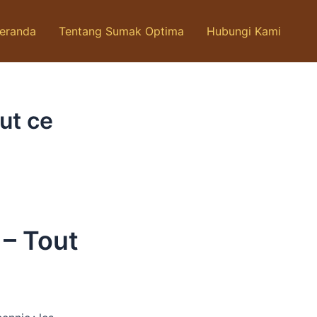
eranda
Tentang Sumak Optima
Hubungi Kami
ut ce
 – Tout