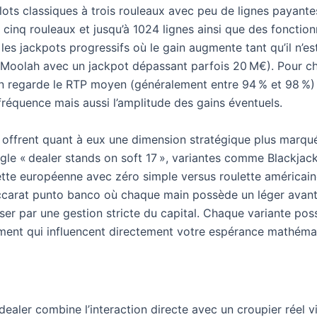
 slots classiques à trois rouleaux avec peu de lignes payante
cinq rouleaux et jusqu’à 1024 lignes ainsi que des fonction
s les jackpots progressifs où le gain augmente tant qu’il n’e
Moolah avec un jackpot dépassant parfois 20 M€). Pour ch
 regarde le RTP moyen (généralement entre 94 % et 98 %) et
fréquence mais aussi l’amplitude des gains éventuels.
 offrent quant à eux une dimension stratégique plus marqué
gle « dealer stands on soft 17 », variantes comme Blackjac
ette européenne avec zéro simple versus roulette américain
ccarat punto banco où chaque main possède un léger avan
ser par une gestion stricte du capital. Chaque variante po
ment qui influencent directement votre espérance mathémat
 dealer combine l’interaction directe avec un croupier réel 