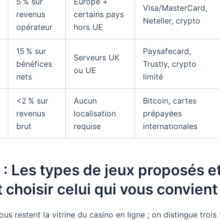
5 % sur
Europe +
Visa/MasterCard,
revenus
certains pays
Neteller, crypto
opérateur
hors UE
15 % sur
Paysafecard,
Serveurs UK
bénéfices
Trustly, crypto
ou UE
nets
limité
<2 % sur
Aucun
Bitcoin, cartes
revenus
localisation
prépayées
brut
requise
internationales
 : Les types de jeux proposés e
choisir celui qui vous convient
us restent la vitrine du casino en ligne ; on distingue trois 