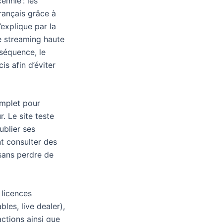
nnie : les
français grâce à
explique par la
de streaming haute
nséquence, le
cis afin d’éviter
mplet pour
. Le site teste
ublier ses
t consulter des
 sans perdre de
 licences
bles, live dealer),
ctions ainsi que