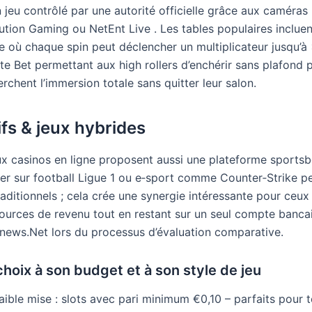
un jeu contrôlé par une autorité officielle grâce aux caméras
lution Gaming ou NetEnt Live . Les tables populaires incluen
e où chaque spin peut déclencher un multiplicateur jusqu’à 
nite Bet permettant aux high rollers d’enchérir sans plafond p
rchent l’immersion totale sans quitter leur salon.
ifs & jeux hybrides
x casinos en ligne proposent aussi une plateforme sports
er sur football Ligue 1 ou e‑sport comme Counter‑Strike 
raditionnels ; cela crée une synergie intéressante pour ceux
 sources de revenu tout en restant sur un seul compte banca
tnews.Net lors du processus d’évaluation comparative.
hoix à son budget et à son style de jeu
aible mise : slots avec pari minimum €0,10 – parfaits pour t