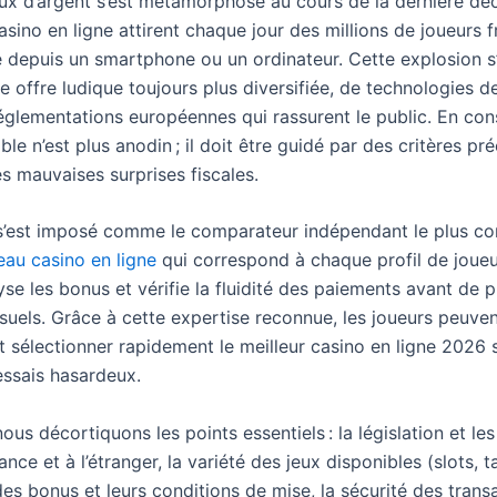
ux d’argent s’est métamorphosé au cours de la dernière déce
sino en ligne attirent chaque jour des millions de joueurs 
é depuis un smartphone ou un ordinateur. Cette explosion s’
 offre ludique toujours plus diversifiée, de technologies 
réglementations européennes qui rassurent le public. En co
able n’est plus anodin ; il doit être guidé par des critères pré
es mauvaises surprises fiscales.
’est imposé comme le comparateur indépendant le plus co
au casino en ligne
qui correspond à chaque profil de joueur
lyse les bonus et vérifie la fluidité des paiements avant de p
uels. Grâce à cette expertise reconnue, les joueurs peuven
t sélectionner rapidement le meilleur casino en ligne 2026
ssais hasardeux.
ous décortiquons les points essentiels : la législation et les
nce et à l’étranger, la variété des jeux disponibles (slots, ta
s bonus et leurs conditions de mise, la sécurité des transa