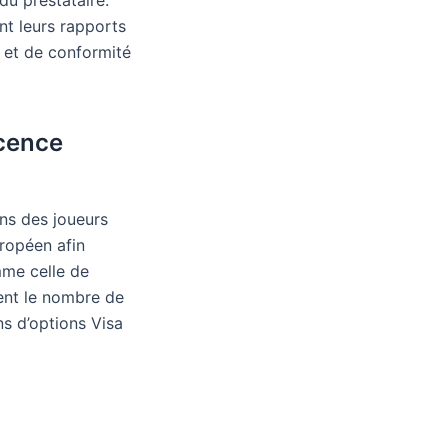
nt leurs rapports
e et de conformité
icence
ins des joueurs
uropéen afin
mme celle de
vent le nombre de
s d’options Visa