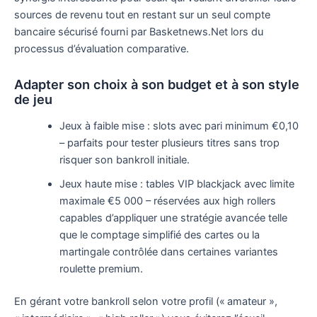
sources de revenu tout en restant sur un seul compte
bancaire sécurisé fourni par Basketnews.Net lors du
processus d’évaluation comparative.
Adapter son choix à son budget et à son style
de jeu
Jeux à faible mise : slots avec pari minimum €0,10
– parfaits pour tester plusieurs titres sans trop
risquer son bankroll initiale.
Jeux haute mise : tables VIP blackjack avec limite
maximale €5 000 – réservées aux high rollers
capables d’appliquer une stratégie avancée telle
que le comptage simplifié des cartes ou la
martingale contrôlée dans certaines variantes
roulette premium.
En gérant votre bankroll selon votre profil (« amateur »,