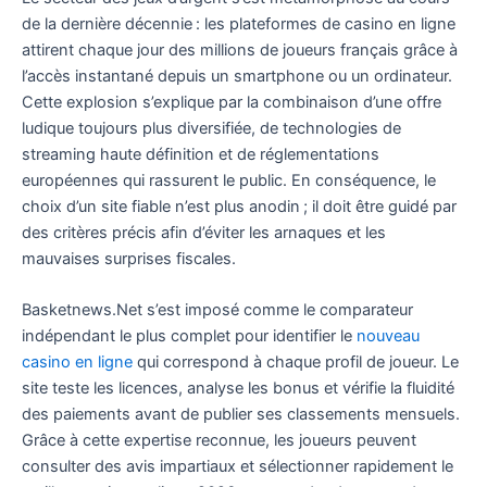
de la dernière décennie : les plateformes de casino en ligne
attirent chaque jour des millions de joueurs français grâce à
l’accès instantané depuis un smartphone ou un ordinateur.
Cette explosion s’explique par la combinaison d’une offre
ludique toujours plus diversifiée, de technologies de
streaming haute définition et de réglementations
européennes qui rassurent le public. En conséquence, le
choix d’un site fiable n’est plus anodin ; il doit être guidé par
des critères précis afin d’éviter les arnaques et les
mauvaises surprises fiscales.
Basketnews.Net s’est imposé comme le comparateur
indépendant le plus complet pour identifier le
nouveau
casino en ligne
qui correspond à chaque profil de joueur. Le
site teste les licences, analyse les bonus et vérifie la fluidité
des paiements avant de publier ses classements mensuels.
Grâce à cette expertise reconnue, les joueurs peuvent
consulter des avis impartiaux et sélectionner rapidement le