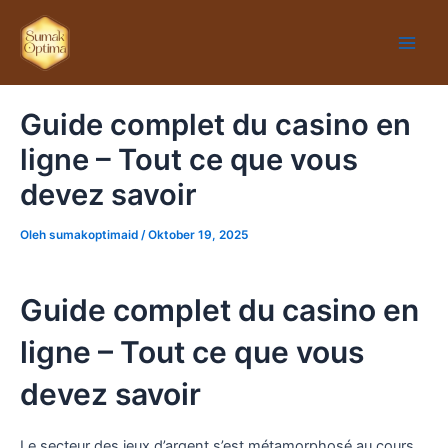
Lewati
Main
ke
Men
konten
Guide complet du casino en
ligne – Tout ce que vous
devez savoir
Oleh
sumakoptimaid
/
Oktober 19, 2025
Guide complet du casino en
ligne – Tout ce que vous
devez savoir
Le secteur des jeux d’argent s’est métamorphosé au cours