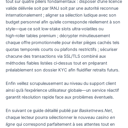
tout sur quatre piliers fondamentaux : disposer d’une licence
valide délivrée soit par l’ANJ soit par une autorité reconnue
internationalement ; aligner sa sélection ludique avec son
budget personnel afin qu’elle corresponde réellement à son
style—que ce soit low‑stake slots ultra‑volatiles ou
high‑roller tables premium ; décrypter minutieusement
chaque offre promotionnelle pour éviter pièges cachés tels
quotas temporels courts ou plafonds restrictifs ; sécuriser
chacune des transactions via SSL/TLS combiné aux
méthodes fiables listées ci‑dessus tout en préparant
préalablement son dossier KYC afin fluidifier retraits futurs.
Enfin veillez scrupuleusement au niveau du support client
ainsi qu’à l’expérience utilisateur globale—un service réactif
garantit résolution rapide face aux problèmes éventuels.
En suivant ce guide détaillé publié par
Basketnews.Net
,
chaque lecteur pourra sélectionner le
nouveau casino en
ligne
qui correspond parfaitement à ses attentes tout en