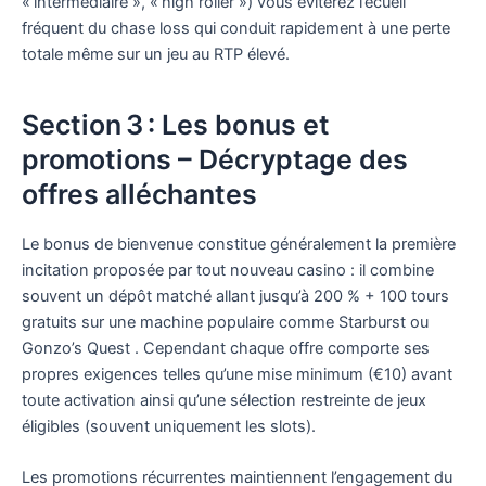
« intermédiaire », « high roller ») vous éviterez l’écueil
fréquent du chase loss qui conduit rapidement à une perte
totale même sur un jeu au RTP élevé.
Section 3 : Les bonus et
promotions – Décryptage des
offres alléchantes
Le bonus de bienvenue constitue généralement la première
incitation proposée par tout nouveau casino : il combine
souvent un dépôt matché allant jusqu’à 200 % + 100 tours
gratuits sur une machine populaire comme Starburst ou
Gonzo’s Quest . Cependant chaque offre comporte ses
propres exigences telles qu’une mise minimum (€10) avant
toute activation ainsi qu’une sélection restreinte de jeux
éligibles (souvent uniquement les slots).
Les promotions récurrentes maintiennent l’engagement du