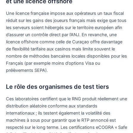
et une licence offshore
Une licence française impose aux opérateurs un taux fiscal
réduit sur les gains des joueurs français mais exige que tous
les serveurs soient hébergés sur le territoire européen afin
d’assurer un contrôle direct par l’ANJ. En revanche, une
licence offshore comme celle de Curaçao offre davantage
de flexibilité tarifaire aux casinos mais limite souvent le
nombre de méthodes bancaires locales disponibles pour les
Français (par exemple moins d’options Visa ou
prélèvements SEPA).
Le rôle des organismes de test tiers
Ces laboratoires certifient que le RNG produit réellement une
distribution aléatoire conforme aux standards
internationaux ; ils testent également la volatilité des
machines à sous pour garantir que le RTP annoncé est
respecté sur le long terme. Les certifications eCOGRA « Safe