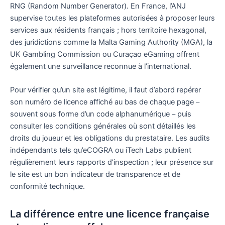
RNG (Random Number Generator). En France, l’ANJ
supervise toutes les plateformes autorisées à proposer leurs
services aux résidents français ; hors territoire hexagonal,
des juridictions comme la Malta Gaming Authority (MGA), la
UK Gambling Commission ou Curaçao eGaming offrent
également une surveillance reconnue à l’international.
Pour vérifier qu’un site est légitime, il faut d’abord repérer
son numéro de licence affiché au bas de chaque page –
souvent sous forme d’un code alphanumérique – puis
consulter les conditions générales où sont détaillés les
droits du joueur et les obligations du prestataire. Les audits
indépendants tels qu’eCOGRA ou iTech Labs publient
régulièrement leurs rapports d’inspection ; leur présence sur
le site est un bon indicateur de transparence et de
conformité technique.
La différence entre une licence française