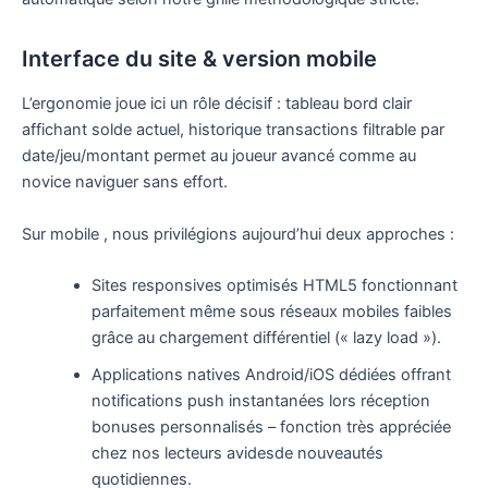
Interface du site & version mobile
L’ergonomie joue ici un rôle décisif : tableau bord clair
affichant solde actuel, historique transactions filtrable par
date/jeu/montant permet au joueur avancé comme au
novice naviguer sans effort.
Sur mobile , nous privilégions aujourd’hui deux approches :
Sites responsives optimisés HTML5 fonctionnant
parfaitement même sous réseaux mobiles faibles
grâce au chargement différentiel (« lazy load »).
Applications natives Android/iOS dédiées offrant
notifications push instantanées lors réception
bonuses personnalisés – fonction très appréciée
chez nos lecteurs avidesde nouveautés
quotidiennes.​