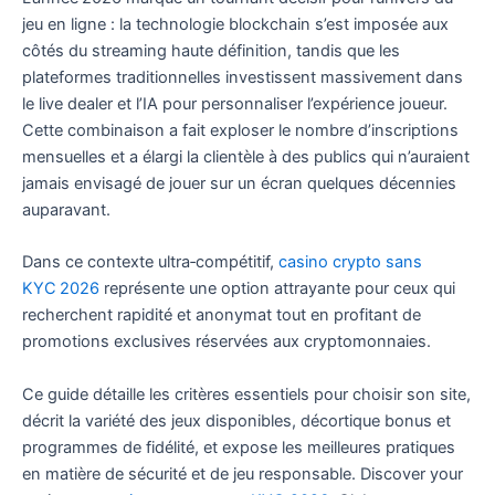
jeu en ligne : la technologie blockchain s’est imposée aux
côtés du streaming haute définition, tandis que les
plateformes traditionnelles investissent massivement dans
le live dealer et l’IA pour personnaliser l’expérience joueur.
Cette combinaison a fait exploser le nombre d’inscriptions
mensuelles et a élargi la clientèle à des publics qui n’auraient
jamais envisagé de jouer sur un écran quelques décennies
auparavant.
Dans ce contexte ultra‑compétitif,
casino crypto sans
KYC 2026
représente une option attrayante pour ceux qui
recherchent rapidité et anonymat tout en profitant de
promotions exclusives réservées aux cryptomonnaies.
Ce guide détaille les critères essentiels pour choisir son site,
décrit la variété des jeux disponibles, décortique bonus et
programmes de fidélité, et expose les meilleures pratiques
en matière de sécurité et de jeu responsable. Discover your