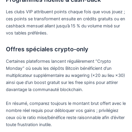
Les clubs VIP attribuent points chaque fois que vous jouez ;
ces points se transforment ensuite en crédits gratuits ou en
cashback mensuel allant jusqu’à 15 % du volume misé sur
vos tables préférées.
Offres spéciales crypto‑only
Certaines plateformes lancent régulièrement “Crypto
Monday” où seuls les dépôts Bitcoin bénéficient d’un
multiplicateur supplémentaire au wagering (×20 au lieu ×30)
ainsi que d’un boost gratuit sur les free spins pour attirer
davantage la communauté blockchain.
En résumé, comparez toujours le montant brut offert avec le
nombre réel requis pour débloquer vos gains ; privilégiez
ceux où le ratio mise/bénéfice reste raisonnable afin d’éviter
toute frustration inutile.