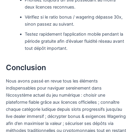
deux licences reconnues.
Vérifiez si le ratio bonus / wagering dépasse 30x,
sinon passez au suivant.
Testez rapidement l’application mobile pendant la
période gratuite afin d’évaluer fluidité réseau avant
tout dépôt important.
Conclusion
Nous avons passé en revue tous les éléments
indispensables pour naviguer sereinement dans
l’écosystème actuel du jeu numérique : choisir une
plateforme fiable grâce aux licences officielles ; connaître
chaque catégorie ludique depuis slots progressifs jusqu’au
live dealer immersif ; décrypter bonus & exigences Wagering
afin d’en maximiser la valeur ; sécuriser ses dépôts via
méthodes traditionnelles ou cryptomonnaies tout en restant