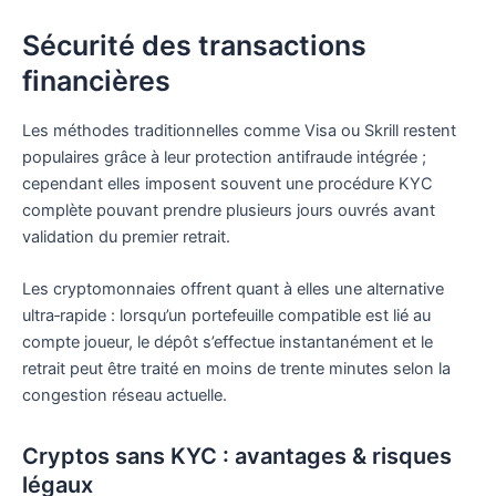
Sécurité des transactions
financières
Les méthodes traditionnelles comme Visa ou Skrill restent
populaires grâce à leur protection antifraude intégrée ;
cependant elles imposent souvent une procédure KYC
complète pouvant prendre plusieurs jours ouvrés avant
validation du premier retrait.
Les cryptomonnaies offrent quant à elles une alternative
ultra‑rapide : lorsqu’un portefeuille compatible est lié au
compte joueur, le dépôt s’effectue instantanément et le
retrait peut être traité en moins de trente minutes selon la
congestion réseau actuelle.
Cryptos sans KYC : avantages & risques
légaux