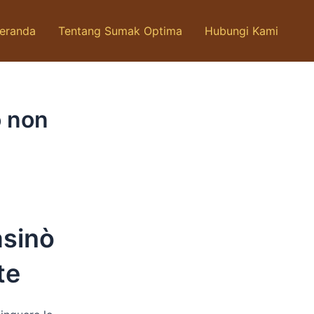
eranda
Tentang Sumak Optima
Hubungi Kami
ò non
asinò
te