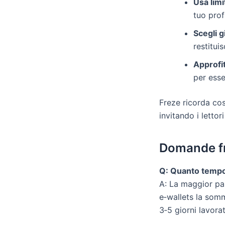
Usa limi
tuo profi
Scegli g
restitui
Approfi
per esse
Freze ricorda cos
invitando i letto
Domande fr
Q: Quanto tempo 
A: La maggior par
e‑wallets la somm
3‑5 giorni lavorat