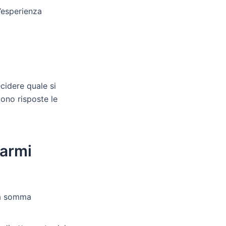
n’esperienza
cidere quale si
gono risposte le
 armi
la somma