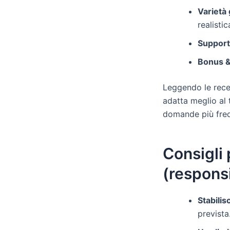
Varietà 
realistic
Suppor
Bonus 
Leggendo le recen
adatta meglio al 
domande più frequ
Consigli 
(respons
Stabilis
prevista