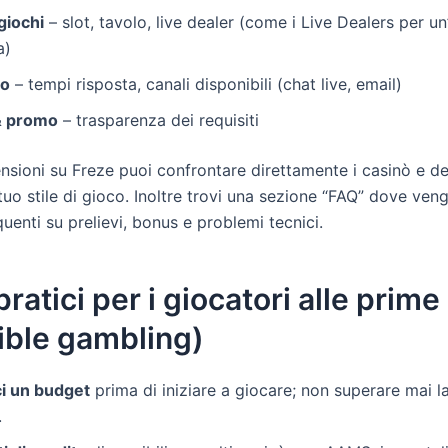
giochi
– slot, tavolo, live dealer (come i Live Dealers per u
a)
to
– tempi risposta, canali disponibili (chat live, email)
& promo
– trasparenza dei requisiti
sioni su Freze puoi confrontare direttamente i casinò e de
tuo stile di gioco. Inoltre trovi una sezione “FAQ” dove ven
enti su prelievi, bonus e problemi tecnici.
pratici per i giocatori alle prime
ible gambling)
ci un budget
prima di iniziare a giocare; non superare mai 
.