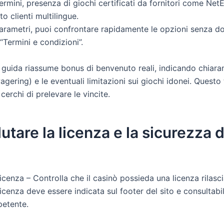
ermini, presenza di giochi certificati da fornitori come Net
 clienti multilingue.
parametri, puoi confrontare rapidamente le opzioni senza d
 “Termini e condizioni”.
 guida riassume bonus di benvenuto reali, indicando chiaram
ering) e le eventuali limitazioni sui giochi idonei. Questo t
erchi di prelevare le vincite.
tare la licenza e la sicurezza 
 licenza – Controlla che il casinò possieda una licenza rilasc
licenza deve essere indicata sul footer del sito e consultabil
petente.