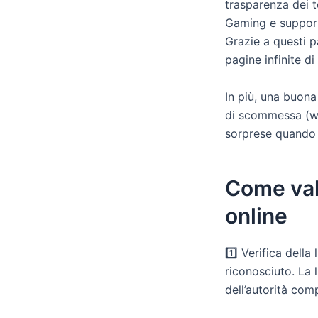
trasparenza dei t
Gaming e supporto
Grazie a questi 
pagine infinite di
In più, una buona
di scommessa (wag
sorprese quando c
Come valu
online
1️⃣ Verifica della
riconosciuto. La 
dell’autorità com