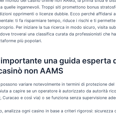
el mondo dei casino online non AAMS, la prima sfida è dist
a quelle ingannevoli. Troppi siti promettono bonus stratosf
zioni opprimenti o licenze dubbie. Ecco perché affidarsi a
ntale: ti fa risparmiare tempo, riduce i rischi e ti permette
roprio. Per iniziare la tua ricerca in modo sicuro, visita su
 dove troverai una classifica curata da professionisti che h
ttaforme più popolari.
 importante una guida esperta 
casinò non AAMS
 possono variare notevolmente in termini di protezione del
aiuta a capire se un operatore è autorizzato da autorità ric
, Curacao e così via) o se funziona senza supervisione ade
, analizza ogni casino in base a criteri rigorosi: sicurezza d