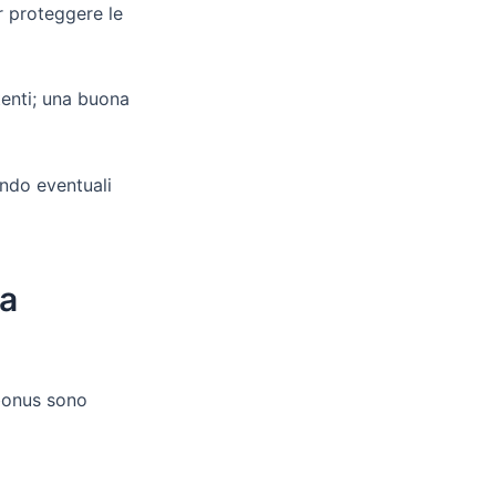
er proteggere le
tenti; una buona
ando eventuali
la
 bonus sono