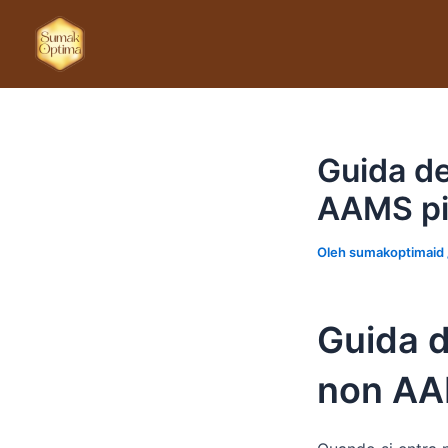
Lewati
ke
konten
Guida de
AAMS più
Oleh
sumakoptimaid
Guida d
non AAM