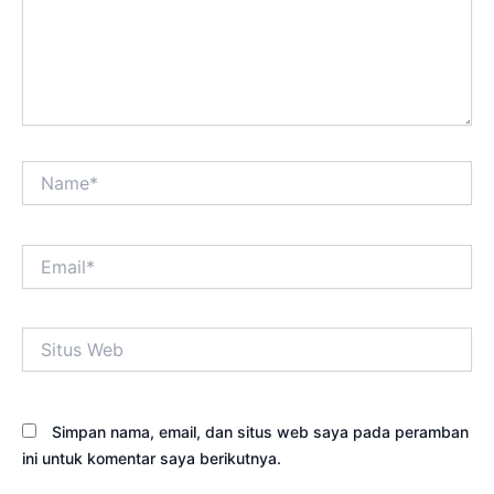
Name*
Email*
Situs
Web
Simpan nama, email, dan situs web saya pada peramban
ini untuk komentar saya berikutnya.