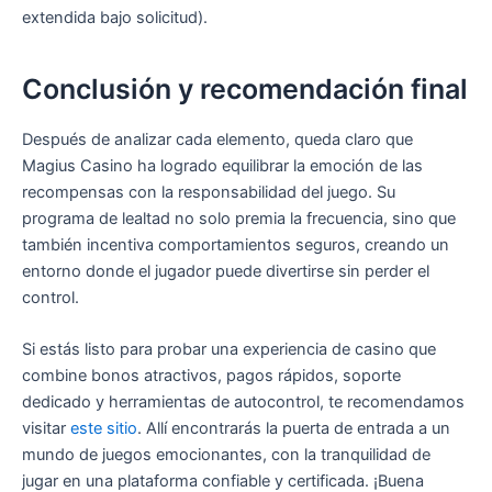
extendida bajo solicitud).
Conclusión y recomendación final
Después de analizar cada elemento, queda claro que
Magius Casino ha logrado equilibrar la emoción de las
recompensas con la responsabilidad del juego. Su
programa de lealtad no solo premia la frecuencia, sino que
también incentiva comportamientos seguros, creando un
entorno donde el jugador puede divertirse sin perder el
control.
Si estás listo para probar una experiencia de casino que
combine bonos atractivos, pagos rápidos, soporte
dedicado y herramientas de autocontrol, te recomendamos
visitar
este sitio
. Allí encontrarás la puerta de entrada a un
mundo de juegos emocionantes, con la tranquilidad de
jugar en una plataforma confiable y certificada. ¡Buena