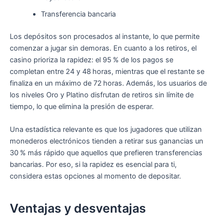
Transferencia bancaria
Los depósitos son procesados al instante, lo que permite
comenzar a jugar sin demoras. En cuanto a los retiros, el
casino prioriza la rapidez: el 95 % de los pagos se
completan entre 24 y 48 horas, mientras que el restante se
finaliza en un máximo de 72 horas. Además, los usuarios de
los niveles Oro y Platino disfrutan de retiros sin límite de
tiempo, lo que elimina la presión de esperar.
Una estadística relevante es que los jugadores que utilizan
monederos electrónicos tienden a retirar sus ganancias un
30 % más rápido que aquellos que prefieren transferencias
bancarias. Por eso, si la rapidez es esencial para ti,
considera estas opciones al momento de depositar.
Ventajas y desventajas