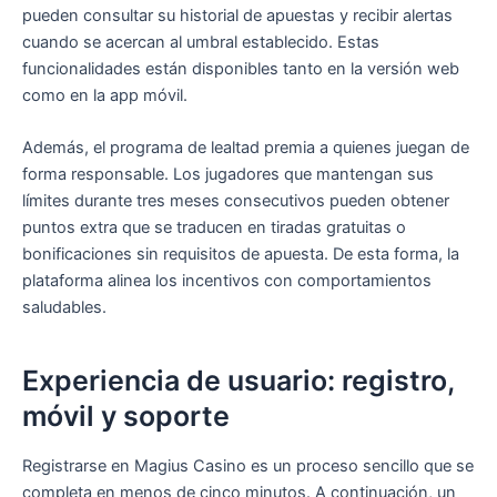
pueden consultar su historial de apuestas y recibir alertas
cuando se acercan al umbral establecido. Estas
funcionalidades están disponibles tanto en la versión web
como en la app móvil.
Además, el programa de lealtad premia a quienes juegan de
forma responsable. Los jugadores que mantengan sus
límites durante tres meses consecutivos pueden obtener
puntos extra que se traducen en tiradas gratuitas o
bonificaciones sin requisitos de apuesta. De esta forma, la
plataforma alinea los incentivos con comportamientos
saludables.
Experiencia de usuario: registro,
móvil y soporte
Registrarse en Magius Casino es un proceso sencillo que se
completa en menos de cinco minutos. A continuación, un