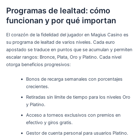
Programas de lealtad: cómo
funcionan y por qué importan
El corazón de la fidelidad del jugador en Magius Casino es
su programa de lealtad de varios niveles. Cada euro
apostado se traduce en puntos que se acumulan y permiten
escalar rangos: Bronce, Plata, Oro y Platino. Cada nivel
otorga beneficios progresivos:
Bonos de recarga semanales con porcentajes
crecientes.
Retiradas sin límite de tiempo para los niveles Oro
y Platino.
Acceso a torneos exclusivos con premios en
efectivo y giros gratis.
Gestor de cuenta personal para usuarios Platino.