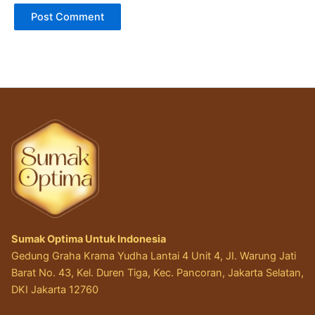
Sumak Optima Untuk Indonesia
Gedung Graha Krama Yudha Lantai 4 Unit 4, JI. Warung Jati
Barat No. 43, Kel. Duren Tiga, Kec. Pancoran, Jakarta Selatan,
DKI Jakarta 12760