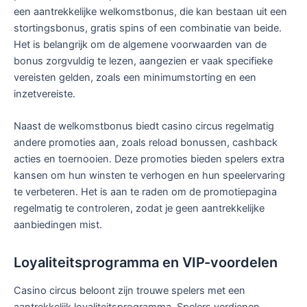
een aantrekkelijke welkomstbonus, die kan bestaan uit een
stortingsbonus, gratis spins of een combinatie van beide.
Het is belangrijk om de algemene voorwaarden van de
bonus zorgvuldig te lezen, aangezien er vaak specifieke
vereisten gelden, zoals een minimumstorting en een
inzetvereiste.
Naast de welkomstbonus biedt casino circus regelmatig
andere promoties aan, zoals reload bonussen, cashback
acties en toernooien. Deze promoties bieden spelers extra
kansen om hun winsten te verhogen en hun speelervaring
te verbeteren. Het is aan te raden om de promotiepagina
regelmatig te controleren, zodat je geen aantrekkelijke
aanbiedingen mist.
Loyaliteitsprogramma en VIP-voordelen
Casino circus beloont zijn trouwe spelers met een
aantrekkelijk loyaliteitsprogramma. Spelers verdienen