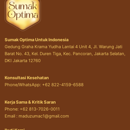
Sumak Optima Untuk Indonesia
Gedung Graha Krama Yudha Lantai 4 Unit 4, JI. Warung Jati
Barat No. 43, Kel. Duren Tiga, Kec. Pancoran, Jakarta Selatan,
DKI Jakarta 12760
Konsultasi Kesehatan
Phone/WhatsApp: +62 822-4159-6588
Kerja Sama & Kritik Saran
Phone: +62 813-7026-0011
Email :
maduzumac1@gmail.com