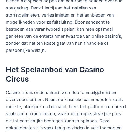
bieden die spelers helpen om controle te houden over hun
spelgedrag. Denk hierbij aan het instellen van
stortingslimieten, verlieslimieten en het aanbieden van
mogelijkheden voor zelfuitsluiting. Door aandacht te
besteden aan verantwoord spelen, kan men optimaal
genieten van de entertainmentwaarde van online casino’s,
zonder dat het ten koste gaat van hun financiële of
persoonlijke welzijn.
Het Spelaanbod van Casino
Circus
Casino circus onderscheidt zich door een uitgebreid en
divers spelaanbod. Naast de klassieke casinospellen zoals
roulette, blackjack en baccarat, biedt het platform een breed
scala aan gokautomaten, vaak met progressieve jackpots
die tot aanzienlijke bedragen kunnen oplopen. Deze
gokautomaten zijn vaak terug te vinden in vele thema’s en