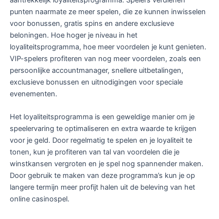
punten naarmate ze meer spelen, die ze kunnen inwisselen
voor bonussen, gratis spins en andere exclusieve
beloningen. Hoe hoger je niveau in het
loyaliteitsprogramma, hoe meer voordelen je kunt genieten.
VIP-spelers profiteren van nog meer voordelen, zoals een
persoonlijke accountmanager, snellere uitbetalingen,
exclusieve bonussen en uitnodigingen voor speciale
evenementen.
Het loyaliteitsprogramma is een geweldige manier om je
speelervaring te optimaliseren en extra waarde te krijgen
voor je geld. Door regelmatig te spelen en je loyaliteit te
tonen, kun je profiteren van tal van voordelen die je
winstkansen vergroten en je spel nog spannender maken.
Door gebruik te maken van deze programma’s kun je op
langere termijn meer profijt halen uit de beleving van het
online casinospel.