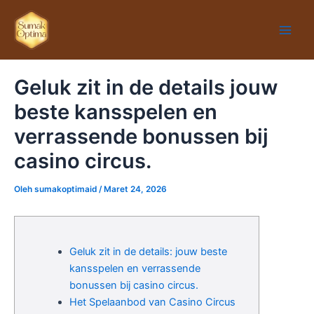
Lewati
Main
ke
Men
konten
Geluk zit in de details jouw
beste kansspelen en
verrassende bonussen bij
casino circus.
Oleh
sumakoptimaid
/
Maret 24, 2026
Geluk zit in de details: jouw beste
kansspelen en verrassende
bonussen bij casino circus.
Het Spelaanbod van Casino Circus