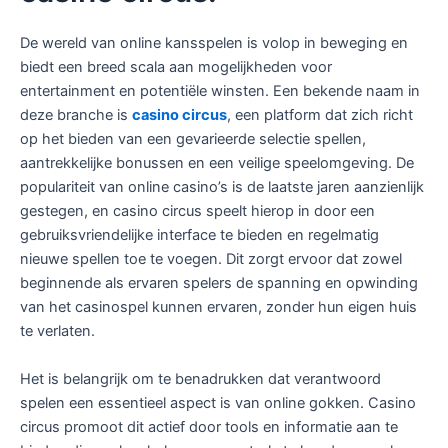
De wereld van online kansspelen is volop in beweging en
biedt een breed scala aan mogelijkheden voor
entertainment en potentiële winsten. Een bekende naam in
deze branche is
casino circus
, een platform dat zich richt
op het bieden van een gevarieerde selectie spellen,
aantrekkelijke bonussen en een veilige speelomgeving. De
populariteit van online casino’s is de laatste jaren aanzienlijk
gestegen, en casino circus speelt hierop in door een
gebruiksvriendelijke interface te bieden en regelmatig
nieuwe spellen toe te voegen. Dit zorgt ervoor dat zowel
beginnende als ervaren spelers de spanning en opwinding
van het casinospel kunnen ervaren, zonder hun eigen huis
te verlaten.
Het is belangrijk om te benadrukken dat verantwoord
spelen een essentieel aspect is van online gokken. Casino
circus promoot dit actief door tools en informatie aan te