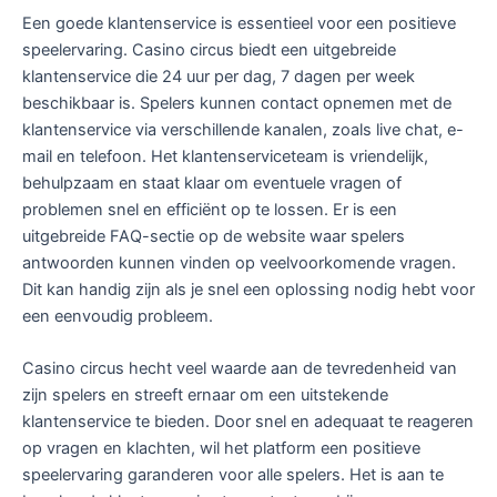
Een goede klantenservice is essentieel voor een positieve
speelervaring. Casino circus biedt een uitgebreide
klantenservice die 24 uur per dag, 7 dagen per week
beschikbaar is. Spelers kunnen contact opnemen met de
klantenservice via verschillende kanalen, zoals live chat, e-
mail en telefoon. Het klantenserviceteam is vriendelijk,
behulpzaam en staat klaar om eventuele vragen of
problemen snel en efficiënt op te lossen. Er is een
uitgebreide FAQ-sectie op de website waar spelers
antwoorden kunnen vinden op veelvoorkomende vragen.
Dit kan handig zijn als je snel een oplossing nodig hebt voor
een eenvoudig probleem.
Casino circus hecht veel waarde aan de tevredenheid van
zijn spelers en streeft ernaar om een uitstekende
klantenservice te bieden. Door snel en adequaat te reageren
op vragen en klachten, wil het platform een positieve
speelervaring garanderen voor alle spelers. Het is aan te