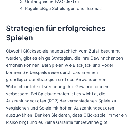
Umfangreiche FAQ-Sektion
Regelmäßige Schulungen und Tutorials
Strategien für erfolgreiches
Spielen
Obwohl Glücksspiele hauptsächlich vom Zufall bestimmt
werden, gibt es einige Strategien, die Ihre Gewinnchancen
erhöhen können. Bei Spielen wie Blackjack und Poker
können Sie beispielsweise durch das Erlernen
grundlegender Strategien und das Anwenden von
Wahrscheinlichkeitsrechnung Ihre Gewinnchancen
verbessern. Bei Spielautomaten ist es wichtig, die
Auszahlungsquoten (RTP) der verschiedenen Spiele zu
vergleichen und Spiele mit hohen Auszahlungsquoten
auszuwählen. Denken Sie daran, dass Glücksspiel immer ein
Risiko birgt und es keine Garantie für Gewinne gibt.