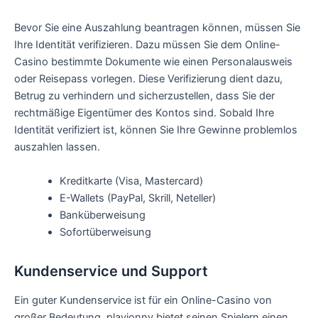
Bevor Sie eine Auszahlung beantragen können, müssen Sie
Ihre Identität verifizieren. Dazu müssen Sie dem Online-
Casino bestimmte Dokumente wie einen Personalausweis
oder Reisepass vorlegen. Diese Verifizierung dient dazu,
Betrug zu verhindern und sicherzustellen, dass Sie der
rechtmäßige Eigentümer des Kontos sind. Sobald Ihre
Identität verifiziert ist, können Sie Ihre Gewinne problemlos
auszahlen lassen.
Kreditkarte (Visa, Mastercard)
E-Wallets (PayPal, Skrill, Neteller)
Banküberweisung
Sofortüberweisung
Kundenservice und Support
Ein guter Kundenservice ist für ein Online-Casino von
großer Bedeutung. playjonny bietet seinen Spielern einen