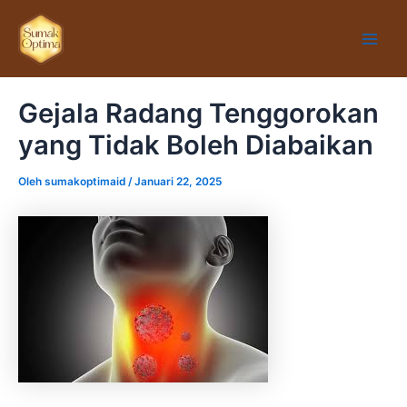
Lewati
Main
ke
Men
konten
Gejala Radang Tenggorokan
yang Tidak Boleh Diabaikan
Oleh
sumakoptimaid
/
Januari 22, 2025