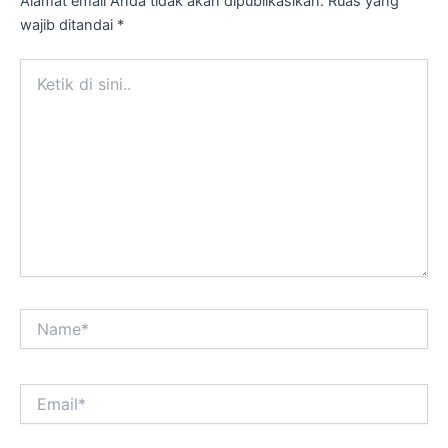
Alamat email Anda tidak akan dipublikasikan.
Ruas yang
wajib ditandai
*
Ketik
di
sini..
Name*
Email*