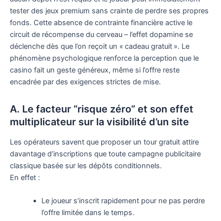
tester des jeux premium sans crainte de perdre ses propres
fonds. Cette absence de contrainte financière active le
circuit de récompense du cerveau – l’effet dopamine se
déclenche dès que l’on reçoit un « cadeau gratuit ». Le
phénomène psychologique renforce la perception que le
casino fait un geste généreux, même si l’offre reste
encadrée par des exigences strictes de mise.
A. Le facteur “risque zéro” et son effet
multiplicateur sur la visibilité d’un site
Les opérateurs savent que proposer un tour gratuit attire
davantage d’inscriptions que toute campagne publicitaire
classique basée sur les dépôts conditionnels.
En effet :
Le joueur s’inscrit rapidement pour ne pas perdre
l’offre limitée dans le temps.