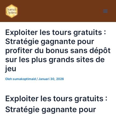
Lewati
Main
ke
Men
konten
Exploiter les tours gratuits :
Stratégie gagnante pour
profiter du bonus sans dépôt
sur les plus grands sites de
jeu
Oleh
sumakoptimaid
/
Januari 30, 2026
Exploiter les tours gratuits :
Stratégie gagnante pour