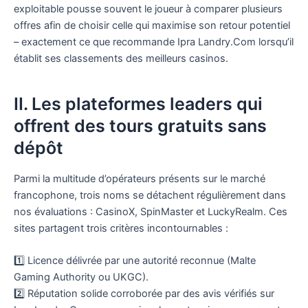
exploitable pousse souvent le joueur à comparer plusieurs
offres afin de choisir celle qui maximise son retour potentiel
– exactement ce que recommande Ipra Landry.Com lorsqu’il
établit ses classements des meilleurs casinos.
II. Les plateformes leaders qui
offrent des tours gratuits sans
dépôt
Parmi la multitude d’opérateurs présents sur le marché
francophone, trois noms se détachent régulièrement dans
nos évaluations : CasinoX, SpinMaster et LuckyRealm. Ces
sites partagent trois critères incontournables :
1️⃣ Licence délivrée par une autorité reconnue (Malte
Gaming Authority ou UKGC).
2️⃣ Réputation solide corroborée par des avis vérifiés sur