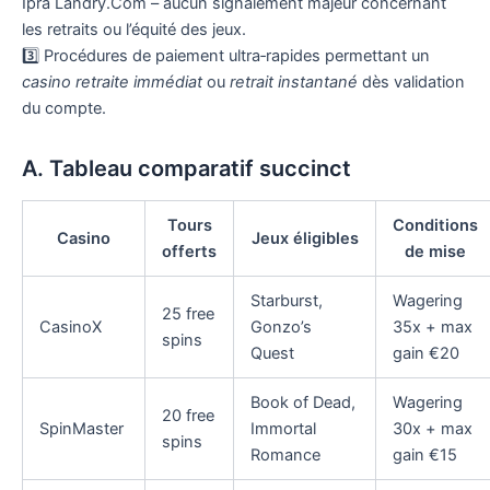
Ipra Landry.Com – aucun signalement majeur concernant
les retraits ou l’équité des jeux.
3️⃣ Procédures de paiement ultra‑rapides permettant un
casino retraite immédiat
ou
retrait instantané
dès validation
du compte.
A. Tableau comparatif succinct
Tours
Conditions
Casino
Jeux éligibles
offerts
de mise
Starburst,
Wagering
25 free
CasinoX
Gonzo’s
35x + max
spins
Quest
gain €20
Book of Dead,
Wagering
20 free
SpinMaster
Immortal
30x + max
spins
Romance
gain €15