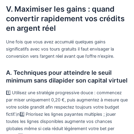
V. Maximiser les gains : quand
convertir rapidement vos crédits
en argent réel
Une fois que vous avez accumulé quelques gains
significatifs avec vos tours gratuits il faut envisager la
conversion vers l’argent réel avant que l’offre n’expire.
A. Techniques pour atteindre le seuil
minimum sans dilapider son capital virtuel
1️⃣ Utilisez une stratégie progressive douce : commencez
par miser uniquement 0,20 €, puis augmentez à mesure que
votre solde grandit afin respectez toujours votre budget
fictif.\n2️⃣ Priorisez les lignes payantes multiples ; jouer
toutes les lignes disponibles augmente vos chances
globales même si cela réduit légèrement votre bet per