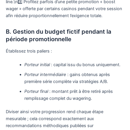
line.\n3️⃣ Profitez parfois d’une petite promotion « boost
wager » offerte par certains casinos pendant votre session
afin réduire proportionnellement l’exigence totale.
B. Gestion du budget fictif pendant la
période promotionnelle
Établissez trois paliers :
Porteur initial
: capital issu du bonus uniquement.
Porteur intermédiaire
: gains obtenus après
première série complète via stratégies A/B.
Porteur final
: montant prêt à être retiré après
remplissage complet du wagering.
Diviser ainsi votre progression rend chaque étape
mesurable ; cela correspond exactement aux
recommandations méthodiques publiées sur