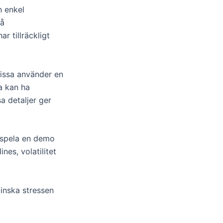
n enkel
på
r tillräckligt
Vissa använder en
a kan ha
a detaljer ger
u spela en demo
ines, volatilitet
inska stressen