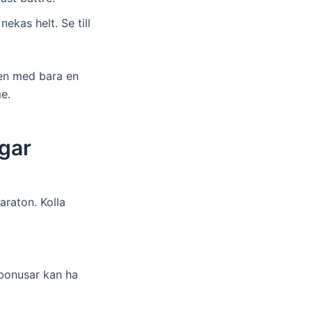
nekas helt. Se till
gen med bara en
me.
ngar
araton. Kolla
 bonusar kan ha