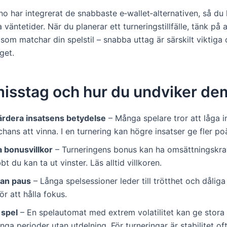
 har integrerat de snabbaste e‑wallet‑alternativen, så du 
 väntetider. När du planerar ett turneringstillfälle, tänk på a
om matchar din spelstil – snabba uttag är särskilt viktiga
get.
misstag och hur du undviker de
rdera insatsens betydelse
– Många spelare tror att låga i
ans att vinna. I en turnering kan högre insatser ge fler po
a bonusvillkor
– Turneringens bonus kan ha omsättningskr
bt du kan ta ut vinster. Läs alltid villkoren.
tan paus
– Långa spelsessioner leder till trötthet och dåliga
ör att hålla fokus.
 spel
– En spelautomat med extrem volatilitet kan ge stora
nga perioder utan utdelning. För turneringar är stabilitet oft