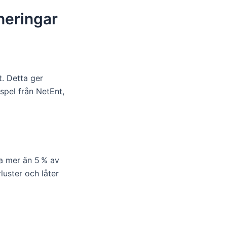
neringar
t. Detta ger
spel från NetEnt,
sa mer än 5 % av
luster och låter