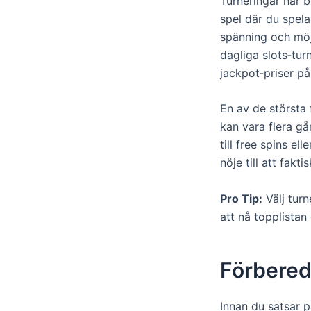
Turneringar har b
spel där du spela
spänning och möjl
dagliga slots‑tu
jackpot‑priser på
En av de största 
kan vara flera g
till free spins e
nöje till att fakt
Pro Tip:
Välj turn
att nå topplistan
Förbered
Innan du satsar p