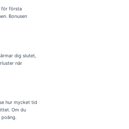
för första
onen. Bonusen
ärmar dig slutet,
rluster när
 se hur mycket tid
ittet. Om du
e poäng.