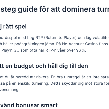
steg guide för att dominera tur
j rätt spel
r bordsspel med hög RTP (Return to Player) och låg volatilite
ch håller poängräkningen jämn. På No Account Casino finns 
Play’n GO som ofta har RTP‑nivåer över 96 %.
tt en budget och håll dig till den
 du är beredd att riskera. En bra tumregel är att inte sat
ssa på en enskild turnering. Detta skyddar dig mot stora för
 evenemang.
nvänd bonusar smart