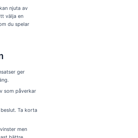
kan njuta av
tt välja en
 om du spelar
m
nsatser ger
äng.
av som påverkar
 beslut. Ta korta
 vinster men
ast bättre.