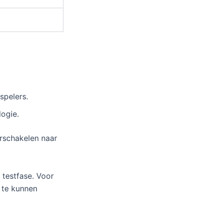
spelers.
logie.
erschakelen naar
 testfase. Voor
 te kunnen