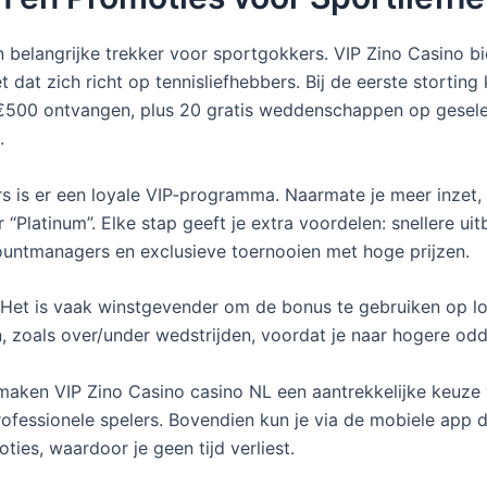
 belangrijke trekker voor sportgokkers. VIP Zino Casino bi
dat zich richt op tennisliefhebbers. Bij de eerste storting
€500 ontvangen, plus 20 gratis weddenschappen op gesel
.
s is er een loyale VIP‑programma. Naarmate je meer inzet, s
 “Platinum”. Elke stap geeft je extra voordelen: snellere uit
ountmanagers en exclusieve toernooien met hoge prijzen.
Het is vaak winstgevender om de bonus te gebruiken op lo
zoals over/under wedstrijden, voordat je naar hogere odd
aken VIP Zino Casino casino NL een aantrekkelijke keuze
rofessionele spelers. Bovendien kun je via de mobiele app d
ies, waardoor je geen tijd verliest.