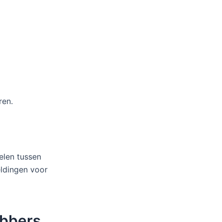
ren.
selen tussen
eldingen voor
ebbers