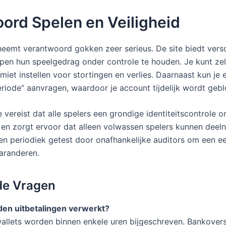
ord Spelen en Veiligheid
neemt verantwoord gokken zeer serieus. De site biedt versc
lpen hun speelgedrag onder controle te houden. Je kunt zel
iet instellen voor stortingen en verlies. Daarnaast kun je 
periode” aanvragen, waardoor je account tijdelijk wordt geb
e vereist dat alle spelers een grondige identiteitscontrole 
en zorgt ervoor dat alleen volwassen spelers kunnen dee
en periodiek getest door onafhankelijke auditors om een eer
garanderen.
de Vragen
den uitbetalingen verwerkt?
allets worden binnen enkele uren bijgeschreven. Bankovers