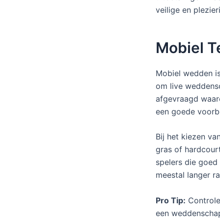
veilige en plezie
Mobiel T
Mobiel wedden i
om live weddensch
afgevraagd waaro
een goede voorbe
Bij het kiezen va
gras of hardcourt
spelers die goed 
meestal langer ra
Pro Tip:
Controle
een weddenschap