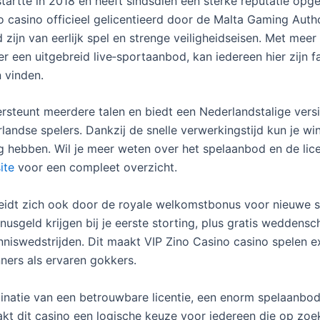
startte in 2018 en heeft sindsdien een sterke reputatie opg
o casino officieel gelicentieerd door de Malta Gaming Auth
 zijn van eerlijk spel en strenge veiligheidseisen. Met mee
r een uitgebreid live‑sportaanbod, kan iedereen hier zijn f
 vinden.
rsteunt meerdere talen en biedt een Nederlandstalige versi
landse spelers. Dankzij de snelle verwerkingstijd kun je wi
ng hebben. Wil je meer weten over het spelaanbod en de lic
ite
voor een compleet overzicht.
eidt zich ook door de royale welkomstbonus voor nieuwe s
usgeld krijgen bij je eerste storting, plus gratis weddens
niswedstrijden. Dit maakt VIP Zino Casino casino spelen ex
ners als ervaren gokkers.
natie van een betrouwbare licentie, een enorm spelaanbod
akt dit casino een logische keuze voor iedereen die op zoek