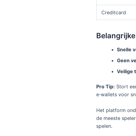
Creditcard
Belangrijk
Snelle 
Geen ve
Veilige 
Pro Tip:
Stort eer
e‑wallets voor sn
Het platform onde
de meeste speler
spelen.