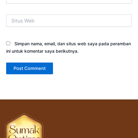
Situs
Web
Simpan nama, email, dan situs web saya pada peramban
ini untuk komentar saya berikutnya.