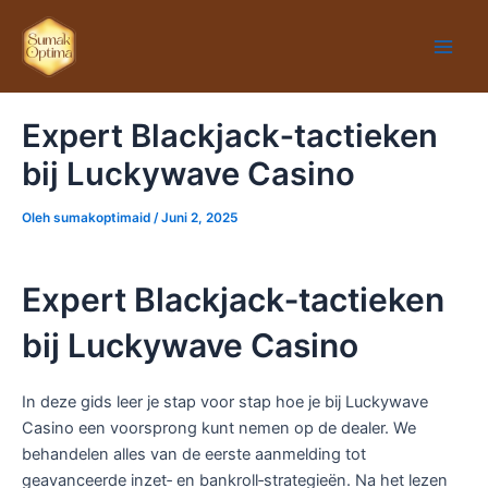
Lewati
Main
ke
Men
konten
Expert Blackjack‑tactieken
bij Luckywave Casino
Oleh
sumakoptimaid
/
Juni 2, 2025
Expert Blackjack‑tactieken
bij Luckywave Casino
In deze gids leer je stap voor stap hoe je bij Luckywave
Casino een voorsprong kunt nemen op de dealer. We
behandelen alles van de eerste aanmelding tot
geavanceerde inzet‑ en bankroll‑strategieën. Na het lezen