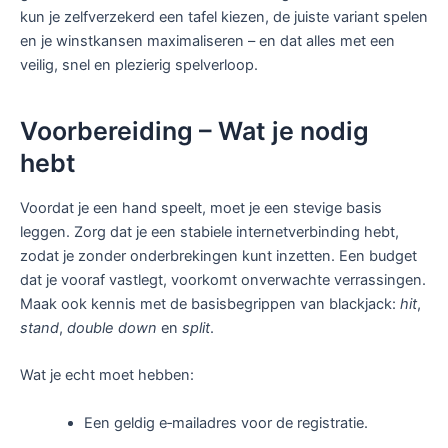
kun je zelfverzekerd een tafel kiezen, de juiste variant spelen
en je winstkansen maximaliseren – en dat alles met een
veilig, snel en plezierig spelverloop.
Voorbereiding – Wat je nodig
hebt
Voordat je een hand speelt, moet je een stevige basis
leggen. Zorg dat je een stabiele internetverbinding hebt,
zodat je zonder onderbrekingen kunt inzetten. Een budget
dat je vooraf vastlegt, voorkomt onverwachte verrassingen.
Maak ook kennis met de basisbegrippen van blackjack:
hit
,
stand
,
double down
en
split
.
Wat je echt moet hebben:
Een geldig e‑mailadres voor de registratie.