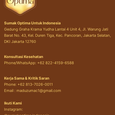
Sumak Optima Untuk Indonesia
Gedung Graha Krama Yudha Lantai 4 Unit 4, JI. Warung Jati
Barat No. 43, Kel. Duren Tiga, Kec. Pancoran, Jakarta Selatan,
DKI Jakarta 12760
Konsultasi Kesehatan
Phone/WhatsApp: +62 822-4159-6588
Kerja Sama & Kritik Saran
Phone: +62 813-7026-0011
Email :
maduzumac1@gmail.com
Ikuti Kami
Instagram: