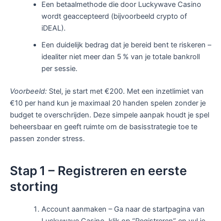
Een betaalmethode die door Luckywave Casino
wordt geaccepteerd (bijvoorbeeld crypto of
iDEAL).
Een duidelijk bedrag dat je bereid bent te riskeren –
idealiter niet meer dan 5 % van je totale bankroll
per sessie.
Voorbeeld:
Stel, je start met €200. Met een inzetlimiet van
€10 per hand kun je maximaal 20 handen spelen zonder je
budget te overschrijden. Deze simpele aanpak houdt je spel
beheersbaar en geeft ruimte om de basisstrategie toe te
passen zonder stress.
Stap 1 – Registreren en eerste
storting
Account aanmaken – Ga naar de startpagina van
Luckywave Casino, klik op “Registreren” en vul je