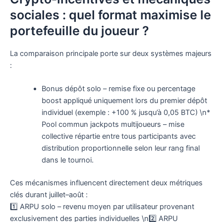
sociales : quel format maximise le
portefeuille du joueur ?
La comparaison principale porte sur deux systèmes majeurs
:
Bonus dépôt solo – remise fixe ou percentage
boost appliqué uniquement lors du premier dépôt
individuel (exemple : +100 % jusqu’à 0,05 BTC) \n*
Pool commun jackpots multijoueurs – mise
collective répartie entre tous participants avec
distribution proportionnelle selon leur rang final
dans le tournoi.
Ces mécanismes influencent directement deux métriques
clés durant juillet–août :
1️⃣ ARPU solo – revenu moyen par utilisateur provenant
exclusivement des parties individuelles \n2️⃣ ARPU