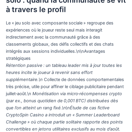
solo : quand la communauté se vit
à travers le profil
Le « jeu solo avec composante sociale » regroupe des
expériences où le joueur reste seul mais interagit
indirectement avec la communauté grâce à des
classements globaux, des défis collectifs et des chats
intégrés aux sessions individuelles.\n\nAvantages
stratégiques
Rétention passive : un tableau leader mis à jour toutes les
heures incite le joueur à revenir sans effort
supplémentaire.\n
Collecte de données comportementales
très précise, utile pour affiner le ciblage publicitaire pendant
juillet‑août.\n
Monétisation via micro‑récompenses crypto
(par ex., bonus quotidien de 0,001 BTC) distribuées dès
que l’on atteint un rang fixé.\n\nÉtude de cas fictive
CryptoSpin Casino a introduit un « Summer Leaderboard
Challenge » où chaque partie solitaire rapporte des points
convertibles en jetons utilitaires exclusifs au mois d’août.