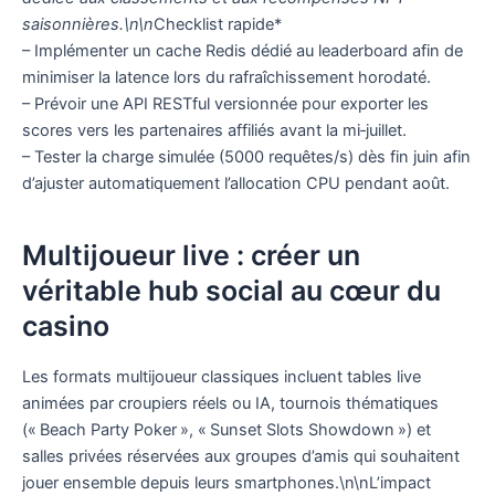
saisonnières.\n\n
Checklist rapide*
– Implémenter un cache Redis dédié au leaderboard afin de
minimiser la latence lors du rafraîchissement horodaté.
– Prévoir une API RESTful versionnée pour exporter les
scores vers les partenaires affiliés avant la mi‑juillet.
– Tester la charge simulée (5000 requêtes/s) dès fin juin afin
d’ajuster automatiquement l’allocation CPU pendant août.
Multijoueur live : créer un
véritable hub social au cœur du
casino
Les formats multijoueur classiques incluent tables live
animées par croupiers réels ou IA, tournois thématiques
(« Beach Party Poker », « Sunset Slots Showdown ») et
salles privées réservées aux groupes d’amis qui souhaitent
jouer ensemble depuis leurs smartphones.\n\nL’impact