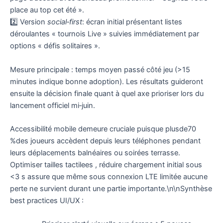
place au top cet été ».
2️⃣ Version
social‑first
: écran initial présentant listes
déroulantes « tournois Live » suivies immédiatement par
options « défis solitaires ».
Mesure principale : temps moyen passé côté jeu (>15
minutes indique bonne adoption). Les résultats guideront
ensuite la décision finale quant à quel axe prioriser lors du
lancement officiel mi‑juin.
Accessibilité mobile demeure cruciale puisque plusde70
%des joueurs accèdent depuis leurs téléphones pendant
leurs déplacements balnéaires ou soirées terrasse.
Optimiser tailles tactilees , réduire chargement initial sous
<3 s assure que même sous connexion LTE limitée aucune
perte ne survient durant une partie importante.\n\nSynthèse
best practices UI/UX :