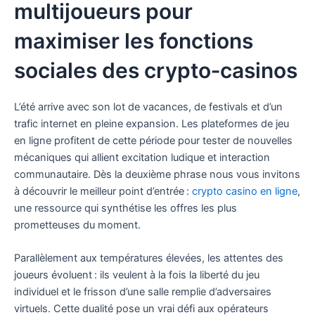
multijoueurs pour
maximiser les fonctions
sociales des crypto‑casinos
L’été arrive avec son lot de vacances, de festivals et d’un
trafic internet en pleine expansion. Les plateformes de jeu
en ligne profitent de cette période pour tester de nouvelles
mécaniques qui allient excitation ludique et interaction
communautaire. Dès la deuxième phrase nous vous invitons
à découvrir le meilleur point d’entrée :
crypto casino en ligne
,
une ressource qui synthétise les offres les plus
prometteuses du moment.
Parallèlement aux températures élevées, les attentes des
joueurs évoluent : ils veulent à la fois la liberté du jeu
individuel et le frisson d’une salle remplie d’adversaires
virtuels. Cette dualité pose un vrai défi aux opérateurs