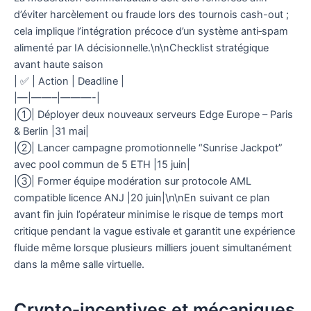
d’éviter harcèlement ou fraude lors des tournois cash-out ;
cela implique l’intégration précoce d’un système anti‑spam
alimenté par IA décisionnelle.\n\nChecklist stratégique
avant haute saison
| ✅ | Action | Deadline |
|—|——–|———-|
|①| Déployer deux nouveaux serveurs Edge Europe – Paris
& Berlin |31 mai|
|②| Lancer campagne promotionnelle “Sunrise Jackpot”
avec pool commun de 5 ETH |15 juin|
|③| Former équipe modération sur protocole AML
compatible licence ANJ |20 juin|\n\nEn suivant ce plan
avant fin juin l’opérateur minimise le risque de temps mort
critique pendant la vague estivale et garantit une expérience
fluide même lorsque plusieurs milliers jouent simultanément
dans la même salle virtuelle.
Crypto‑incentives et mécaniques