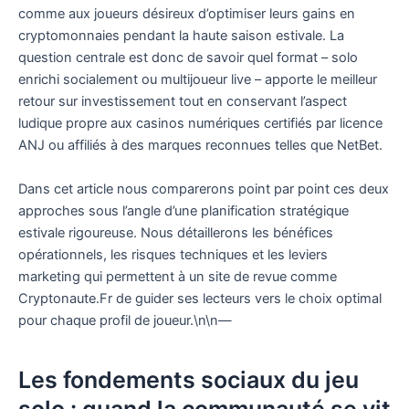
comme aux joueurs désireux d’optimiser leurs gains en
cryptomonnaies pendant la haute saison estivale. La
question centrale est donc de savoir quel format – solo
enrichi socialement ou multijoueur live – apporte le meilleur
retour sur investissement tout en conservant l’aspect
ludique propre aux casinos numériques certifiés par licence
ANJ ou affiliés à des marques reconnues telles que NetBet.
Dans cet article nous comparerons point par point ces deux
approches sous l’angle d’une planification stratégique
estivale rigoureuse. Nous détaillerons les bénéfices
opérationnels, les risques techniques et les leviers
marketing qui permettent à un site de revue comme
Cryptonaute.Fr de guider ses lecteurs vers le choix optimal
pour chaque profil de joueur.\n\n—
Les fondements sociaux du jeu