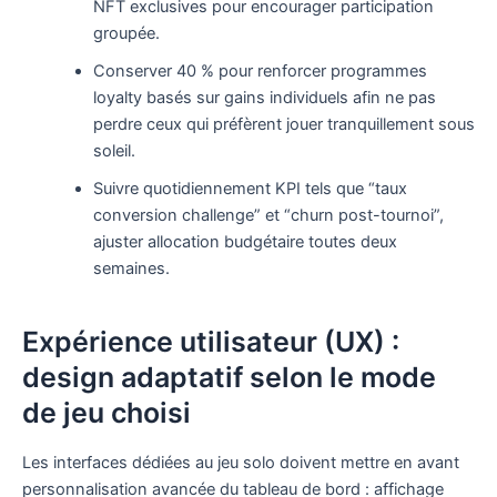
NFT exclusives pour encourager participation
groupée.
Conserver 40 % pour renforcer programmes
loyalty basés sur gains individuels afin ne pas
perdre ceux qui préfèrent jouer tranquillement sous
soleil.
Suivre quotidiennement KPI tels que “taux
conversion challenge” et “churn post-tournoi”,
ajuster allocation budgétaire toutes deux
semaines.
Expérience utilisateur (UX) :
design adaptatif selon le mode
de jeu choisi
Les interfaces dédiées au jeu solo doivent mettre en avant
personnalisation avancée du tableau de bord : affichage