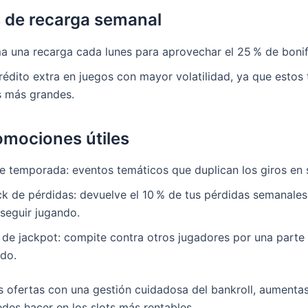
s de recarga semanal
a una recarga cada lunes para aprovechar el 25 % de bonif
rédito extra en juegos con mayor volatilidad, ya que estos
s más grandes.
omociones útiles
 temporada: eventos temáticos que duplican los giros en s
 de pérdidas: devuelve el 10 % de tus pérdidas semanales,
seguir jugando.
 de jackpot: compite contra otros jugadores por una parte
do.
s ofertas con una gestión cuidadosa del bankroll, aumentas
des hacer en los slots más rentables.