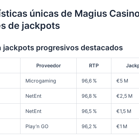
ísticas únicas de Magius Casin
s de jackpots
 jackpots progresivos destacados
Proveedor
RTP
Jack
Microgaming
96,6 %
€5 M
NetEnt
96,8 %
€2,5 M
NetEnt
96,5 %
€1,5 M
Play’n GO
96,2 %
€1 M