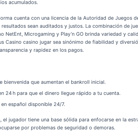
mios acumulados.
forma cuenta con una licencia de la Autoridad de Juegos de
s resultados sean auditados y justos. La combinación de ju
 NetEnt, Microgaming y Play’n GO brinda variedad y calid
s Casino casino jugar sea sinónimo de fiabilidad y diversió
ransparencia y rapidez en los pagos.
 bienvenida que aumentan el bankroll inicial.
en 24 h para que el dinero llegue rápido a tu cuenta.
en español disponible 24/7.
, el jugador tiene una base sólida para enfocarse en la estr
eocuparse por problemas de seguridad o demoras.