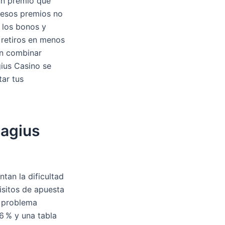
un premio que
 esos premios no
 los bonos y
retiros en menos
an combinar
ius Casino se
tar tus
Magius
tan la dificultad
isitos de apuesta
e problema
6 % y una tabla