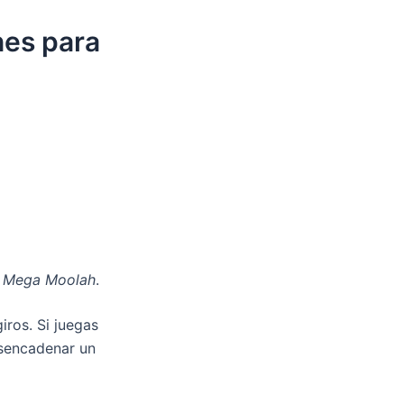
nes para
o
Mega Moolah
.
ros. Si juegas
esencadenar un