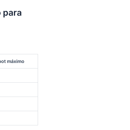
o para
pot máximo