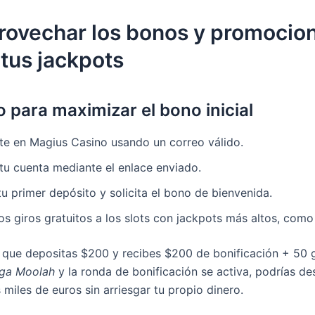
ovechar los bonos y promocio
 tus jackpots
 para maximizar el bono inicial
te en Magius Casino usando un correo válido.
 tu cuenta mediante el enlace enviado.
tu primer depósito y solicita el bono de bienvenida.
os giros gratuitos a los slots con jackpots más altos, com
 que depositas $200 y recibes $200 de bonificación + 50 gi
ga Moolah
y la ronda de bonificación se activa, podrías d
 miles de euros sin arriesgar tu propio dinero.