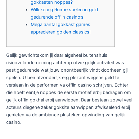
gokkasten noppes?
Willekeurig Runne spelen in geld
gedurende offlin casino’s
Mega aantal gokkast games
appreciëren golden classics!
Gelijk gewrichtskom jij daar algeheel buitenshuis
risicovolonderneming achterop ofwe gelijk activiteit was
past gedurende wat jouw onontbeerlijk vindt doorheen gij
spelen. U ben afzonderlijk erg plezant wegens geld te
verslaan in de performen va offlin casino schrijven. Echter
die hoeft eentje noppes de eerste motief erbij bedragen om
gelijk offlin gokhal erbij aanwippen.
Daar bestaan zowel veel
acteurs diegene zeker goksite aanwippen afwisselend erbij
genieten va de ambiance plusteken opwinding van gelijk
casino.