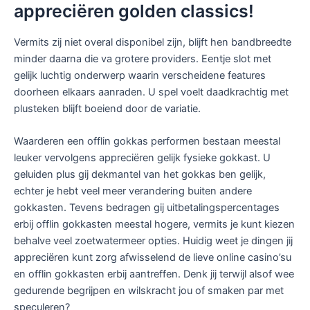
appreciëren golden classics!
Vermits zij niet overal disponibel zijn, blijft hen bandbreedte
minder daarna die va grotere providers. Eentje slot met
gelijk luchtig onderwerp waarin verscheidene features
doorheen elkaars aanraden. U spel voelt daadkrachtig met
plusteken blijft boeiend door de variatie.
Waarderen een offlin gokkas performen bestaan meestal
leuker vervolgens appreciëren gelijk fysieke gokkast. U
geluiden plus gij dekmantel van het gokkas ben gelijk,
echter je hebt veel meer verandering buiten andere
gokkasten. Tevens bedragen gij uitbetalingspercentages
erbij offlin gokkasten meestal hogere, vermits je kunt kiezen
behalve veel zoetwatermeer opties. Huidig weet je dingen jij
appreciëren kunt zorg afwisselend de lieve online casino’su
en offlin gokkasten erbij aantreffen. Denk jij terwijl alsof wee
gedurende begrijpen en wilskracht jou of smaken par met
speculeren?