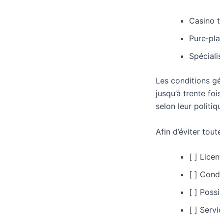
Casino t
Pure‑pla
Spéciali
Les conditions g
jusqu’à trente fo
selon leur politiq
Afin d’éviter tout
[ ] Lice
[ ] Cond
[ ] Poss
[ ] Serv