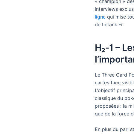
« champion » des
interviews exclus
ligne
qui mise tou
de Letank.Fr.
H₂‑1 – L
l’importa
Le Three Card Pok
cartes face visib
L’objectif princi
classique du poke
proposées : la mi
que de la force d
En plus du pari s