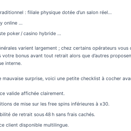
raditionnel : filiale physique dotée d’un salon réel…
y online …
ste poker / casino hybride …
énérales varient largement ; chez certains opérateurs vous
is votre bonus avant tout retrait alors que d’autres propose
ue interne.
e mauvaise surprise, voici une petite checklist à cocher avant
nce valide affichée clairement.
itions de mise sur les free spins inférieures à x30.
ibilité de retrait sous 48 h sans frais cachés.
ice client disponible multilingue.