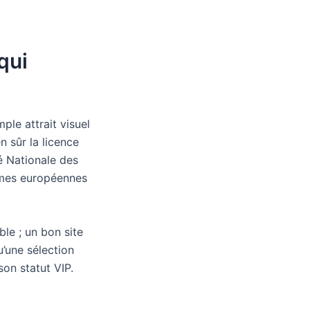
qui
ple attrait visuel
n sûr la licence
é Nationale des
rmes européennes
le ; un bon site
’une sélection
son statut VIP.