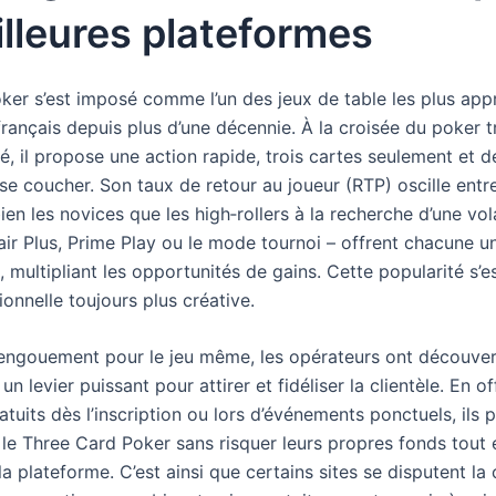
lleures plateformes
ker s’est imposé comme l’un des jeux de table les plus app
français depuis plus d’une décennie. À la croisée du poker t
ié, il propose une action rapide, trois cartes seulement et d
u se coucher. Son taux de retour au joueur (RTP) oscille entr
ien les novices que les high‑rollers à la recherche d’une vola
air Plus, Prime Play ou le mode tournoi – offrent chacune u
, multipliant les opportunités de gains. Cette popularité s’e
onnelle toujours plus créative.
l’engouement pour le jeu même, les opérateurs ont découver
un levier puissant pour attirer et fidéliser la clientèle. En 
ratuits dès l’inscription ou lors d’événements ponctuels, ils
 le Three Card Poker sans risquer leurs propres fonds tout
a plateforme. C’est ainsi que certains sites se disputent l