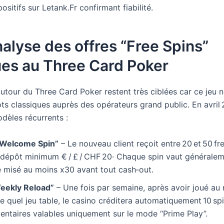
positifs sur Letank.Fr confirmant fiabilité.
alyse des offres “Free Spins”
ues au Three Card Poker
tour du Three Card Poker restent très ciblées car ce jeu n
ots classiques auprès des opérateurs grand public. En avril
odèles récurrents :
Welcome Spin”
– Le nouveau client reçoit entre 20 et 50 fr
 dépôt minimum € / £ / CHF 20· Chaque spin vaut généralem
e misé au moins x30 avant tout cash‑out.
eekly Reload”
– Une fois par semaine, après avoir joué au
e quel jeu table, le casino créditera automatiquement 10 sp
ntaires valables uniquement sur le mode “Prime Play”.