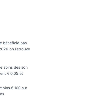
e bénéficie pas
 2026 on retrouve
ee spins dès son
ent € 0,05 et
 moins € 100 sur
ins