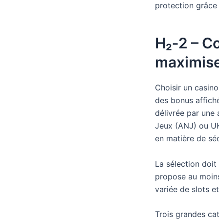
protection grâce 
H₂‑2 – C
maximise
Choisir un casino
des bonus affiché
délivrée par une
Jeux (ANJ) ou U
en matière de séc
La sélection doi
propose au moins
variée de slots e
Trois grandes cat