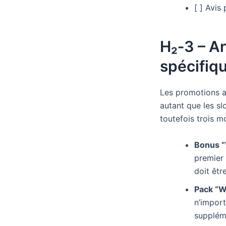
[ ] Avis 
H₂‑3 – An
spécifiq
Les promotions au
autant que les sl
toutefois trois m
Bonus “
premier
doit êtr
Pack “W
n’import
suppléme