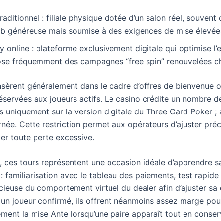
raditionnel : filiale physique dotée d’un salon réel, souvent
eb généreuse mais soumise à des exigences de mise élevée
y online : plateforme exclusivement digitale qui optimise l
ose fréquemment des campagnes “free spin” renouvelées c
’insèrent généralement dans le cadre d’offres de bienvenue
servées aux joueurs actifs. Le casino crédite un nombre d
les uniquement sur la version digitale du Three Card Poker ;
rnée. Cette restriction permet aux opérateurs d’ajuster pré
iter toute perte excessive.
, ces tours représentent une occasion idéale d’apprendre s
l : familiarisation avec le tableau des paiements, test rapide
cieuse du comportement virtuel du dealer afin d’ajuster sa 
r un joueur confirmé, ils offrent néanmoins assez marge po
ment la mise Ante lorsqu’une paire apparaît tout en conser