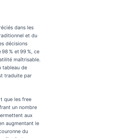
réciés dans les
raditionnel et du
es décisions
e 98 % et 99 %, ce
tilité maîtrisable.
n tableau de
st traduite par
t que les free
offrant un nombre
 permettent aux
 en augmentant le
a couronne du