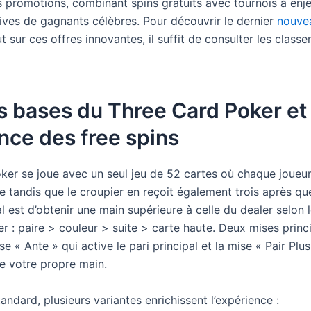
 promotions, combinant spins gratuits avec tournois à enje
ives de gagnants célèbres. Pour découvrir le dernier
nouve
t sur ces offres innovantes, il suffit de consulter les classe
es bases du Three Card Poker et
nce des free spins
er se joue avec un seul jeu de 52 cartes où chaque joueur 
le tandis que le croupier en reçoit également trois après qu
pal est d’obtenir une main supérieure à celle du dealer selon
r : paire > couleur > suite > carte haute. Deux mises princ
se « Ante » qui active le pari principal et la mise « Pair Pl
e votre propre main.
tandard, plusieurs variantes enrichissent l’expérience :