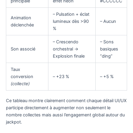
principale
effet néon
#CCCCCC
– Pulsation + éclat
Animation
lumineux dès >90
– Aucun
déclenchée
%
– Crescendo
– Sons
Son associé
orchestral →
basiques
Explosion finale
“ding”
Taux
conversion
– +23 %
– +5 %
(collecte)
Ce tableau montre clairement comment chaque détail UI/UX
participe directement à augmenter non seulement le
nombre collectes mais aussi l’engagement global autour du
jackpot.