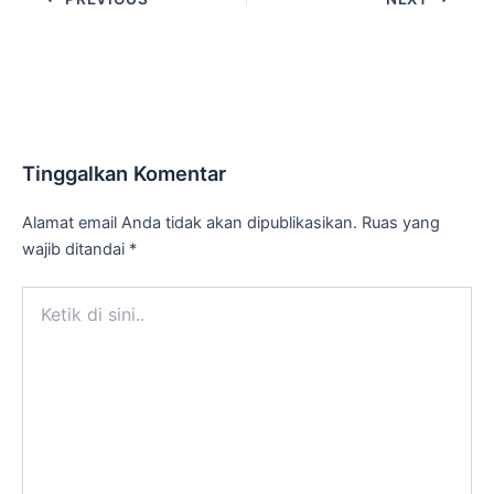
Tinggalkan Komentar
Alamat email Anda tidak akan dipublikasikan.
Ruas yang
wajib ditandai
*
Ketik
di
sini..