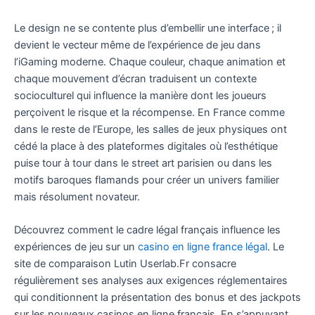
Le design ne se contente plus d’embellir une interface ; il
devient le vecteur même de l’expérience de jeu dans
l’iGaming moderne. Chaque couleur, chaque animation et
chaque mouvement d’écran traduisent un contexte
socioculturel qui influence la manière dont les joueurs
perçoivent le risque et la récompense. En France comme
dans le reste de l’Europe, les salles de jeux physiques ont
cédé la place à des plateformes digitales où l’esthétique
puise tour à tour dans le street art parisien ou dans les
motifs baroques flamands pour créer un univers familier
mais résolument novateur.
Découvrez comment le cadre légal français influence les
expériences de jeu sur un
casino en ligne france légal
. Le
site de comparaison Lutin Userlab.Fr consacre
régulièrement ses analyses aux exigences réglementaires
qui conditionnent la présentation des bonus et des jackpots
sur les nouveaux casinos en ligne français. En s’appuyant