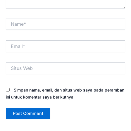
Name*
Email*
Situs
Web
Simpan nama, email, dan situs web saya pada peramban
ini untuk komentar saya berikutnya.