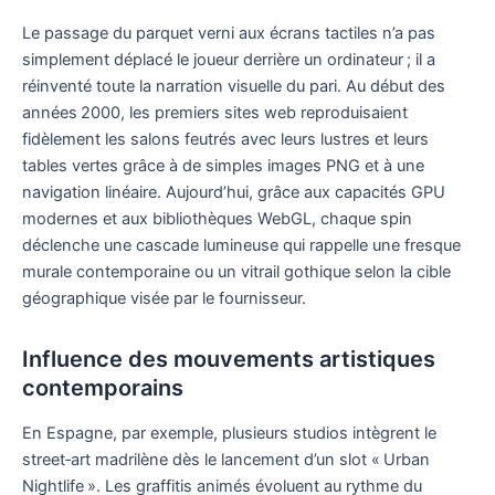
Le passage du parquet verni aux écrans tactiles n’a pas
simplement déplacé le joueur derrière un ordinateur ; il a
réinventé toute la narration visuelle du pari. Au début des
années 2000, les premiers sites web reproduisaient
fidèlement les salons feutrés avec leurs lustres et leurs
tables vertes grâce à de simples images PNG et à une
navigation linéaire. Aujourd’hui, grâce aux capacités GPU
modernes et aux bibliothèques WebGL, chaque spin
déclenche une cascade lumineuse qui rappelle une fresque
murale contemporaine ou un vitrail gothique selon la cible
géographique visée par le fournisseur.
Influence des mouvements artistiques
contemporains
En Espagne, par exemple, plusieurs studios intègrent le
street‑art madrilène dès le lancement d’un slot « Urban
Nightlife ». Les graffitis animés évoluent au rythme du