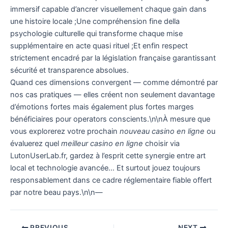
immersif capable d’ancrer visuellement chaque gain dans
une histoire locale ;Une compréhension fine della
psychologie culturelle qui transforme chaque mise
supplémentaire en acte quasi rituel ;Et enfin respect
strictement encadré par la législation française garantissant
sécurité et transparence absolues.
Quand ces dimensions convergent — comme démontré par
nos cas pratiques — elles créent non seulement davantage
d’émotions fortes mais également plus fortes marges
bénéficiaires pour operators conscients.\n\nÀ mesure que
vous explorerez votre prochain
nouveau casino en ligne
ou
évaluerez quel
meilleur casino en ligne
choisir via
LutonUserLab.fr, gardez à l’esprit cette synergie entre art
local et technologie avancée… Et surtout jouez toujours
responsablement dans ce cadre réglementaire fiable offert
par notre beau pays.\n\n—
PREVIOUS
NEXT