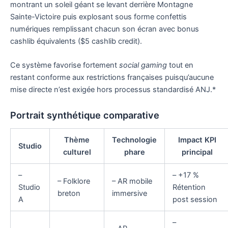
montrant un soleil géant se levant derrière Montagne
Sainte-Victoire puis explosant sous forme confettis
numériques remplissant chacun son écran avec bonus
cashlib équivalents ($5 cashlib credit).
Ce système favorise fortement
social gaming
tout en
restant conforme aux restrictions françaises puisqu’aucune
mise directe n’est exigée hors processus standardisé ANJ.*
Portrait synthétique comparative
Thème
Technologie
Impact KPI
Studio
culturel
phare
principal
–
– +17 %
– Folklore
– AR mobile
Studio
Rétention
breton
immersive
A
post session
–