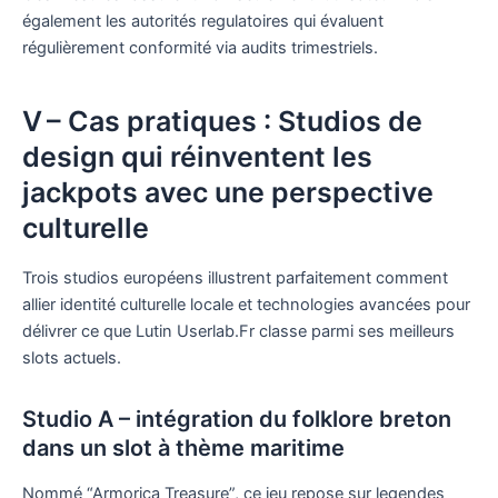
également les autorités regulatoires qui évaluent
régulièrement conformité via audits trimestriels.
V – Cas pratiques : Studios de
design qui réinventent les
jackpots avec une perspective
culturelle
Trois studios européens illustrent parfaitement comment
allier identité culturelle locale et technologies avancées pour
délivrer ce que Lutin Userlab.Fr classe parmi ses meilleurs
slots actuels.
Studio A – intégration du folklore breton
dans un slot à thème maritime
Nommé “Armorica Treasure”, ce jeu repose sur legendes