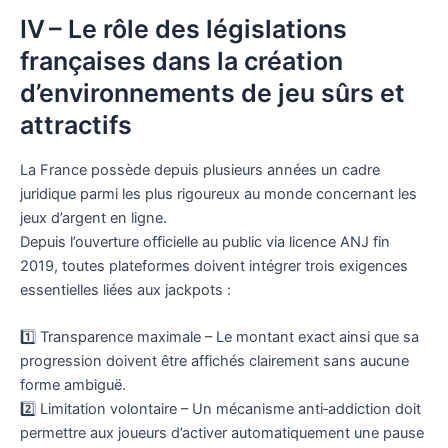
IV – Le rôle des législations
françaises dans la création
d’environnements de jeu sûrs et
attractifs
La France possède depuis plusieurs années un cadre
juridique parmi les plus rigoureux au monde concernant les
jeux d’argent en ligne.
Depuis l’ouverture officielle au public via licence ANJ fin
2019, toutes plateformes doivent intégrer trois exigences
essentielles liées aux jackpots :
1️⃣ Transparence maximale – Le montant exact ainsi que sa
progression doivent être affichés clairement sans aucune
forme ambiguë.
2️⃣ Limitation volontaire – Un mécanisme anti‑addiction doit
permettre aux joueurs d’activer automatiquement une pause